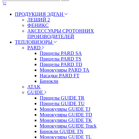
ПРОДУКЦИЯ ЭДГАН
ЛЕШИЙ 2
ФЕНИКС
АКСЕССУАРЫ СРОТОННИХ
ПРОИЗВОДИТЕЛЕЙ
ТЕПЛОВИЗОРЫ
PARD
Прицелы PARD SA
Прицелы PARD TS
Прицелы PARD TD
Монокуляры PARD TA
Насадки PARD FT
Бинокли
ATAK
GUIDE
Прицелы GUIDE TR
Прицелы GUIDE TU
Монокуляры GUIDE TJ
Монокуляры GUIDE TD
Монокуляры GUIDE TK
Монокуляры GUIDE Track
Бинокли GUIDE TN
Монокуляры GUIDE TL