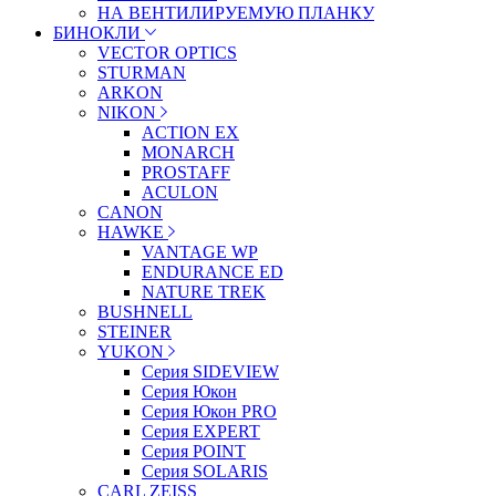
НА ВЕНТИЛИРУЕМУЮ ПЛАНКУ
БИНОКЛИ
VECTOR OPTICS
STURMAN
ARKON
NIKON
ACTION EX
MONARCH
PROSTAFF
ACULON
CANON
HAWKE
VANTAGE WP
ENDURANCE ED
NATURE TREK
BUSHNELL
STEINER
YUKON
Серия SIDEVIEW
Серия Юкон
Серия Юкон PRO
Серия EXPERT
Серия POINT
Серия SOLARIS
CARL ZEISS