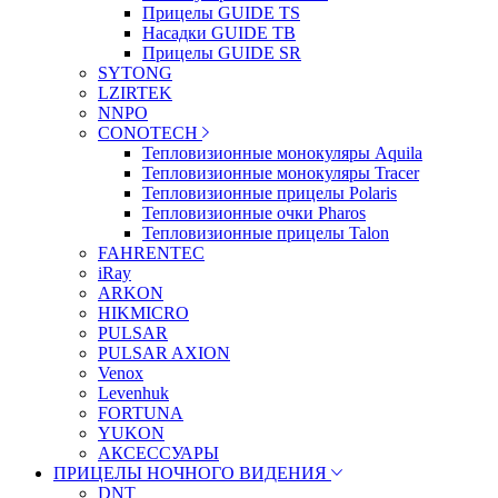
Прицелы GUIDE TS
Насадки GUIDE TB
Прицелы GUIDE SR
SYTONG
LZIRTEK
NNPO
CONOTECH
Тепловизионные монокуляры Aquila
Тепловизионные монокуляры Tracer
Тепловизионные прицелы Polaris
Тепловизионные очки Pharos
Тепловизионные прицелы Talon
FAHRENTEC
iRay
ARKON
HIKMICRO
PULSAR
PULSAR AXION
Venox
Levenhuk
FORTUNA
YUKON
АКСЕССУАРЫ
ПРИЦЕЛЫ НОЧНОГО ВИДЕНИЯ
DNT