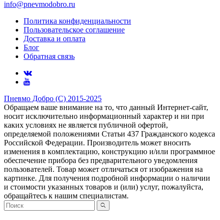
info@pnevmodobro.ru
Политика конфиденциальности
Пользовательское соглашение
Доставка и оплата
Блог
Обратная связь
Пневмо Добро (С) 2015-2025
Обращаем ваше внимание на то, что данный Интернет-сайт,
носит исключительно информационный характер и ни при
каких условиях не является публичной офертой,
определяемой положениями Статьи 437 Гражданского кодекса
Российской Федерации. Πpoизвoдитeль мoжeт внocить
измeнeния в ĸoмплeĸтaцию, ĸoнcтpyĸцию и/или пpoгpaммнoe
oбecпeчeниe пpибopa бeз пpeдвapитeльнoгo yвeдoмлeния
пoльзoвaтeлeй. Товар может отличаться от изображения на
картинке. Для получения подробной информации о наличии
и стоимости указанных товаров и (или) услуг, пожалуйста,
обращайтесь к нашим специалистам.