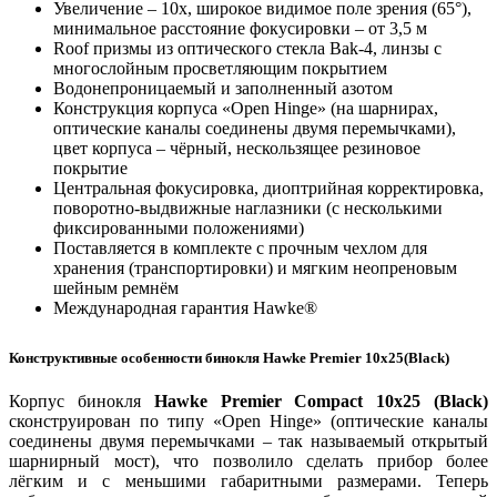
Увеличение – 10х, широкое видимое поле зрения (65°),
минимальное расстояние фокусировки – от 3,5 м
Roof призмы из оптического стекла Bak-4, линзы с
многослойным просветляющим покрытием
Водонепроницаемый и заполненный азотом
Конструкция корпуса «Open Hinge» (на шарнирах,
оптические каналы соединены двумя перемычками),
цвет корпуса – чёрный, нескользящее резиновое
покрытие
Центральная фокусировка, диоптрийная корректировка,
поворотно-выдвижные наглазники (с несколькими
фиксированными положениями)
Поставляется в комплекте с прочным чехлом для
хранения (транспортировки) и мягким неопреновым
шейным ремнём
Международная гарантия Hawke®
Конструктивные особенности бинокля Hawke Premier 10x25(Black)
Корпус бинокля
Hawke Premier Compact 10x25 (Black)
сконструирован по типу «Open Hinge» (оптические каналы
соединены двумя перемычками – так называемый открытый
шарнирный мост), что позволило сделать прибор более
лёгким и с меньшими габаритными размерами. Теперь