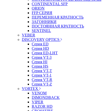
CONTINENTAL SFP
ORION
FFP СЕРИЯ
ПЕРЕМЕННАЯ КРАТНОСТЬ
ЗАГОННИКИ
ПОСТОЯННАЯ КРАТНОСТЬ
SENTINEL
VEBER
DISCOVERY OPTICS
Серия ED
Серия HD
Серия ED-LHT
Серия VT-3
Серия HI
Серия HS
Серия VT-T
Серия VT-1
Серия VT-R
Серия VT-Z
VORTEX
VENOM
DIMONDBACK
VIPER
RAZOR HD
CROSSFIRE