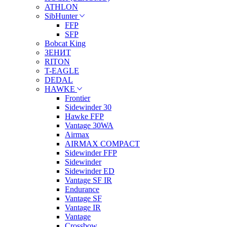
ATHLON
SibHunter
FFP
SFP
Bobcat King
ЗЕНИТ
RITON
T-EAGLE
DEDAL
HAWKE
Frontier
Sidewinder 30
Hawke FFP
Vantage 30WA
Airmax
AIRMAX COMPACT
Sidewinder FFP
Sidewinder
Sidewinder ED
Vantage SF IR
Endurance
Vantage SF
Vantage IR
Vantage
Crossbow