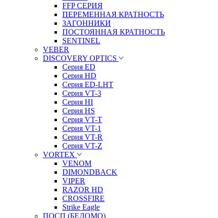
FFP СЕРИЯ
ПЕРЕМЕННАЯ КРАТНОСТЬ
ЗАГОННИКИ
ПОСТОЯННАЯ КРАТНОСТЬ
SENTINEL
VEBER
DISCOVERY OPTICS
Серия ED
Серия HD
Серия ED-LHT
Серия VT-3
Серия HI
Серия HS
Серия VT-T
Серия VT-1
Серия VT-R
Серия VT-Z
VORTEX
VENOM
DIMONDBACK
VIPER
RAZOR HD
CROSSFIRE
Strike Eagle
ПОСП (БЕЛОМО)