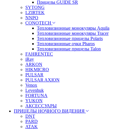
Прицелы GUIDE SR
SYTONG
LZIRTEK
NNPO
CONOTECH
Тепловизионные монокуляры Aquila
Тепловизионные монокуляры Tracer
Тепловизионные прицелы Polaris
Тепловизионные очки Pharos
Тепловизионные прицелы Talon
FAHRENTEC
iRay
ARKON
HIKMICRO
PULSAR
PULSAR AXION
Venox
Levenhuk
FORTUNA
YUKON
АКСЕССУАРЫ
ПРИЦЕЛЫ НОЧНОГО ВИДЕНИЯ
DNT
PARD
ATAK