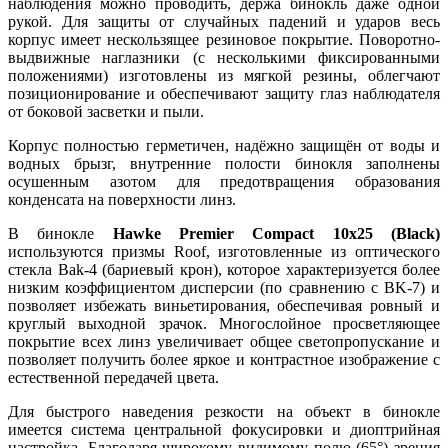
наблюдения можно проводить, держа бинокль даже одной
рукой. Для защиты от случайных падений и ударов весь
корпус имеет нескользящее резиновое покрытие. Поворотно-
выдвижные наглазники (с несколькими фиксированными
положениями) изготовлены из мягкой резины, облегчают
позиционирование и обеспечивают защиту глаз наблюдателя
от боковой засветки и пыли.
Корпус полностью герметичен, надёжно защищён от воды и
водных брызг, внутренние полости бинокля заполнены
осушенным азотом для предотвращения образования
конденсата на поверхности линз.
В бинокле
Hawke Premier Compact 10x25 (Black)
используются призмы Roof, изготовленные из оптического
стекла Bak-4 (бариевый крон), которое характеризуется более
низким коэффициентом дисперсии (по сравнению с BK-7) и
позволяет избежать виньетирования, обеспечивая ровный и
круглый выходной зрачок. Многослойное просветляющее
покрытие всех линз увеличивает общее светопропускание и
позволяет получить более яркое и контрастное изображение с
естественной передачей цвета.
Для быстрого наведения резкости на объект в бинокле
имеется система центральной фокусировки и диоптрийная
настройка. Благодаря широкому видимому полю (65°) зрения