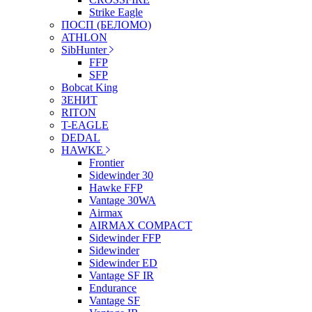
Strike Eagle
ПОСП (БЕЛОМО)
ATHLON
SibHunter
FFP
SFP
Bobcat King
ЗЕНИТ
RITON
T-EAGLE
DEDAL
HAWKE
Frontier
Sidewinder 30
Hawke FFP
Vantage 30WA
Airmax
AIRMAX COMPACT
Sidewinder FFP
Sidewinder
Sidewinder ED
Vantage SF IR
Endurance
Vantage SF