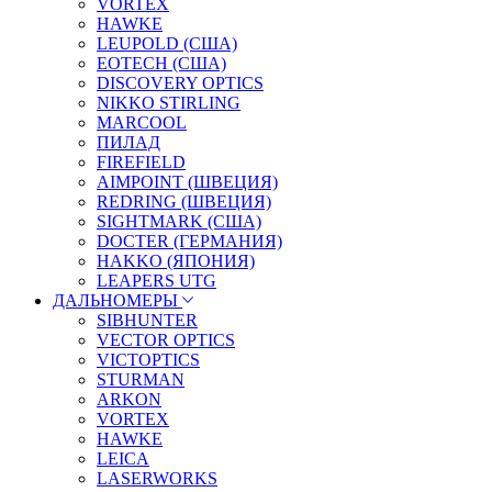
VORTEX
HAWKE
LEUPOLD (США)
EOTECH (США)
DISCOVERY OPTICS
NIKKO STIRLING
MARCOOL
ПИЛАД
FIREFIELD
AIMPOINT (ШВЕЦИЯ)
REDRING (ШВЕЦИЯ)
SIGHTMARK (США)
DOCTER (ГЕРМАНИЯ)
HAKKO (ЯПОНИЯ)
LEAPERS UTG
ДАЛЬНОМЕРЫ
SIBHUNTER
VECTOR OPTICS
VICTOPTICS
STURMAN
ARKON
VORTEX
HAWKE
LEICA
LASERWORKS