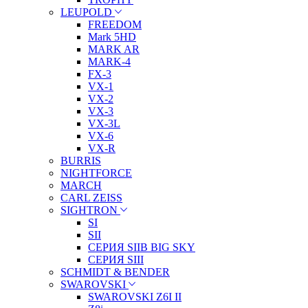
LEUPOLD
FREEDOM
Mark 5HD
MARK AR
MARK-4
FX-3
VX-1
VX-2
VX-3
VX-3L
VX-6
VX-R
BURRIS
NIGHTFORCE
MARCH
CARL ZEISS
SIGHTRON
SI
SII
СЕРИЯ SIIB BIG SKY
СЕРИЯ SIII
SCHMIDT & BENDER
SWAROVSKI
SWAROVSKI Z6I II