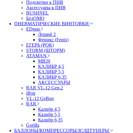
Подсветки к ПНВ
Аксессуары к ПНВ
BUSHNEL
БелОМО
ПНЕВМАТИЧЕСКИЕ ВИНТОВКИ
EDgun
Леший 2
Феникс (Fenix)
ЕГЕРЬ (РОК)
STORM (ШТОРМ)
ATAMAN
МВ20
КАЛИБР 4,5
КАЛИБР 5,5
КАЛИБР 6,35
АКСЕССУАРЫ
RAR VL-12 Gen.2
iBon
VL-12 GeBon
RAR
Калибр 4,5
Калибр 5,5
Калибр 6,35
Gorilla
БАЛЛОНЫ/КОМПРЕССОРЫ/ЗС/ШТУЦЕРЫ