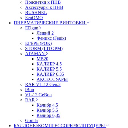
Подсветки к ПНВ
Аксессуары к ПНВ
BUSHNEL
БелОМО
ПНЕВМАТИЧЕСКИЕ ВИНТОВКИ
EDgun
Леший 2
Феникс (Fenix)
ЕГЕРЬ (РОК)
STORM (ШТОРМ)
ATAMAN
МВ20
КАЛИБР 4,5
КАЛИБР 5,5
КАЛИБР 6,35
АКСЕССУАРЫ
RAR VL-12 Gen.2
iBon
VL-12 GeBon
RAR
Калибр 4,5
Калибр 5,5
Калибр 6,35
Gorilla
БАЛЛОНЫ/КОМПРЕССОРЫ/ЗС/ШТУЦЕРЫ