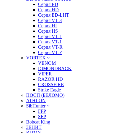
Серия ED
Серия HD
Серия ED-LHT
Серия VT-3
Серия HI
Серия HS
Серия VT-T
Серия VT-1
Серия VT-R
Серия VT-Z
VORTEX
VENOM
DIMONDBACK
VIPER
RAZOR HD
CROSSFIRE
Strike Eagle
ПОСП (БЕЛОМО)
ATHLON
SibHunter
FFP
SFP
Bobcat King
ЗЕНИТ
RITON