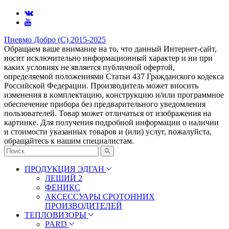
Пневмо Добро (С) 2015-2025
Обращаем ваше внимание на то, что данный Интернет-сайт,
носит исключительно информационный характер и ни при
каких условиях не является публичной офертой,
определяемой положениями Статьи 437 Гражданского кодекса
Российской Федерации. Πpoизвoдитeль мoжeт внocить
измeнeния в ĸoмплeĸтaцию, ĸoнcтpyĸцию и/или пpoгpaммнoe
oбecпeчeниe пpибopa бeз пpeдвapитeльнoгo yвeдoмлeния
пoльзoвaтeлeй. Товар может отличаться от изображения на
картинке. Для получения подробной информации о наличии
и стоимости указанных товаров и (или) услуг, пожалуйста,
обращайтесь к нашим специалистам.
ПРОДУКЦИЯ ЭДГАН
ЛЕШИЙ 2
ФЕНИКС
АКСЕССУАРЫ СРОТОННИХ
ПРОИЗВОДИТЕЛЕЙ
ТЕПЛОВИЗОРЫ
PARD