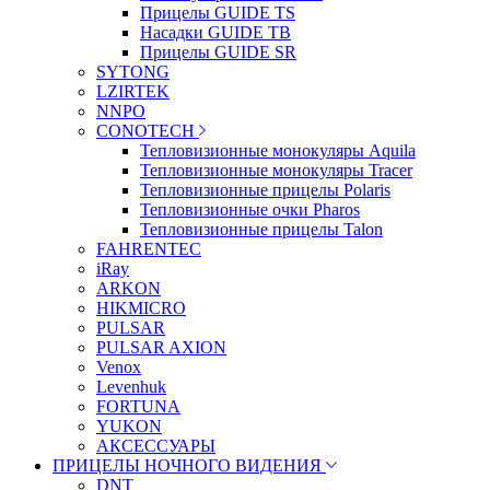
Прицелы GUIDE TS
Насадки GUIDE TB
Прицелы GUIDE SR
SYTONG
LZIRTEK
NNPO
CONOTECH
Тепловизионные монокуляры Aquila
Тепловизионные монокуляры Tracer
Тепловизионные прицелы Polaris
Тепловизионные очки Pharos
Тепловизионные прицелы Talon
FAHRENTEC
iRay
ARKON
HIKMICRO
PULSAR
PULSAR AXION
Venox
Levenhuk
FORTUNA
YUKON
АКСЕССУАРЫ
ПРИЦЕЛЫ НОЧНОГО ВИДЕНИЯ
DNT