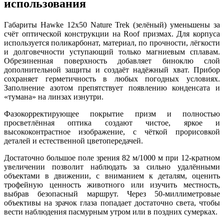
использования
Габариты Hawke 12x50 Nature Trek (зелёный) уменьшены за
счёт оптической конструкции на Roof призмах. Для корпуса
используется поликарбонат, материал, по прочности, лёгкости
и долговечности уступающий только магниевым сплавам.
Обрезиненная поверхность добавляет биноклю слой
дополнительной защиты и создаёт надёжный хват. Прибор
сохраняет герметичность в любых погодных условиях.
Заполнение азотом препятствует появлению конденсата и
«тумана» на линзах изнутри.
Фазокорректирующее покрытие призм и полностью
просветлённая оптика создают чистое, яркое и
высококонтрастное изображение, с чёткой прорисовкой
деталей и естественной цветопередачей.
Достаточно большое поле зрения 82 м/1000 м при 12-кратном
увеличении позволит наблюдать за сильно удалёнными
объектами в движении, с вниманием к деталям, оценить
трофейную ценность животного или изучить местность,
выбрав безопасный маршрут. Через 50-миллиметровые
объективы на зрачок глаза попадает достаточно света, чтобы
вести наблюдения пасмурным утром или в поздних сумерках.