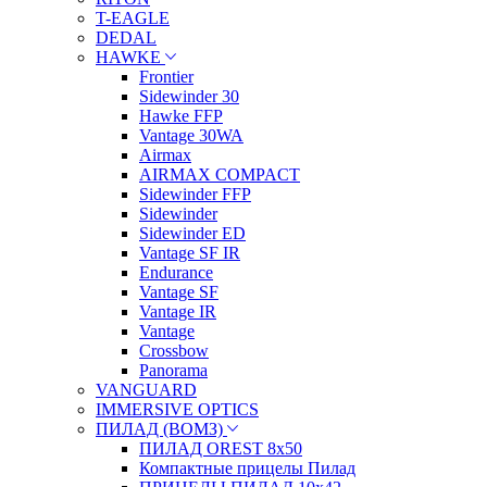
T-EAGLE
DEDAL
HAWKE
Frontier
Sidewinder 30
Hawke FFP
Vantage 30WA
Airmax
AIRMAX COMPACT
Sidewinder FFP
Sidewinder
Sidewinder ED
Vantage SF IR
Endurance
Vantage SF
Vantage IR
Vantage
Crossbow
Panorama
VANGUARD
IMMERSIVE OPTICS
ПИЛАД (ВОМЗ)
ПИЛАД OREST 8х50
Компактные прицелы Пилад