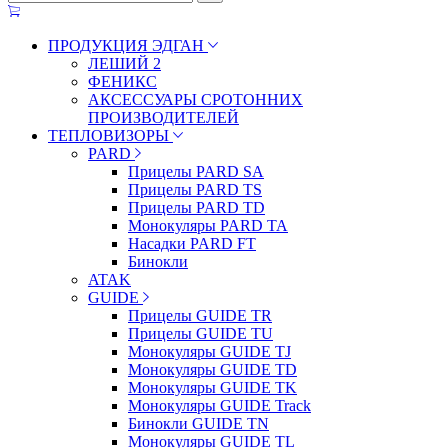
ПРОДУКЦИЯ ЭДГАН
ЛЕШИЙ 2
ФЕНИКС
АКСЕССУАРЫ СРОТОННИХ
ПРОИЗВОДИТЕЛЕЙ
ТЕПЛОВИЗОРЫ
PARD
Прицелы PARD SA
Прицелы PARD TS
Прицелы PARD TD
Монокуляры PARD TA
Насадки PARD FT
Бинокли
ATAK
GUIDE
Прицелы GUIDE TR
Прицелы GUIDE TU
Монокуляры GUIDE TJ
Монокуляры GUIDE TD
Монокуляры GUIDE TK
Монокуляры GUIDE Track
Бинокли GUIDE TN
Монокуляры GUIDE TL