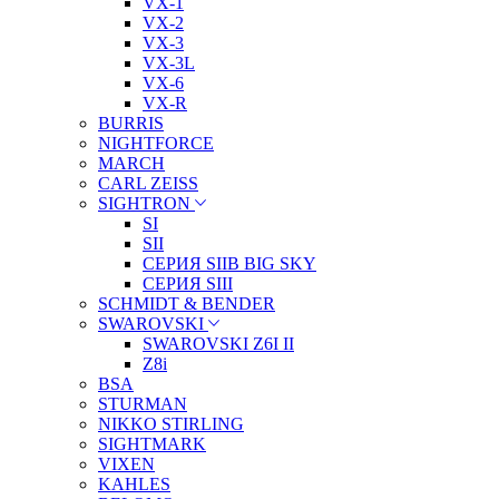
VX-1
VX-2
VX-3
VX-3L
VX-6
VX-R
BURRIS
NIGHTFORCE
MARCH
CARL ZEISS
SIGHTRON
SI
SII
СЕРИЯ SIIB BIG SKY
СЕРИЯ SIII
SCHMIDT & BENDER
SWAROVSKI
SWAROVSKI Z6I II
Z8i
BSA
STURMAN
NIKKO STIRLING
SIGHTMARK
VIXEN
KAHLES