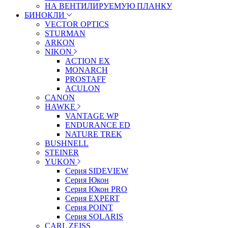
НА ВЕНТИЛИРУЕМУЮ ПЛАНКУ
БИНОКЛИ
VECTOR OPTICS
STURMAN
ARKON
NIKON
ACTION EX
MONARCH
PROSTAFF
ACULON
CANON
HAWKE
VANTAGE WP
ENDURANCE ED
NATURE TREK
BUSHNELL
STEINER
YUKON
Серия SIDEVIEW
Серия Юкон
Серия Юкон PRO
Серия EXPERT
Серия POINT
Серия SOLARIS
CARL ZEISS