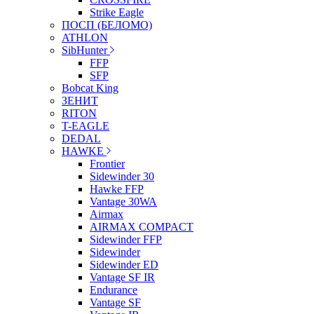
Strike Eagle
ПОСП (БЕЛОМО)
ATHLON
SibHunter
FFP
SFP
Bobcat King
ЗЕНИТ
RITON
T-EAGLE
DEDAL
HAWKE
Frontier
Sidewinder 30
Hawke FFP
Vantage 30WA
Airmax
AIRMAX COMPACT
Sidewinder FFP
Sidewinder
Sidewinder ED
Vantage SF IR
Endurance
Vantage SF