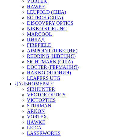
VORTEX
HAWKE
LEUPOLD (США)
EOTECH (США)
DISCOVERY OPTICS
NIKKO STIRLING
MARCOOL
ПИЛАД
FIREFIELD
AIMPOINT (ШВЕЦИЯ)
REDRING (ШВЕЦИЯ)
SIGHTMARK (США)
DOCTER (ГЕРМАНИЯ)
HAKKO (ЯПОНИЯ)
LEAPERS UTG
ДАЛЬНОМЕРЫ
SIBHUNTER
VECTOR OPTICS
VICTOPTICS
STURMAN
ARKON
VORTEX
HAWKE
LEICA
LASERWORKS