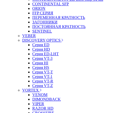
CONTINENTAL SFP
ORION
FFP СЕРИЯ
ПЕРЕМЕННАЯ КРАТНОСТЬ
ЗАГОННИКИ
ПОСТОЯННАЯ КРАТНОСТЬ
SENTINEL
VEBER
DISCOVERY OPTICS
Серия ED
Серия HD
Серия ED-LHT
Серия VT-3
Серия HI
Серия HS
Серия VT-T
Серия VT-1
Серия VT-R
Серия VT-Z
VORTEX
VENOM
DIMONDBACK
VIPER
RAZOR HD
CROSSFIRE