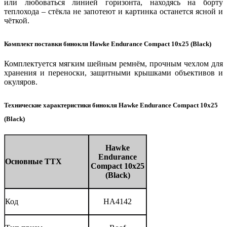
или любоваться линией горизонта, находясь на борту
теплохода – стёкла не запотеют и картинка останется ясной и
чёткой.
Комплект поставки бинокля Hawke Endurance Сompact 10x25 (Black)
Комплектуется мягким шейным ремнём, прочным чехлом для
хранения и переноски, защитными крышками объективов и
окуляров.
Технические характеристики бинокля Hawke Endurance Сompact 10x25
(
Black
)
Hawke
Endurance
Основные ТТХ
Сompact 10x25
(
Black
)
Код
HA4142