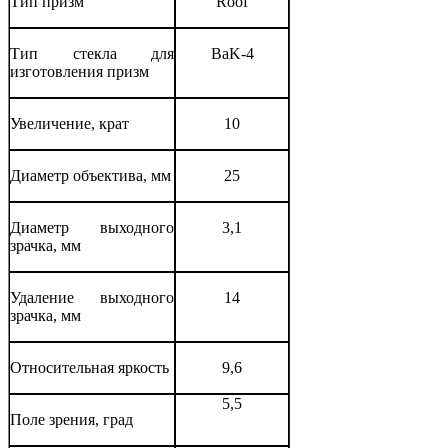
Тип призм
Roof
Тип стекла для
BaK-4
изготовления призм
Увеличение, крат
10
Диаметр объектива, мм
25
Диаметр выходного
3,1
зрачка, мм
Удаление выходного
14
зрачка, мм
Относительная яркость
9,6
5,5
Поле зрения, град