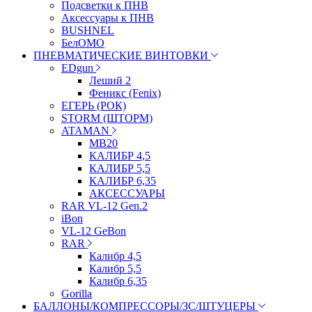
Подсветки к ПНВ
Аксессуары к ПНВ
BUSHNEL
БелОМО
ПНЕВМАТИЧЕСКИЕ ВИНТОВКИ
EDgun
Леший 2
Феникс (Fenix)
ЕГЕРЬ (РОК)
STORM (ШТОРМ)
ATAMAN
МВ20
КАЛИБР 4,5
КАЛИБР 5,5
КАЛИБР 6,35
АКСЕССУАРЫ
RAR VL-12 Gen.2
iBon
VL-12 GeBon
RAR
Калибр 4,5
Калибр 5,5
Калибр 6,35
Gorilla
БАЛЛОНЫ/КОМПРЕССОРЫ/ЗС/ШТУЦЕРЫ