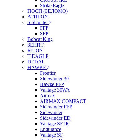
Strike Eagle
ПОСП (БЕЛОМО)
ATHLON
SibHunter
FFP
SFP
Bobcat King
ЗЕНИТ
RITON
T-EAGLE
DEDAL
HAWKE
Frontier
Sidewinder 30
Hawke FFP
Vantage 30WA
Airmax
AIRMAX COMPACT
Sidewinder FFP
Sidewinder
Sidewinder ED
Vantage SF IR
Endurance
Vantage SF