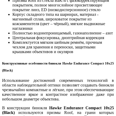
Призмы Roof из стекла BaK-4 с фазокорректирующим
покрытием, полное многослойное просветляющее
покрытие линз, ED (низкодисперсионное) стекло
Корпус складного типа на шарнирах, материал -
магниевый сплав, шероховатое покрытие из
кожзаменителя (цвет – чёрный), мягкие выдвижные
наглазники
Полностью водонепроницаемый, газонаполнение – азот
Центральная фокусировка, диоптрийная коррекция
Комплектуется мягким шейным ремнём, прочным
чехлом для хранения и переноски, защитными
крышками объективов и окуляров
Конструктивные особенности бинокля Hawke Endurance Сompact 10x25
(Black)
Использование достижений современных технологий в
области наблюдательной оптики позволяет создавать бинокли
чрезвычайно компактные и лёгкие, при этом обеспечивающие
качественное яркое и контрастное изображение даже при
небольшом диаметре объектива.
В конструкции бинокля
Hawke Endurance Сompact 10x25
(Black)
используются призмы Roof, на грани которых