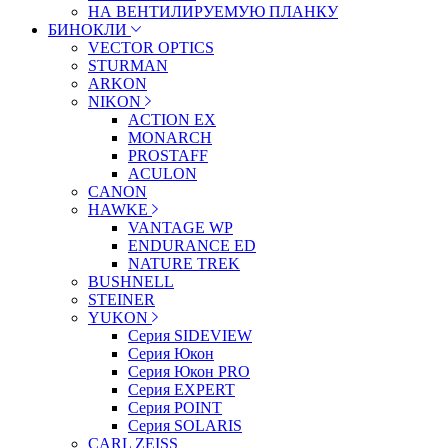
НА ВЕНТИЛИРУЕМУЮ ПЛАНКУ
БИНОКЛИ
VECTOR OPTICS
STURMAN
ARKON
NIKON
ACTION EX
MONARCH
PROSTAFF
ACULON
CANON
HAWKE
VANTAGE WP
ENDURANCE ED
NATURE TREK
BUSHNELL
STEINER
YUKON
Серия SIDEVIEW
Серия Юкон
Серия Юкон PRO
Серия EXPERT
Серия POINT
Серия SOLARIS
CARL ZEISS