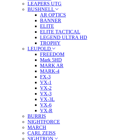
LEAPERS UTG
BUSHNELL
AR OPTICS
BANNER
ELITE
ELITE TACTICAL
LEGEND ULTRA HD
TROPHY
LEUPOLD
FREEDOM
Mark 5HD
MARK AR
MARK-4
FX-3
VX-1
VX-2
VX-3
VX-3L
VX-6
VX-R
BURRIS
NIGHTFORCE
MARCH
CARL ZEISS
SIGHTRON