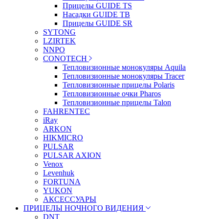
Прицелы GUIDE TS
Насадки GUIDE TB
Прицелы GUIDE SR
SYTONG
LZIRTEK
NNPO
CONOTECH
Тепловизионные монокуляры Aquila
Тепловизионные монокуляры Tracer
Тепловизионные прицелы Polaris
Тепловизионные очки Pharos
Тепловизионные прицелы Talon
FAHRENTEC
iRay
ARKON
HIKMICRO
PULSAR
PULSAR AXION
Venox
Levenhuk
FORTUNA
YUKON
АКСЕССУАРЫ
ПРИЦЕЛЫ НОЧНОГО ВИДЕНИЯ
DNT