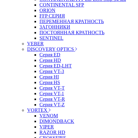
CONTINENTAL SFP
ORION
FFP СЕРИЯ
ПЕРЕМЕННАЯ КРАТНОСТЬ
ЗАГОННИКИ
ПОСТОЯННАЯ КРАТНОСТЬ
SENTINEL
VEBER
DISCOVERY OPTICS
Серия ED
Серия HD
Серия ED-LHT
Серия VT-3
Серия HI
Серия HS
Серия VT-T
Серия VT-1
Серия VT-R
Серия VT-Z
VORTEX
VENOM
DIMONDBACK
VIPER
RAZOR HD
CROSSFIRE