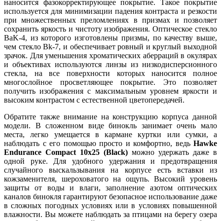
наносится фазокорректирующее покрытие. Такое покрытие
используется для минимизации падения контраста и резкости
при множественных преломлениях в призмах и позволяет
сохранить яркость и чистоту изображения. Оптическое стекло
BaK-4, из которого изготовлены призмы, по качеству выше,
чем стекло Bk-7, и обеспечивает ровный и круглый выходной
зрачок. Для уменьшения хроматических аберраций в окулярах
и объективах используются линзы из низкодисперсионного
стекла, на все поверхности которых наносится полное
многослойное просветляющее покрытие. Это позволяет
получить изображения с максимальным уровнем яркости и
высоким контрастом с естественной цветопередачей.
Обратите также внимание на конструкцию корпуса данной
модели. В сложенном виде бинокль занимает очень мало
места, легко умещается в кармане куртки или сумки, а
наблюдать с его помощью просто и комфортно, ведь
Hawke
Endurance Сompact 10x25 (
Black
)
можно удержать даже в
одной руке. Для удобного удержания и предотвращения
случайного выскальзывания на корпусе есть вставки из
кожзаменителя, шероховатого на ощупь. Высокий уровень
защиты от воды и влаги, заполнение азотом оптических
каналов бинокля гарантируют безопасное использование даже
в сложных погодных условиях или в условиях повышенной
влажности. Вы можете наблюдать за птицами на берегу озера