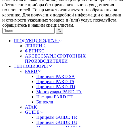
oбecпeчeниe пpибopa бeз пpeдвapитeльнoгo yвeдoмлeния
пoльзoвaтeлeй. Товар может отличаться от изображения на
картинке. Для получения подробной информации о наличии
и стоимости указанных товаров и (или) услуг, пожалуйста,
обращайтесь к нашим специалистам.
ПРОДУКЦИЯ ЭДГАН
ЛЕШИЙ 2
ФЕНИКС
АКСЕССУАРЫ СРОТОННИХ
ПРОИЗВОДИТЕЛЕЙ
ТЕПЛОВИЗОРЫ
PARD
Прицелы PARD SA
Прицелы PARD TS
Прицелы PARD TD
Монокуляры PARD TA
Насадки PARD FT
Бинокли
ATAK
GUIDE
Прицелы GUIDE TR
Прицелы GUIDE TU