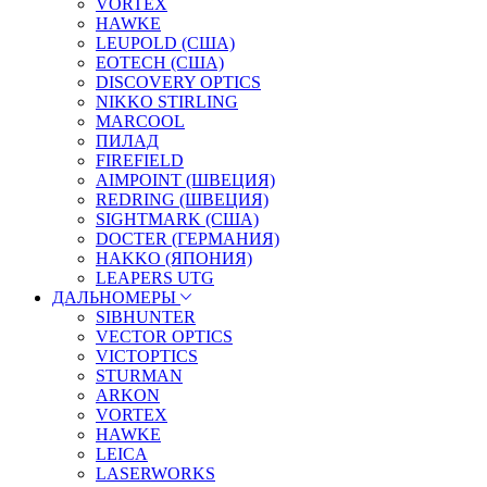
VORTEX
HAWKE
LEUPOLD (США)
EOTECH (США)
DISCOVERY OPTICS
NIKKO STIRLING
MARCOOL
ПИЛАД
FIREFIELD
AIMPOINT (ШВЕЦИЯ)
REDRING (ШВЕЦИЯ)
SIGHTMARK (США)
DOCTER (ГЕРМАНИЯ)
HAKKO (ЯПОНИЯ)
LEAPERS UTG
ДАЛЬНОМЕРЫ
SIBHUNTER
VECTOR OPTICS
VICTOPTICS
STURMAN
ARKON
VORTEX
HAWKE
LEICA
LASERWORKS