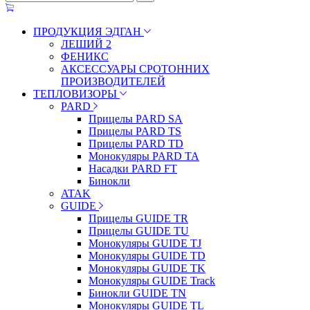
ПРОДУКЦИЯ ЭДГАН
ЛЕШИЙ 2
ФЕНИКС
АКСЕССУАРЫ СРОТОННИХ
ПРОИЗВОДИТЕЛЕЙ
ТЕПЛОВИЗОРЫ
PARD
Прицелы PARD SA
Прицелы PARD TS
Прицелы PARD TD
Монокуляры PARD TA
Насадки PARD FT
Бинокли
ATAK
GUIDE
Прицелы GUIDE TR
Прицелы GUIDE TU
Монокуляры GUIDE TJ
Монокуляры GUIDE TD
Монокуляры GUIDE TK
Монокуляры GUIDE Track
Бинокли GUIDE TN
Монокуляры GUIDE TL