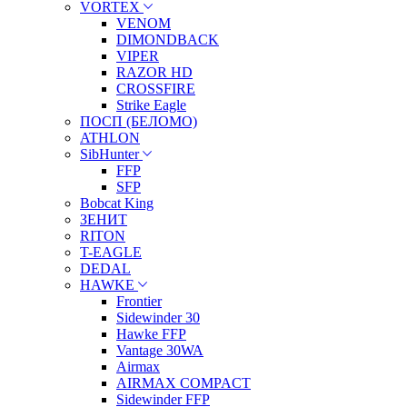
VORTEX
VENOM
DIMONDBACK
VIPER
RAZOR HD
CROSSFIRE
Strike Eagle
ПОСП (БЕЛОМО)
ATHLON
SibHunter
FFP
SFP
Bobcat King
ЗЕНИТ
RITON
T-EAGLE
DEDAL
HAWKE
Frontier
Sidewinder 30
Hawke FFP
Vantage 30WA
Airmax
AIRMAX COMPACT
Sidewinder FFP