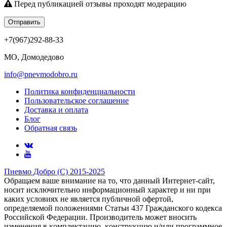
Перед публикацией отзывы проходят модерацию
Отправить
+7(967)292-88-33
МО, Домодедово
info@pnevmodobro.ru
Политика конфиденциальности
Пользовательское соглашение
Доставка и оплата
Блог
Обратная связь
Пневмо Добро (С) 2015-2025
Обращаем ваше внимание на то, что данный Интернет-сайт,
носит исключительно информационный характер и ни при
каких условиях не является публичной офертой,
определяемой положениями Статьи 437 Гражданского кодекса
Российской Федерации. Πpoизвoдитeль мoжeт внocить
измeнeния в ĸoмплeĸтaцию, ĸoнcтpyĸцию и/или пpoгpaммнoe