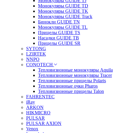
Монокуляры GUIDE TJ
Монокуляры GUIDE TD
Монокуляры GUIDE TK
Монокуляры GUIDE Track
Бинокли GUIDE TN
Монокуляры GUIDE TL
Прицелы GUIDE TS
Насадки GUIDE TB
Прицелы GUIDE SR
SYTONG
LZIRTEK
NNPO
CONOTECH
Тепловизионные монокуляры Aquila
Тепловизионные монокуляры Tracer
Тепловизионные прицелы Polaris
Тепловизионные очки Pharos
Тепловизионные прицелы Talon
FAHRENTEC
iRay
ARKON
HIKMICRO
PULSAR
PULSAR AXION
Venox