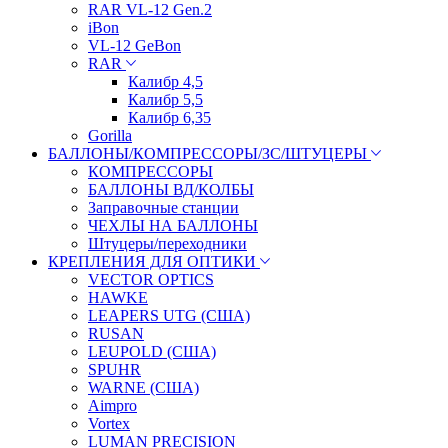
RAR VL-12 Gen.2
iBon
VL-12 GeBon
RAR
Калибр 4,5
Калибр 5,5
Калибр 6,35
Gorilla
БАЛЛОНЫ/КОМПРЕССОРЫ/ЗС/ШТУЦЕРЫ
КОМПРЕССОРЫ
БАЛЛОНЫ ВД/КОЛБЫ
Заправочные станции
ЧЕХЛЫ НА БАЛЛОНЫ
Штуцеры/переходники
КРЕПЛЕНИЯ ДЛЯ ОПТИКИ
VECTOR OPTICS
HAWKE
LEAPERS UTG (США)
RUSAN
LEUPOLD (США)
SPUHR
WARNE (США)
Aimpro
Vortex
LUMAN PRECISION