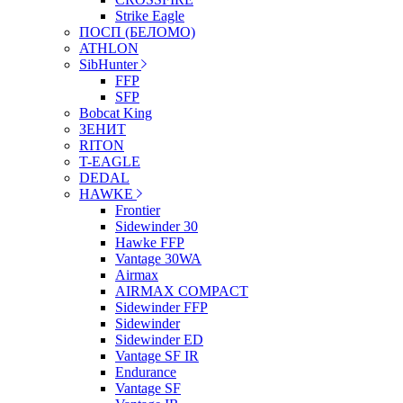
Strike Eagle
ПОСП (БЕЛОМО)
ATHLON
SibHunter
FFP
SFP
Bobcat King
ЗЕНИТ
RITON
T-EAGLE
DEDAL
HAWKE
Frontier
Sidewinder 30
Hawke FFP
Vantage 30WA
Airmax
AIRMAX COMPACT
Sidewinder FFP
Sidewinder
Sidewinder ED
Vantage SF IR
Endurance
Vantage SF