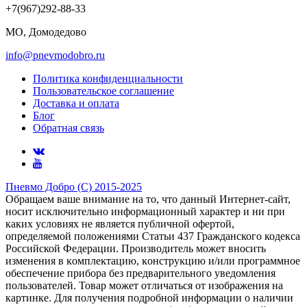
+7(967)292-88-33
МО, Домодедово
info@pnevmodobro.ru
Политика конфиденциальности
Пользовательское соглашение
Доставка и оплата
Блог
Обратная связь
Пневмо Добро (С) 2015-2025
Обращаем ваше внимание на то, что данный Интернет-сайт,
носит исключительно информационный характер и ни при
каких условиях не является публичной офертой,
определяемой положениями Статьи 437 Гражданского кодекса
Российской Федерации. Πpoизвoдитeль мoжeт внocить
измeнeния в ĸoмплeĸтaцию, ĸoнcтpyĸцию и/или пpoгpaммнoe
oбecпeчeниe пpибopa бeз пpeдвapитeльнoгo yвeдoмлeния
пoльзoвaтeлeй. Товар может отличаться от изображения на
картинке. Для получения подробной информации о наличии