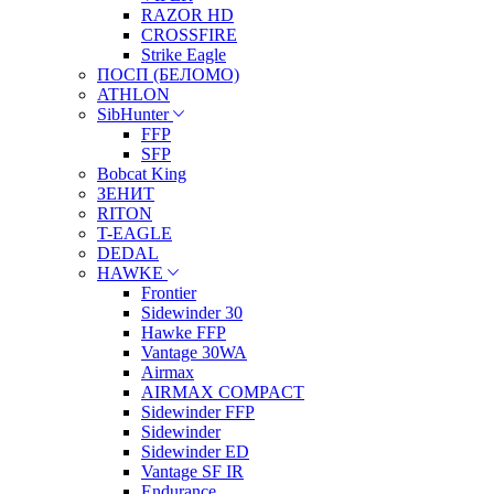
RAZOR HD
CROSSFIRE
Strike Eagle
ПОСП (БЕЛОМО)
ATHLON
SibHunter
FFP
SFP
Bobcat King
ЗЕНИТ
RITON
T-EAGLE
DEDAL
HAWKE
Frontier
Sidewinder 30
Hawke FFP
Vantage 30WA
Airmax
AIRMAX COMPACT
Sidewinder FFP
Sidewinder
Sidewinder ED
Vantage SF IR
Endurance