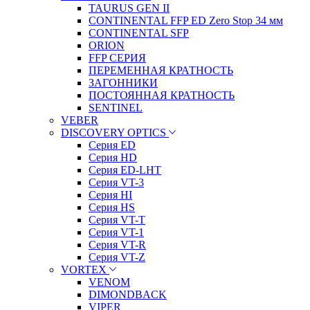
TAURUS GEN II
CONTINENTAL FFP ED Zero Stop 34 мм
CONTINENTAL SFP
ORION
FFP СЕРИЯ
ПЕРЕМЕННАЯ КРАТНОСТЬ
ЗАГОННИКИ
ПОСТОЯННАЯ КРАТНОСТЬ
SENTINEL
VEBER
DISCOVERY OPTICS
Серия ED
Серия HD
Серия ED-LHT
Серия VT-3
Серия HI
Серия HS
Серия VT-T
Серия VT-1
Серия VT-R
Серия VT-Z
VORTEX
VENOM
DIMONDBACK
VIPER