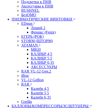
Подсветки к ПНВ
Аксессуары к ПНВ
BUSHNEL
БелОМО
ПНЕВМАТИЧЕСКИЕ ВИНТОВКИ
EDgun
Леший 2
Феникс (Fenix)
ЕГЕРЬ (РОК)
STORM (ШТОРМ)
ATAMAN
МВ20
КАЛИБР 4,5
КАЛИБР 5,5
КАЛИБР 6,35
АКСЕССУАРЫ
RAR VL-12 Gen.2
iBon
VL-12 GeBon
RAR
Калибр 4,5
Калибр 5,5
Калибр 6,35
Gorilla
БАЛЛОНЫ/КОМПРЕССОРЫ/ЗС/ШТУЦЕРЫ