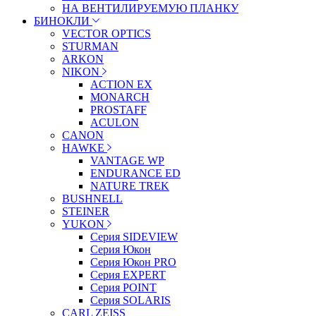
НА ВЕНТИЛИРУЕМУЮ ПЛАНКУ
БИНОКЛИ
VECTOR OPTICS
STURMAN
ARKON
NIKON
ACTION EX
MONARCH
PROSTAFF
ACULON
CANON
HAWKE
VANTAGE WP
ENDURANCE ED
NATURE TREK
BUSHNELL
STEINER
YUKON
Серия SIDEVIEW
Серия Юкон
Серия Юкон PRO
Серия EXPERT
Серия POINT
Серия SOLARIS
CARL ZEISS