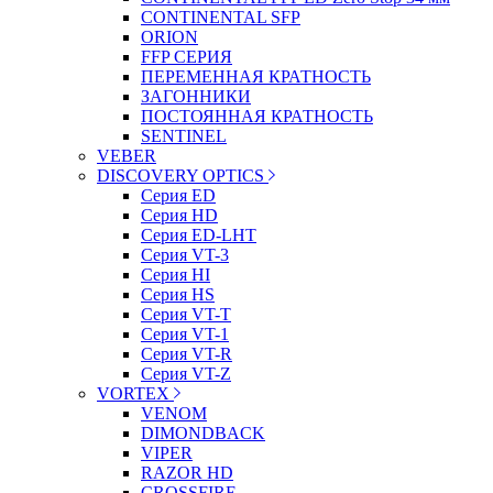
CONTINENTAL SFP
ORION
FFP СЕРИЯ
ПЕРЕМЕННАЯ КРАТНОСТЬ
ЗАГОННИКИ
ПОСТОЯННАЯ КРАТНОСТЬ
SENTINEL
VEBER
DISCOVERY OPTICS
Серия ED
Серия HD
Серия ED-LHT
Серия VT-3
Серия HI
Серия HS
Серия VT-T
Серия VT-1
Серия VT-R
Серия VT-Z
VORTEX
VENOM
DIMONDBACK
VIPER
RAZOR HD
CROSSFIRE