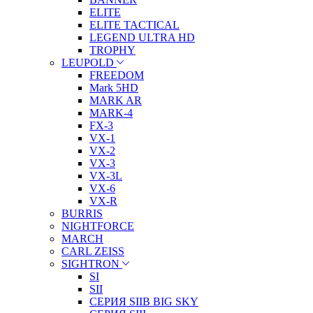
ELITE
ELITE TACTICAL
LEGEND ULTRA HD
TROPHY
LEUPOLD
FREEDOM
Mark 5HD
MARK AR
MARK-4
FX-3
VX-1
VX-2
VX-3
VX-3L
VX-6
VX-R
BURRIS
NIGHTFORCE
MARCH
CARL ZEISS
SIGHTRON
SI
SII
СЕРИЯ SIIB BIG SKY