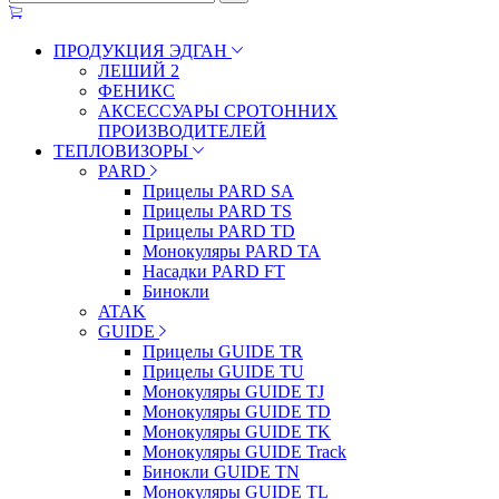
ПРОДУКЦИЯ ЭДГАН
ЛЕШИЙ 2
ФЕНИКС
АКСЕССУАРЫ СРОТОННИХ
ПРОИЗВОДИТЕЛЕЙ
ТЕПЛОВИЗОРЫ
PARD
Прицелы PARD SA
Прицелы PARD TS
Прицелы PARD TD
Монокуляры PARD TA
Насадки PARD FT
Бинокли
ATAK
GUIDE
Прицелы GUIDE TR
Прицелы GUIDE TU
Монокуляры GUIDE TJ
Монокуляры GUIDE TD
Монокуляры GUIDE TK
Монокуляры GUIDE Track
Бинокли GUIDE TN
Монокуляры GUIDE TL