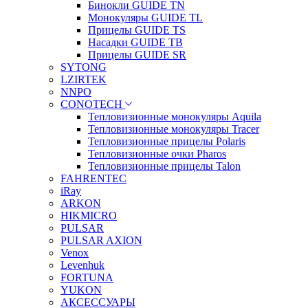
Бинокли GUIDE TN
Монокуляры GUIDE TL
Прицелы GUIDE TS
Насадки GUIDE TB
Прицелы GUIDE SR
SYTONG
LZIRTEK
NNPO
CONOTECH
Тепловизионные монокуляры Aquila
Тепловизионные монокуляры Tracer
Тепловизионные прицелы Polaris
Тепловизионные очки Pharos
Тепловизионные прицелы Talon
FAHRENTEC
iRay
ARKON
HIKMICRO
PULSAR
PULSAR AXION
Venox
Levenhuk
FORTUNA
YUKON
АКСЕССУАРЫ