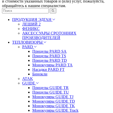
и стоимости указанных товаров и (или) услуг, пожалуйста,
обращайтесь к нашим специалистам.
ПРОДУКЦИЯ ЭДГАН
ЛЕШИЙ 2
ФЕНИКС
АКСЕССУАРЫ СРОТОННИХ
ПРОИЗВОДИТЕЛЕЙ
ТЕПЛОВИЗОРЫ
PARD
Прицелы PARD SA
Прицелы PARD TS
Прицелы PARD TD
Монокуляры PARD TA
Насадки PARD FT
Бинокли
ATAK
GUIDE
Прицелы GUIDE TR
Прицелы GUIDE TU
Монокуляры GUIDE TJ
Монокуляры GUIDE TD
Монокуляры GUIDE TK
Монокуляры GUIDE Track