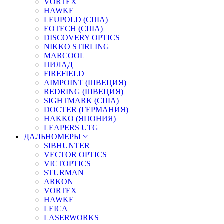
VORTEX
HAWKE
LEUPOLD (США)
EOTECH (США)
DISCOVERY OPTICS
NIKKO STIRLING
MARCOOL
ПИЛАД
FIREFIELD
AIMPOINT (ШВЕЦИЯ)
REDRING (ШВЕЦИЯ)
SIGHTMARK (США)
DOCTER (ГЕРМАНИЯ)
HAKKO (ЯПОНИЯ)
LEAPERS UTG
ДАЛЬНОМЕРЫ
SIBHUNTER
VECTOR OPTICS
VICTOPTICS
STURMAN
ARKON
VORTEX
HAWKE
LEICA
LASERWORKS