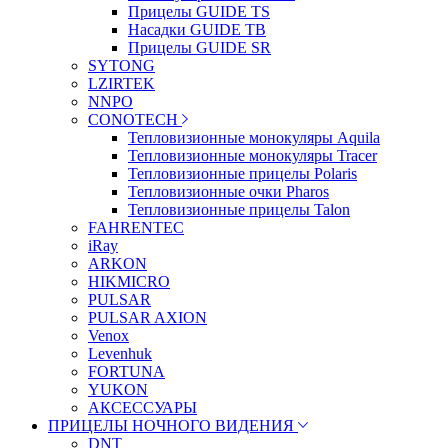
Прицелы GUIDE TS
Насадки GUIDE TB
Прицелы GUIDE SR
SYTONG
LZIRTEK
NNPO
CONOTECH
Тепловизионные монокуляры Aquila
Тепловизионные монокуляры Tracer
Тепловизионные прицелы Polaris
Тепловизионные очки Pharos
Тепловизионные прицелы Talon
FAHRENTEC
iRay
ARKON
HIKMICRO
PULSAR
PULSAR AXION
Venox
Levenhuk
FORTUNA
YUKON
АКСЕССУАРЫ
ПРИЦЕЛЫ НОЧНОГО ВИДЕНИЯ
DNT