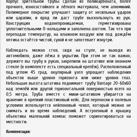
Корпус зрительной трубы сделан из поликарбоната, более
прочного, износостойкого и лёгкого материала, чем алюминий.
Полимерное покрытие улучшает защиту от несильных ударов
или царапин, и вряд ли даст трубе выскользнуть из рук.
Конструкция водонепроницаемая, герметизирована
уплотнительными О-кольцами и заполнена азотом. Так что при
перепадах температур, на влажном воздухе или под дождём
оптика остаётся чистой, сухой и не запотевает изнутри.
Наблюдать можно стоя, сидя на стуле, не выходя из
автомобиля, даже лёжа в укрытии. При этом не так важно,
держите вы трубу в руках, закрепили на штативе или оконном
стекле (в комплекте есть специальный крепёж). Расположенный
под углом 45 град. окулярный узел упрощает наблюдения
объектов выше уровня горизонта или ниже уровня глаз.
Небольшая высота штатива поднимает трубу Vantage 20-60x60
над землёй или другой горизонтальной поверхностью всего на
0,5 метра. Труба вместе с мини-штативом убирается на
хранение в крепкий пластиковый кейс. Для переноски в полевых
условиях используется нейлоновый чехол, который можно не
снимать и во время наблюдений. А встроенный в крышку
объектива маленький компас поможет сориентироваться на
местности.
Комплектация: