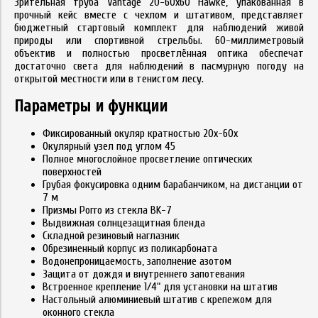
Зрительная труба Vantage 20-60x60 Hawke, упакованная в
прочный кейс вместе с чехлом и штативом, представляет
бюджетный стартовый комплект для наблюдений живой
природы или спортивной стрельбы. 60-миллиметровый
объектив и полностью просветлённая оптика обеспечат
достаточно света для наблюдений в пасмурную погоду на
открытой местности или в тенистом лесу.
Параметры и функции
Фиксированный окуляр кратностью 20x-60x
Окулярный узел под углом 45
Полное многослойное просветление оптических
поверхностей
Грубая фокусировка одним барабанчиком, на дистанции от
7 м
Призмы Porro из стекла BK-7
Выдвижная солнцезащитная бленда
Складной резиновый наглазник
Обрезиненный корпус из поликарбоната
Водонепроницаемость, заполнение азотом
Защита от дождя и внутреннего запотевания
Встроенное крепление 1/4“ для установки на штатив
Настольный алюминиевый штатив с крепежом для
оконного стекла