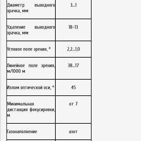
Диаметр выходного
3...1
зрачка, мм
Удаление выходного
18-13
зрачка, мм
Угловое поле зрения, °
2,2...1,0
Линейное поле зрения,
38...17
м/1000 м
Излом оптической оси, °
45
Минимальная
от 7
дистанция фокусировки,
м
Газонаполнение
азот