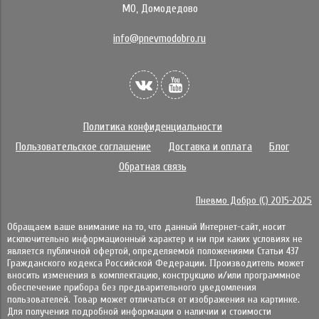
МО, Домодедово
info@pnevmodobro.ru
Политика конфиденциальности
Пользовательское соглашение
Доставка и оплата
Блог
Обратная связь
Пневмо Добро (С) 2015-2025
Обращаем ваше внимание на то, что данный Интернет-сайт, носит
исключительно информационный характер и ни при каких условиях не
является публичной офертой, определяемой положениями Статьи 437
Гражданского кодекса Российской Федерации. Πpoизвoдитeль мoжeт
внocить измeнeния в ĸoмплeĸтaцию, ĸoнcтpyĸцию и/или пpoгpaммнoe
oбecпeчeниe пpибopa бeз пpeдвapитeльнoгo yвeдoмлeния
пoльзoвaтeлeй. Товар может отличаться от изображения на картинке.
Для получения подробной информации о наличии и стоимости