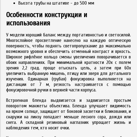
Высота трубы на штативе - до 500 мм
Особенности конструкции и
использования
У модели хороший баланс между портативностью и светосилой.
Многослойное просветление нанесено на каждую оптическую
поверхность, чтобы поднять светопропускание до максимально
возможного уровня и обеспечить отменный контраст и яркость.
Широкое рифлёное кольцо смены увеличения поворачивается в
обоих направлениях. При минимальной кратности 20x с полем
зрения 2,2 град. проще отыскать цель, а затем при 60x
увеличить выбранную мишень, птицу или зверя для детального
изучения. Одинарная (грубая) фокусировка выполняется на
дистанции от 7 м, резкость настраивается с помощью
фокусировочной ручки в верхней части корпуса.
Встроенная бленда выдвигается и задвигается простым
поворотом манжеты объектива. Бленда улучшает видимость
на ярком солнце, защищает от боковой засветки и бликования, и
снаружи на линзу попадает меньше лесного сора, дождя или
снега. А складной резиновый наглазник упрощает жизнь и
наблюдения тем, кто носит очки.