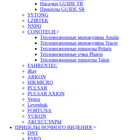
Насадки GUIDE TB
Прицелы GUIDE SR
SYTONG
LZIRTEK
NNPO
CONOTECH
Тепловизионные монокуляры Aquila
Тепловизионные монокуляры Tracer
Тепловизионные прицелы Polaris
Тепловизионные очки Pharos
Тепловизионные прицелы Talon
FAHRENTEC
iRay
ARKON
HIKMICRO
PULSAR
PULSAR AXION
Venox
Levenhuk
FORTUNA
YUKON
АКСЕССУАРЫ
ПРИЦЕЛЫ НОЧНОГО ВИДЕНИЯ
DNT
PARD