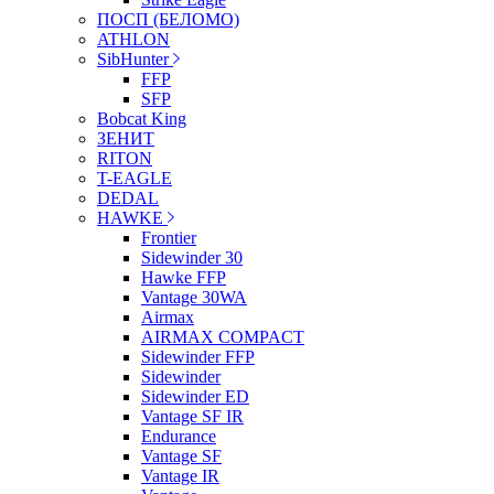
ПОСП (БЕЛОМО)
ATHLON
SibHunter
FFP
SFP
Bobcat King
ЗЕНИТ
RITON
T-EAGLE
DEDAL
HAWKE
Frontier
Sidewinder 30
Hawke FFP
Vantage 30WA
Airmax
AIRMAX COMPACT
Sidewinder FFP
Sidewinder
Sidewinder ED
Vantage SF IR
Endurance
Vantage SF
Vantage IR