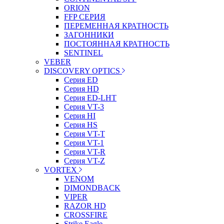
ORION
FFP СЕРИЯ
ПЕРЕМЕННАЯ КРАТНОСТЬ
ЗАГОННИКИ
ПОСТОЯННАЯ КРАТНОСТЬ
SENTINEL
VEBER
DISCOVERY OPTICS
Серия ED
Серия HD
Серия ED-LHT
Серия VT-3
Серия HI
Серия HS
Серия VT-T
Серия VT-1
Серия VT-R
Серия VT-Z
VORTEX
VENOM
DIMONDBACK
VIPER
RAZOR HD
CROSSFIRE
Strike Eagle