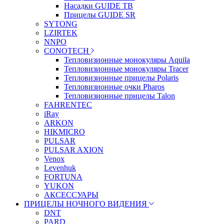
Насадки GUIDE TB
Прицелы GUIDE SR
SYTONG
LZIRTEK
NNPO
CONOTECH
Тепловизионные монокуляры Aquila
Тепловизионные монокуляры Tracer
Тепловизионные прицелы Polaris
Тепловизионные очки Pharos
Тепловизионные прицелы Talon
FAHRENTEC
iRay
ARKON
HIKMICRO
PULSAR
PULSAR AXION
Venox
Levenhuk
FORTUNA
YUKON
АКСЕССУАРЫ
ПРИЦЕЛЫ НОЧНОГО ВИДЕНИЯ
DNT
PARD