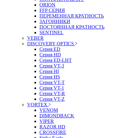
ORION
FFP СЕРИЯ
ПЕРЕМЕННАЯ КРАТНОСТЬ
ЗАГОННИКИ
ПОСТОЯННАЯ КРАТНОСТЬ
SENTINEL
VEBER
DISCOVERY OPTICS
Серия ED
Серия HD
Серия ED-LHT
Серия VT-3
Серия HI
Серия HS
Серия VT-T
Серия VT-1
Серия VT-R
Серия VT-Z
VORTEX
VENOM
DIMONDBACK
VIPER
RAZOR HD
CROSSFIRE
Strike Eagle