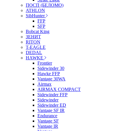
ПОСП (БЕЛОМО)
ATHLON
SibHunter
FFP
SFP
Bobcat King
ЗЕНИТ
RITON
T-EAGLE
DEDAL
HAWKE
Frontier
Sidewinder 30
Hawke FFP
Vantage 30WA
Airmax
AIRMAX COMPACT
Sidewinder FFP
Sidewinder
Sidewinder ED
Vantage SF IR
Endurance
Vantage SF
Vantage IR