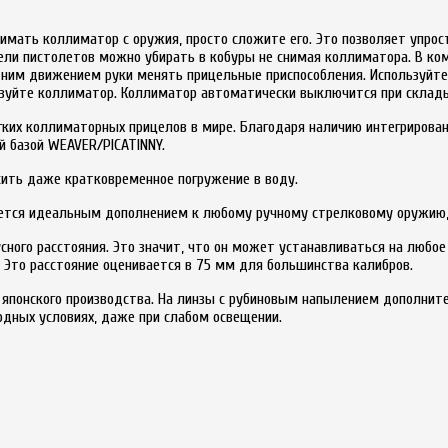
нимать коллиматор с оружия, просто сложите его. Это позволяет упрос
ели пистолетов можно убирать в кобуры не снимая коллиматора. В к
одним движением руки менять прицельные приспособления. Используйт
ьзуйте коллиматор. Коллиматор автоматически выключится при склад
гких коллиматорных прицелов в мире. Благодаря наличию интегриров
й базой WEAVER/PICATINNY.
сить даже кратковременное погружение в воду.
яется идеальным дополнением к любому ручному стрелковому оружию, 
сного расстояния. Это значит, что он может устанавливаться на любое 
. Это расстояние оценивается в 75 мм для большинства калибров.
понского производства. На линзы с рубиновым напылением дополните
одных условиях, даже при слабом освещении.