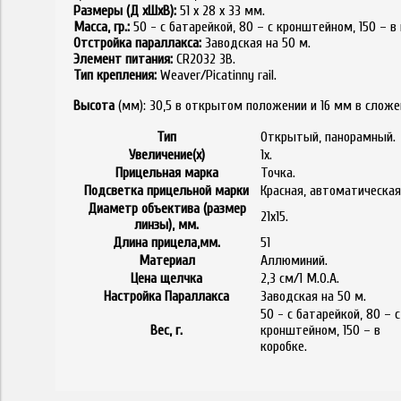
Размеры (Д хШхВ):
51 х 28 х 33 мм.
Масса, гр.:
50 - с батарейкой, 80 – с кронштейном, 150 – в
Отстройка параллакса:
Заводская на 50 м.
Элемент питания:
CR2032 3В.
Тип крепления:
Weaver/Picatinny rail.
Высота
(мм): 30,5 в открытом положении и 16 мм в сложе
Тип
Открытый, панорамный.
Увеличение(x)
1х.
Прицельная марка
Точка.
Подсветка прицельной марки
Красная, автоматическая
Диаметр объектива (размер
21х15.
линзы), мм.
Длина прицела,мм.
51
Материал
Аллюминий.
Цена щелчка
2,3 см/1 М.О.А.
Настройка Параллакса
Заводская на 50 м.
50 - с батарейкой, 80 – с
Вес, г.
кронштейном, 150 – в
коробке.