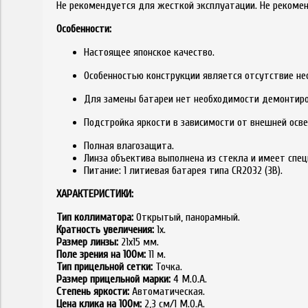
Не рекомендуется для жесткой эксплуатации. Не рекомен
Особенности:
Настоящее японское качество.
Особенностью конструкции является отсутствие н
Для замены батареи нет необходимости демонтиро
Подстройка яркости в зависимости от внешней осв
Полная влагозащита.
Линза объектива выполнена из стекла и имеет спе
Питание: 1 литиевая батарея типа CR2032 (3В).
ХАРАКТЕРИСТИКИ:
Тип коллиматора:
Открытый, панорамный.
Кратность увеличения:
1х.
Размер линзы:
21х15 мм.
Поле зрения на 100м:
11 м.
Тип прицельной сетки:
Точка.
Размер прицельной марки:
4 М.О.А.
Степень яркости:
Автоматическая.
Цена клика на 100м:
2,3 см/1 М.О.А.