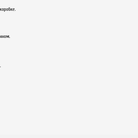
 коробке.
нном.
.