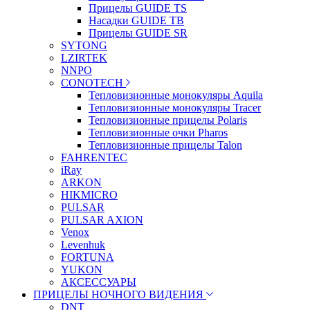
Прицелы GUIDE TS
Насадки GUIDE TB
Прицелы GUIDE SR
SYTONG
LZIRTEK
NNPO
CONOTECH
Тепловизионные монокуляры Aquila
Тепловизионные монокуляры Tracer
Тепловизионные прицелы Polaris
Тепловизионные очки Pharos
Тепловизионные прицелы Talon
FAHRENTEC
iRay
ARKON
HIKMICRO
PULSAR
PULSAR AXION
Venox
Levenhuk
FORTUNA
YUKON
АКСЕССУАРЫ
ПРИЦЕЛЫ НОЧНОГО ВИДЕНИЯ
DNT