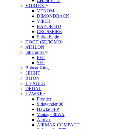
Серия VT-Z
VORTEX
VENOM
DIMONDBACK
VIPER
RAZOR HD
CROSSFIRE
Strike Eagle
ПОСП (БЕЛОМО)
ATHLON
SibHunter
FFP
SFP
Bobcat King
ЗЕНИТ
RITON
T-EAGLE
DEDAL
HAWKE
Frontier
Sidewinder 30
Hawke FFP
Vantage 30WA
Airmax
AIRMAX COMPACT