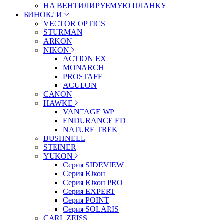
НА ВЕНТИЛИРУЕМУЮ ПЛАНКУ
БИНОКЛИ
VECTOR OPTICS
STURMAN
ARKON
NIKON
ACTION EX
MONARCH
PROSTAFF
ACULON
CANON
HAWKE
VANTAGE WP
ENDURANCE ED
NATURE TREK
BUSHNELL
STEINER
YUKON
Серия SIDEVIEW
Серия Юкон
Серия Юкон PRO
Серия EXPERT
Серия POINT
Серия SOLARIS
CARL ZEISS