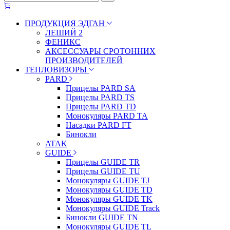
ПРОДУКЦИЯ ЭДГАН
ЛЕШИЙ 2
ФЕНИКС
АКСЕССУАРЫ СРОТОННИХ
ПРОИЗВОДИТЕЛЕЙ
ТЕПЛОВИЗОРЫ
PARD
Прицелы PARD SA
Прицелы PARD TS
Прицелы PARD TD
Монокуляры PARD TA
Насадки PARD FT
Бинокли
ATAK
GUIDE
Прицелы GUIDE TR
Прицелы GUIDE TU
Монокуляры GUIDE TJ
Монокуляры GUIDE TD
Монокуляры GUIDE TK
Монокуляры GUIDE Track
Бинокли GUIDE TN
Монокуляры GUIDE TL