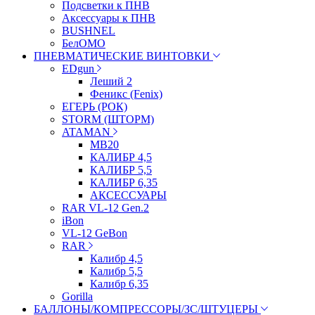
Подсветки к ПНВ
Аксессуары к ПНВ
BUSHNEL
БелОМО
ПНЕВМАТИЧЕСКИЕ ВИНТОВКИ
EDgun
Леший 2
Феникс (Fenix)
ЕГЕРЬ (РОК)
STORM (ШТОРМ)
ATAMAN
МВ20
КАЛИБР 4,5
КАЛИБР 5,5
КАЛИБР 6,35
АКСЕССУАРЫ
RAR VL-12 Gen.2
iBon
VL-12 GeBon
RAR
Калибр 4,5
Калибр 5,5
Калибр 6,35
Gorilla
БАЛЛОНЫ/КОМПРЕССОРЫ/ЗС/ШТУЦЕРЫ