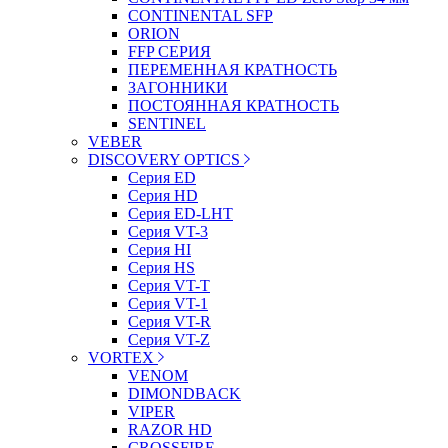
CONTINENTAL SFP
ORION
FFP СЕРИЯ
ПЕРЕМЕННАЯ КРАТНОСТЬ
ЗАГОННИКИ
ПОСТОЯННАЯ КРАТНОСТЬ
SENTINEL
VEBER
DISCOVERY OPTICS
Серия ED
Серия HD
Серия ED-LHT
Серия VT-3
Серия HI
Серия HS
Серия VT-T
Серия VT-1
Серия VT-R
Серия VT-Z
VORTEX
VENOM
DIMONDBACK
VIPER
RAZOR HD
CROSSFIRE