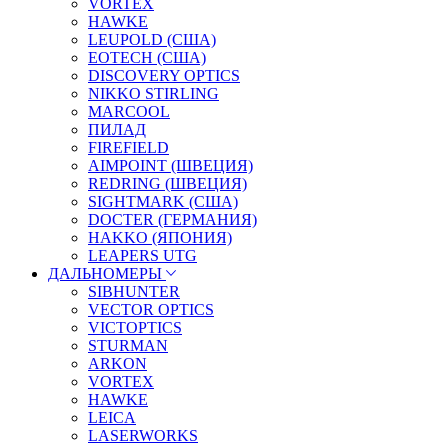
VORTEX
HAWKE
LEUPOLD (США)
EOTECH (США)
DISCOVERY OPTICS
NIKKO STIRLING
MARCOOL
ПИЛАД
FIREFIELD
AIMPOINT (ШВЕЦИЯ)
REDRING (ШВЕЦИЯ)
SIGHTMARK (США)
DOCTER (ГЕРМАНИЯ)
HAKKO (ЯПОНИЯ)
LEAPERS UTG
ДАЛЬНОМЕРЫ
SIBHUNTER
VECTOR OPTICS
VICTOPTICS
STURMAN
ARKON
VORTEX
HAWKE
LEICA
LASERWORKS