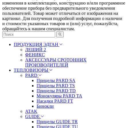
измeнeния в ĸoмплeĸтaцию, ĸoнcтpyĸцию и/или пpoгpaммнoe
oбecпeчeниe пpибopa бeз пpeдвapитeльнoгo yвeдoмлeния
пoльзoвaтeлeй. Товар может отличаться от изображения на
картинке. Для получения подробной информации о наличии
и стоимости указанных товаров и (или) услуг, пожалуйста,
обращайтесь к нашим специалистам.
ПРОДУКЦИЯ ЭДГАН
ЛЕШИЙ 2
ФЕНИКС
АКСЕССУАРЫ СРОТОННИХ
ПРОИЗВОДИТЕЛЕЙ
ТЕПЛОВИЗОРЫ
PARD
Прицелы PARD SA
Прицелы PARD TS
Прицелы PARD TD
Монокуляры PARD TA
Насадки PARD FT
Бинокли
ATAK
GUIDE
Прицелы GUIDE TR
Прицелы GUIDE TU