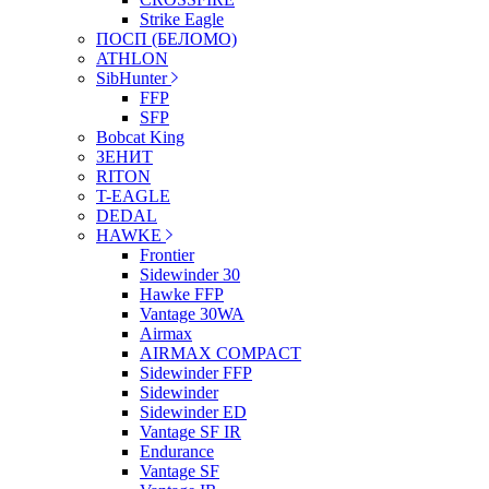
Strike Eagle
ПОСП (БЕЛОМО)
ATHLON
SibHunter
FFP
SFP
Bobcat King
ЗЕНИТ
RITON
T-EAGLE
DEDAL
HAWKE
Frontier
Sidewinder 30
Hawke FFP
Vantage 30WA
Airmax
AIRMAX COMPACT
Sidewinder FFP
Sidewinder
Sidewinder ED
Vantage SF IR
Endurance
Vantage SF