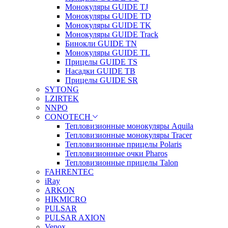
Монокуляры GUIDE TJ
Монокуляры GUIDE TD
Монокуляры GUIDE TK
Монокуляры GUIDE Track
Бинокли GUIDE TN
Монокуляры GUIDE TL
Прицелы GUIDE TS
Насадки GUIDE TB
Прицелы GUIDE SR
SYTONG
LZIRTEK
NNPO
CONOTECH
Тепловизионные монокуляры Aquila
Тепловизионные монокуляры Tracer
Тепловизионные прицелы Polaris
Тепловизионные очки Pharos
Тепловизионные прицелы Talon
FAHRENTEC
iRay
ARKON
HIKMICRO
PULSAR
PULSAR AXION
Venox