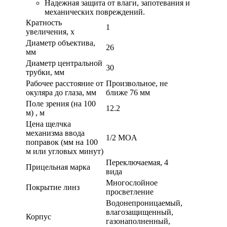
Надежная защита от влаги, запотевания и
механических повреждений.
Кратность
1
увеличения, х
Диаметр объектива,
26
мм
Диаметр центральной
30
трубки, мм
Рабочее расстояние от
Произвольное, не
окуляра до глаза, мм
ближе 76 мм
Поле зрения (на 100
12.2
м) , м
Цена щелчка
механизма ввода
1/2 MOA
поправок (мм на 100
м или угловых минут)
Переключаемая, 4
Прицельная марка
вида
Многослойное
Покрытие линз
просветление
Водонепроницаемый,
влагозащищенный,
Корпус
газонаполненный,