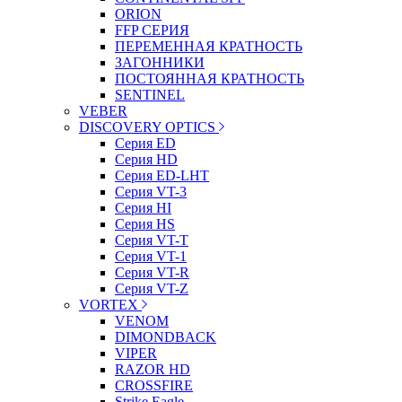
ORION
FFP СЕРИЯ
ПЕРЕМЕННАЯ КРАТНОСТЬ
ЗАГОННИКИ
ПОСТОЯННАЯ КРАТНОСТЬ
SENTINEL
VEBER
DISCOVERY OPTICS
Серия ED
Серия HD
Серия ED-LHT
Серия VT-3
Серия HI
Серия HS
Серия VT-T
Серия VT-1
Серия VT-R
Серия VT-Z
VORTEX
VENOM
DIMONDBACK
VIPER
RAZOR HD
CROSSFIRE
Strike Eagle