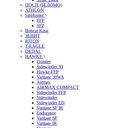
ПОСП (БЕЛОМО)
ATHLON
SibHunter
FFP
SFP
Bobcat King
ЗЕНИТ
RITON
T-EAGLE
DEDAL
HAWKE
Frontier
Sidewinder 30
Hawke FFP
Vantage 30WA
Airmax
AIRMAX COMPACT
Sidewinder FFP
Sidewinder
Sidewinder ED
Vantage SF IR
Endurance
Vantage SF
Vantage IR