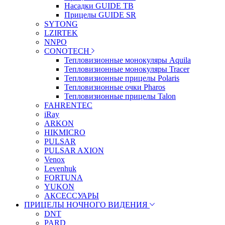
Насадки GUIDE TB
Прицелы GUIDE SR
SYTONG
LZIRTEK
NNPO
CONOTECH
Тепловизионные монокуляры Aquila
Тепловизионные монокуляры Tracer
Тепловизионные прицелы Polaris
Тепловизионные очки Pharos
Тепловизионные прицелы Talon
FAHRENTEC
iRay
ARKON
HIKMICRO
PULSAR
PULSAR AXION
Venox
Levenhuk
FORTUNA
YUKON
АКСЕССУАРЫ
ПРИЦЕЛЫ НОЧНОГО ВИДЕНИЯ
DNT
PARD