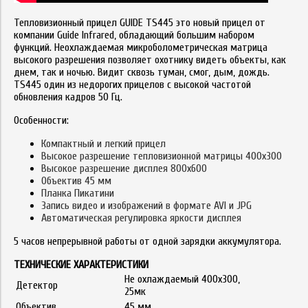
Тепловизионный прицел GUIDE TS445 это новый прицел от
компании Guide Infrared, обладающий большим набором
функций. Неохлаждаемая микроболометрическая матрица
высокого разрешения позволяет охотнику видеть объекты, как
днем, так и ночью. Видит сквозь туман, смог, дым, дождь.
TS445 один из недорогих прицелов с высокой частотой
обновления кадров 50 Гц.
Особенности:
Компактный и легкий прицел
Высокое разрешение тепловизионной матрицы 400х300
Высокое разрешение дисплея 800х600
Объектив 45 мм
Планка Пикатини
Запись видео и изображений в формате AVI и JPG
Автоматическая регулировка яркости дисплея
5 часов непрерывной работы от одной зарядки аккумулятора.
ТЕХНИЧЕСКИЕ ХАРАКТЕРИСТИКИ
Не охлаждаемый 400x300,
Детектор
25мк
Объектив
45 мм