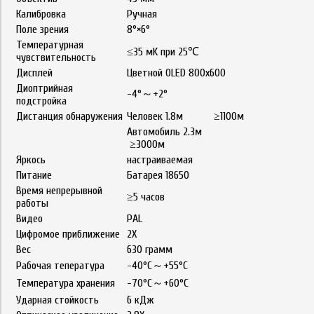
Калибровка
Ручная
Поле зрения
8°×6°
Температурная
≤35 мK при 25℃
чувствительность
Дисплей
Цветной OLED 800x600
Диоптрийная
-4°～+2°
подстройка
Дистанция обнаружения
Человек 1.8м ≥1100м
Автомобиль 2.3м
≥3000м
Яркось
настраиваемая
Питание
Батарея 18650
Время непрерывной
≥5 часов
работы
Видео
PAL
Цифромое приближение
2X
Вес
630 грамм
Рабочая тепература
-40°C～+55°C
Температура хранения
-70°C～+60°C
Ударная стойкость
6 кДж