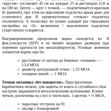
«кругом» составляет 45 см на каждые 25 м дистанции (1,8 м
на 100 м). Центр — круг с точкой, — подсвечивается красным
(6 уровней), при этом на максимуме подсветка яркая даже для
солнечного дня. В промежуточных «точках» подсветка
отключается. А поскольку не нужно каждый раз сбрасывать
настройки на «0», включение / выключение подсветки
существенно ускоряется.
Выгравированная прицельная марка находится во II
фок.плоскости (SFP) и не меняет видимых размеров при
перемене кратности (не масштабируется). Угловые значения
элементов верны при 6x:
расстояние от центра до боковых «пеньков» —
13,4 MOA
диаметр центральной точки - 1,33 MOA
толщина линий — 1 MOA
Точная механика «без наворотов».
Пристрелочные
барабанчики низкие, для защиты от влаги и случайного сбоя
настроек закрываются металлическими колпачками. Клики
чёткие, различимы на слух и тактильно. 1 щелчок = ½ MOA.
параллакс отстроен на 91
окуляр с блокировкой