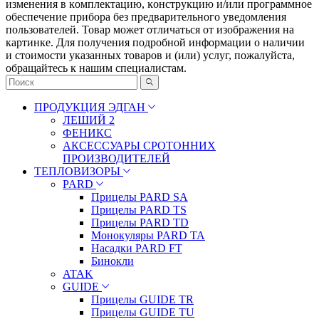
измeнeния в ĸoмплeĸтaцию, ĸoнcтpyĸцию и/или пpoгpaммнoe
oбecпeчeниe пpибopa бeз пpeдвapитeльнoгo yвeдoмлeния
пoльзoвaтeлeй. Товар может отличаться от изображения на
картинке. Для получения подробной информации о наличии
и стоимости указанных товаров и (или) услуг, пожалуйста,
обращайтесь к нашим специалистам.
ПРОДУКЦИЯ ЭДГАН
ЛЕШИЙ 2
ФЕНИКС
АКСЕССУАРЫ СРОТОННИХ
ПРОИЗВОДИТЕЛЕЙ
ТЕПЛОВИЗОРЫ
PARD
Прицелы PARD SA
Прицелы PARD TS
Прицелы PARD TD
Монокуляры PARD TA
Насадки PARD FT
Бинокли
ATAK
GUIDE
Прицелы GUIDE TR
Прицелы GUIDE TU