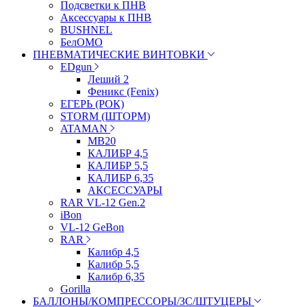
Подсветки к ПНВ
Аксессуары к ПНВ
BUSHNEL
БелОМО
ПНЕВМАТИЧЕСКИЕ ВИНТОВКИ
EDgun
Леший 2
Феникс (Fenix)
ЕГЕРЬ (РОК)
STORM (ШТОРМ)
ATAMAN
МВ20
КАЛИБР 4,5
КАЛИБР 5,5
КАЛИБР 6,35
АКСЕССУАРЫ
RAR VL-12 Gen.2
iBon
VL-12 GeBon
RAR
Калибр 4,5
Калибр 5,5
Калибр 6,35
Gorilla
БАЛЛОНЫ/КОМПРЕССОРЫ/ЗС/ШТУЦЕРЫ