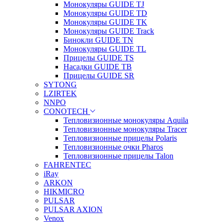
Монокуляры GUIDE TJ
Монокуляры GUIDE TD
Монокуляры GUIDE TK
Монокуляры GUIDE Track
Бинокли GUIDE TN
Монокуляры GUIDE TL
Прицелы GUIDE TS
Насадки GUIDE TB
Прицелы GUIDE SR
SYTONG
LZIRTEK
NNPO
CONOTECH
Тепловизионные монокуляры Aquila
Тепловизионные монокуляры Tracer
Тепловизионные прицелы Polaris
Тепловизионные очки Pharos
Тепловизионные прицелы Talon
FAHRENTEC
iRay
ARKON
HIKMICRO
PULSAR
PULSAR AXION
Venox