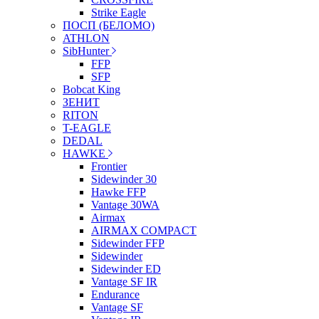
Strike Eagle
ПОСП (БЕЛОМО)
ATHLON
SibHunter
FFP
SFP
Bobcat King
ЗЕНИТ
RITON
T-EAGLE
DEDAL
HAWKE
Frontier
Sidewinder 30
Hawke FFP
Vantage 30WA
Airmax
AIRMAX COMPACT
Sidewinder FFP
Sidewinder
Sidewinder ED
Vantage SF IR
Endurance
Vantage SF