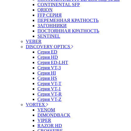
CONTINENTAL SFP
ORION
FFP СЕРИЯ
ПЕРЕМЕННАЯ КРАТНОСТЬ
ЗАГОННИКИ
ПОСТОЯННАЯ КРАТНОСТЬ
SENTINEL
VEBER
DISCOVERY OPTICS
Серия ED
Серия HD
Серия ED-LHT
Серия VT-3
Серия HI
Серия HS
Серия VT-T
Серия VT-1
Серия VT-R
Серия VT-Z
VORTEX
VENOM
DIMONDBACK
VIPER
RAZOR HD
CROSSFIRE