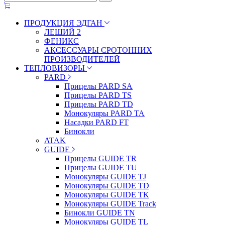
ПРОДУКЦИЯ ЭДГАН
ЛЕШИЙ 2
ФЕНИКС
АКСЕССУАРЫ СРОТОННИХ
ПРОИЗВОДИТЕЛЕЙ
ТЕПЛОВИЗОРЫ
PARD
Прицелы PARD SA
Прицелы PARD TS
Прицелы PARD TD
Монокуляры PARD TA
Насадки PARD FT
Бинокли
ATAK
GUIDE
Прицелы GUIDE TR
Прицелы GUIDE TU
Монокуляры GUIDE TJ
Монокуляры GUIDE TD
Монокуляры GUIDE TK
Монокуляры GUIDE Track
Бинокли GUIDE TN
Монокуляры GUIDE TL