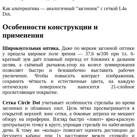
Как альтернатива — аналогичный "загонник" с сеткой L4a
Dot.
Особенности конструкции и
применения
Широкоугольная оптика.
Даже по меркам загонной оптики
у прицела широкое поле зрения — 37,6 м/100 при 1x. 6-
кратный зум даёт плавный переход от ближних к дальним
целям, а съёмный рычажок-упор на колесе зуммирования
позволяет быстро и безошибочно выставить рабочее
увеличение. Чтобы повысить контраст изображения,
сохранить чёткость и естественные цвета, на каждую
оптическую поверхность наносится 21-слойное
просветляющее покрытие.
Сетка Circle Dot
учитывает особенности стрельбы во время
загонных и облавных охот. Цель чётко просматривается в
открытой верхней зоне сетки, а боковые штрихи не мешают
обзору на периферии. Взгляд быстро «ловит» ярко-красную
центральную точку в круге, упрощая стрельбу по набегающей
дичи. К тому же «кольцо» помогает оценить дистанцию до
бегущего кабана: при 1x расстояние между «точкой» и