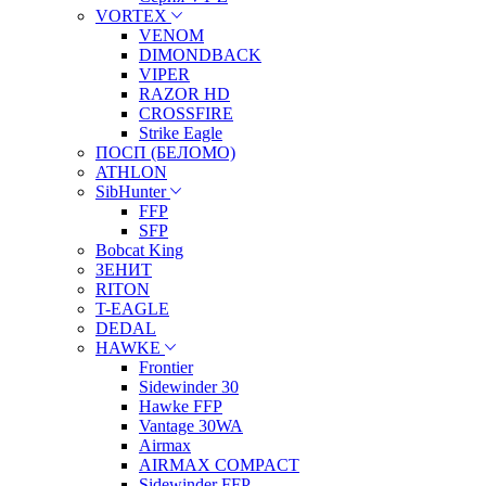
VORTEX
VENOM
DIMONDBACK
VIPER
RAZOR HD
CROSSFIRE
Strike Eagle
ПОСП (БЕЛОМО)
ATHLON
SibHunter
FFP
SFP
Bobcat King
ЗЕНИТ
RITON
T-EAGLE
DEDAL
HAWKE
Frontier
Sidewinder 30
Hawke FFP
Vantage 30WA
Airmax
AIRMAX COMPACT
Sidewinder FFP