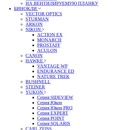
НА ВЕНТИЛИРУЕМУЮ ПЛАНКУ
БИНОКЛИ
VECTOR OPTICS
STURMAN
ARKON
NIKON
ACTION EX
MONARCH
PROSTAFF
ACULON
CANON
HAWKE
VANTAGE WP
ENDURANCE ED
NATURE TREK
BUSHNELL
STEINER
YUKON
Серия SIDEVIEW
Серия Юкон
Серия Юкон PRO
Серия EXPERT
Серия POINT
Серия SOLARIS
CARL ZEISS