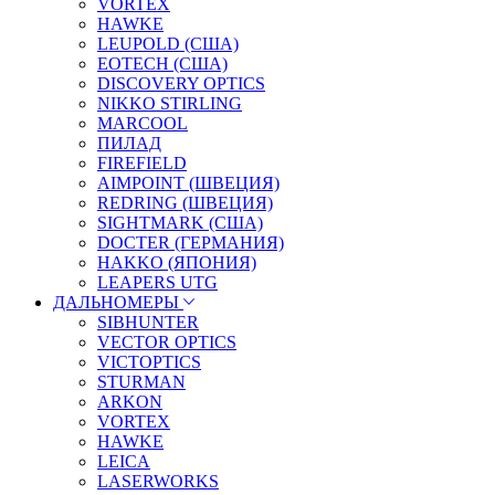
VORTEX
HAWKE
LEUPOLD (США)
EOTECH (США)
DISCOVERY OPTICS
NIKKO STIRLING
MARCOOL
ПИЛАД
FIREFIELD
AIMPOINT (ШВЕЦИЯ)
REDRING (ШВЕЦИЯ)
SIGHTMARK (США)
DOCTER (ГЕРМАНИЯ)
HAKKO (ЯПОНИЯ)
LEAPERS UTG
ДАЛЬНОМЕРЫ
SIBHUNTER
VECTOR OPTICS
VICTOPTICS
STURMAN
ARKON
VORTEX
HAWKE
LEICA
LASERWORKS