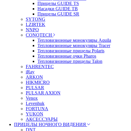
Прицелы GUIDE TS
Насадки GUIDE TB
Прицелы GUIDE SR
SYTONG
LZIRTEK
NNPO
CONOTECH
Тепловизионные монокуляры Aquila
Тепловизионные монокуляры Tracer
Тепловизионные прицелы Polaris
Тепловизионные очки Pharos
Тепловизионные прицелы Talon
FAHRENTEC
iRay
ARKON
HIKMICRO
PULSAR
PULSAR AXION
Venox
Levenhuk
FORTUNA
YUKON
АКСЕССУАРЫ
ПРИЦЕЛЫ НОЧНОГО ВИДЕНИЯ
DNT