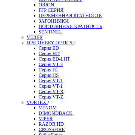
ORION
FFP СЕРИЯ
ПЕРЕМЕННАЯ КРАТНОСТЬ
ЗАГОННИКИ
ПОСТОЯННАЯ КРАТНОСТЬ
SENTINEL
VEBER
DISCOVERY OPTICS
Серия ED
Серия HD
Серия ED-LHT
Серия VT-3
Серия HI
Серия HS
Серия VT-T
Серия VT-1
Серия VT-R
Серия VT-Z
VORTEX
VENOM
DIMONDBACK
VIPER
RAZOR HD
CROSSFIRE
Strike Eagle