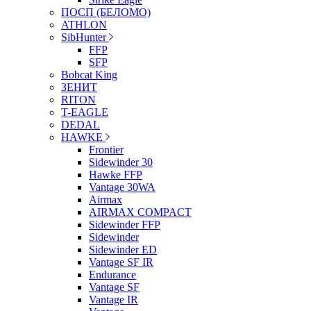
ПОСП (БЕЛОМО)
ATHLON
SibHunter
FFP
SFP
Bobcat King
ЗЕНИТ
RITON
T-EAGLE
DEDAL
HAWKE
Frontier
Sidewinder 30
Hawke FFP
Vantage 30WA
Airmax
AIRMAX COMPACT
Sidewinder FFP
Sidewinder
Sidewinder ED
Vantage SF IR
Endurance
Vantage SF
Vantage IR