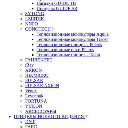
Насадки GUIDE TB
Прицелы GUIDE SR
SYTONG
LZIRTEK
NNPO
CONOTECH
Тепловизионные монокуляры Aquila
Тепловизионные монокуляры Tracer
Тепловизионные прицелы Polaris
Тепловизионные очки Pharos
Тепловизионные прицелы Talon
FAHRENTEC
iRay
ARKON
HIKMICRO
PULSAR
PULSAR AXION
Venox
Levenhuk
FORTUNA
YUKON
АКСЕССУАРЫ
ПРИЦЕЛЫ НОЧНОГО ВИДЕНИЯ
DNT
PARD