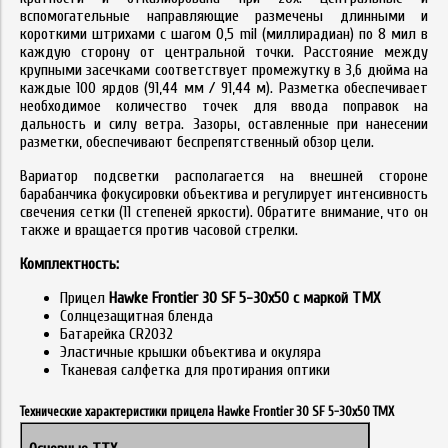
вспомогательные направляющие размечены длинными и
короткими штрихами с шагом 0,5 mil (миллирадиан) по 8 мил в
каждую сторону от центральной точки. Расстояние между
крупными засечками соответствует промежутку в 3,6 дюйма на
каждые 100 ярдов (91,44 мм / 91,44 м). Разметка обеспечивает
необходимое количество точек для ввода поправок на
дальность и силу ветра. Зазоры, оставленные при нанесении
разметки, обеспечивают беспрепятственный обзор цели.
Вариатор подсветки располагается на внешней стороне
барабанчика фокусировки объектива и регулирует интенсивность
свечения сетки (11 степеней яркости). Обратите внимание, что он
также и вращается против часовой стрелки.
Комплектность:
Прицел
Hawke Frontier 30 SF 5-30x50 с маркой TMX
Солнцезащитная бленда
Батарейка CR2032
Эластичные крышки объектива и окуляра
Тканевая салфетка для протирания оптики
Технические характеристики прицела Hawke Frontier 30 SF 5-30x50 TMX