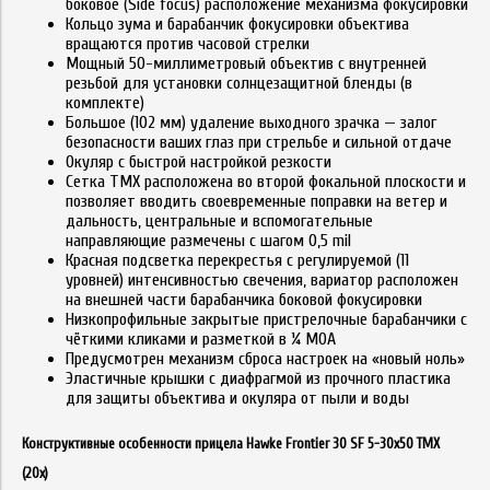
боковое (Side focus) расположение механизма фокусировки
Кольцо зума и барабанчик фокусировки объектива
вращаются против часовой стрелки
Мощный 50-миллиметровый объектив с внутренней
резьбой для установки солнцезащитной бленды (в
комплекте)
Большое (102 мм) удаление выходного зрачка — залог
безопасности ваших глаз при стрельбе и сильной отдаче
Окуляр с быстрой настройкой резкости
Сетка TMX расположена во второй фокальной плоскости и
позволяет вводить своевременные поправки на ветер и
дальность, центральные и вспомогательные
направляющие размечены с шагом 0,5 mil
Красная подсветка перекрестья с регулируемой (11
уровней) интенсивностью свечения, вариатор расположен
на внешней части барабанчика боковой фокусировки
Низкопрофильные закрытые пристрелочные барабанчики с
чёткими кликами и разметкой в ¼ MOA
Предусмотрен механизм сброса настроек на «новый ноль»
Эластичные крышки с диафрагмой из прочного пластика
для защиты объектива и окуляра от пыли и воды
Конструктивные особенности прицела Hawke Frontier 30 SF 5-30x50 TMX
(20x)