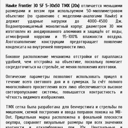
Hawke Frontier 30 SF 5-30x50 TMX (20x)
отличается меньшими
размерами и весом при используемом 50-миллиметровом
объективе (по сравнению с моделями-аналогами Hawke) и
держит ударные нагрузки до 4000-4500 Дж.
Водонепроницаемый монолитный корпус диаметром 30 мм
изготовлен из анодированного алюминия и защищён от воды,
атмосферной коррозии и 95-100% влажности воздуха.
Азотозаполнение конструкции предотвращает появление
конденсата на внутренней поверхности линз.
Боковое расположение механизма отстройки от параллакса
удобней, чем отстройка на объективе, поскольку помогает
сосредоточиться на стрельбе, не меняя положения изготовки.
Оптические параметры позволяют использовать прицел в
течение всего светового дня и в сумерках. За счёт полного
многослойного просветления всех линз обеспечивается высокое
светопропускание системы, повышается контрастность и
чёткость видимого изображения.
TMX сетка была разработана для бенчерстинга и стрельбы по
мишеням, схемой построения и ввода поправок похожа на Mil-
Dot. Прицельная марка расположена в фокальной плоскости
окуляра, сохраняет визуальные размеры при всех значениях
кратности и откалибрована при 20x. Центральные и