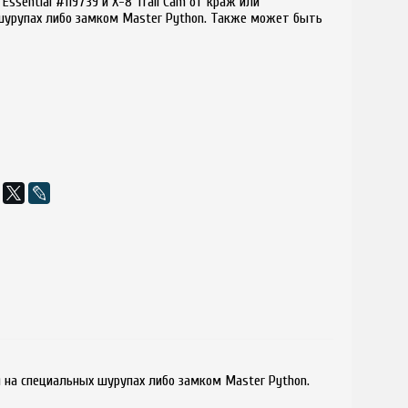
Essential #119739 и X-8 Trail Cam от краж или
шурупах либо замком Master Python. Также может быть
ся на специальных шурупах либо замком Master Python.