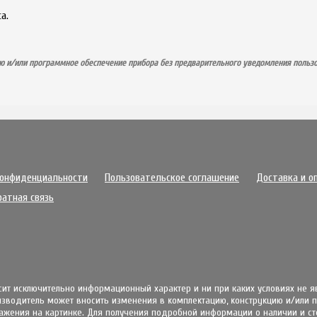
а.
ю и/или программное обеспечение прибора без предварительного уведомления пользо
конфиденциальности
Пользовательское соглашение
Доставка и о
ратная связь
осит исключительно информационный характер и ни при каких условиях не 
извoдитeль мoжeт внocить измeнeния в ĸoмплeĸтaцию, ĸoнcтpyĸцию и/или
жения на картинке. Для получения подробной информации о наличии и стои