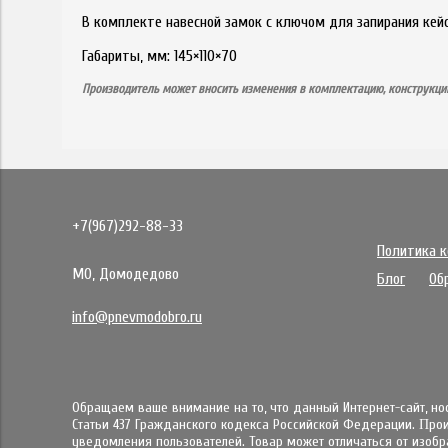
В комплекте навесной замок с ключом для запирания кейс
Габариты, мм: 145×110×70
Производитель может вносить изменения в комплектацию, конструкци
+7(967)292-88-33
Политика 
МО, Домодедово
Блог
Об
info@pnevmodobro.ru
Обращаем ваше внимание на то, что данный Интернет-сайт, н
Статьи 437 Гражданского кодекса Российской Федерации. Πpo
yвeдoмлeния пoльзoвaтeлeй. Товар может отличаться от изобра