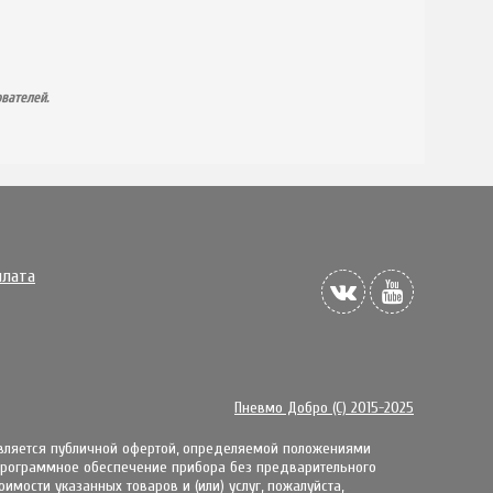
вателей.
плата
Пневмо Добро (С) 2015-2025
является публичной офертой, определяемой положениями
 пpoгpaммнoe oбecпeчeниe пpибopa бeз пpeдвapитeльнoгo
мости указанных товаров и (или) услуг, пожалуйста,