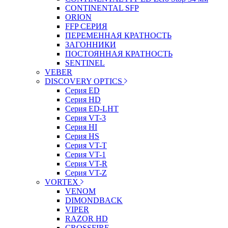
CONTINENTAL SFP
ORION
FFP СЕРИЯ
ПЕРЕМЕННАЯ КРАТНОСТЬ
ЗАГОННИКИ
ПОСТОЯННАЯ КРАТНОСТЬ
SENTINEL
VEBER
DISCOVERY OPTICS
Серия ED
Серия HD
Серия ED-LHT
Серия VT-3
Серия HI
Серия HS
Серия VT-T
Серия VT-1
Серия VT-R
Серия VT-Z
VORTEX
VENOM
DIMONDBACK
VIPER
RAZOR HD
CROSSFIRE