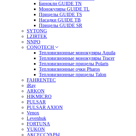
Бинокли GUIDE TN
Монокуляры GUIDE TL
Прицелы GUIDE TS
Насадки GUIDE TB
Прицелы GUIDE SR
SYTONG
LZIRTEK
NNPO
CONOTECH
Тепловизионные монокуляры Aquila
Тепловизионные монокуляры Tracer
Тепловизионные прицелы Polaris
Тепловизионные очки Pharos
Тепловизионные прицелы Talon
FAHRENTEC
iRay
ARKON
HIKMICRO
PULSAR
PULSAR AXION
Venox
Levenhuk
FORTUNA
YUKON
АКСЕССУАРЫ