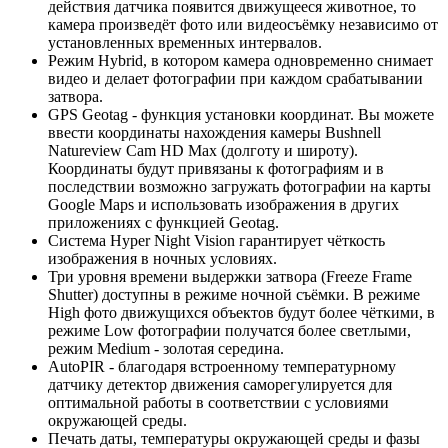
действия датчика появится движущееся животное, то
камера произведёт фото или видеосъёмку независимо от
установленных временных интервалов.
Режим Hybrid, в котором камера одновременно снимает
видео и делает фотографии при каждом срабатывании
затвора.
GPS Geotag - функция установки координат. Вы можете
ввести координаты нахождения камеры Bushnell
Natureview Cam HD Max (долготу и широту).
Координаты будут привязаны к фотографиям и в
последствии возможно загружать фотографии на карты
Google Maps и использовать изображения в других
приложениях с функцией Geotag.
Система Hyper Night Vision гарантирует чёткость
изображения в ночных условиях.
Три уровня времени выдержки затвора (Freeze Frame
Shutter) доступны в режиме ночной съёмки. В режиме
High фото движущихся объектов будут более чёткими, в
режиме Low фотографии получатся более светлыми,
режим Medium - золотая середина.
AutoPIR - благодаря встроенному температурному
датчику детектор движения саморегулируется для
оптимальной работы в соответствии с условиями
окружающей среды.
Печать даты, температуры окружающей среды и фазы