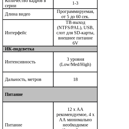
Количество кадров в
1-3
серии
Программируемая,
Длина видео
от 5 до 60 сек.
ТВ-выход
(NTFS/PAL), USB,
Интерфейс
слот для SD-карты,
внешнее питание
6V
ИК-подсветка
3 уровня
Интенсивность
(Low/Med/High)
Дальность, метров
18
Питание
12 х АА
рекомендуемое, 4 х
АА минимально
Питание
необходимое