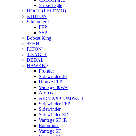
Strike Eagle
ПОСП (БЕЛОМО)
ATHLON
SibHunter
FFP
SFP
Bobcat King
ЗЕНИТ
RITON
T-EAGLE
DEDAL
HAWKE
Frontier
Sidewinder 30
Hawke FFP
Vantage 30WA
Airmax
AIRMAX COMPACT
Sidewinder FFP
Sidewinder
Sidewinder ED
Vantage SF IR
Endurance
Vantage SF