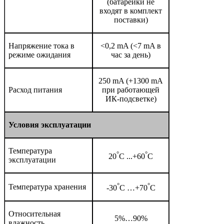
(батарейки не
входят в комплект
поставки)
Напряжение тока в
<0,2 mA (<7 mA в
режиме ожидания
час за день)
250 mA (+1300 mA
Расход питания
при работающей
ИК-подсветке)
Условия эксплуатации
Температура
°
°
20
С ...+60
С
эксплуатации
°
°
Температура хранения
-30
С …+70
С
Относительная
5%…90%
влажность