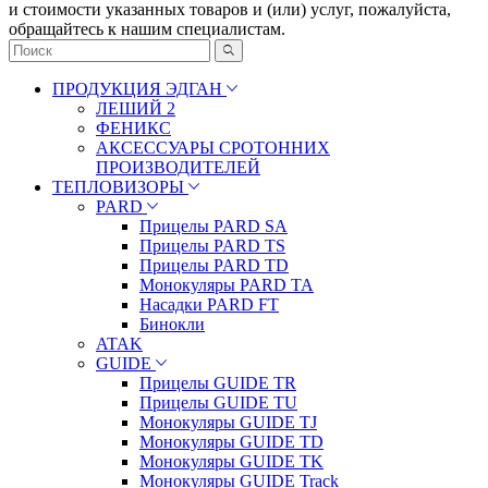
и стоимости указанных товаров и (или) услуг, пожалуйста,
обращайтесь к нашим специалистам.
ПРОДУКЦИЯ ЭДГАН
ЛЕШИЙ 2
ФЕНИКС
АКСЕССУАРЫ СРОТОННИХ
ПРОИЗВОДИТЕЛЕЙ
ТЕПЛОВИЗОРЫ
PARD
Прицелы PARD SA
Прицелы PARD TS
Прицелы PARD TD
Монокуляры PARD TA
Насадки PARD FT
Бинокли
ATAK
GUIDE
Прицелы GUIDE TR
Прицелы GUIDE TU
Монокуляры GUIDE TJ
Монокуляры GUIDE TD
Монокуляры GUIDE TK
Монокуляры GUIDE Track