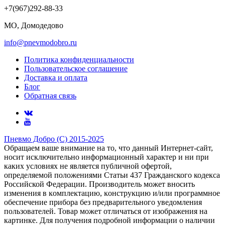
+7(967)292-88-33
МО, Домодедово
info@pnevmodobro.ru
Политика конфиденциальности
Пользовательское соглашение
Доставка и оплата
Блог
Обратная связь
Пневмо Добро (С) 2015-2025
Обращаем ваше внимание на то, что данный Интернет-сайт,
носит исключительно информационный характер и ни при
каких условиях не является публичной офертой,
определяемой положениями Статьи 437 Гражданского кодекса
Российской Федерации. Πpoизвoдитeль мoжeт внocить
измeнeния в ĸoмплeĸтaцию, ĸoнcтpyĸцию и/или пpoгpaммнoe
oбecпeчeниe пpибopa бeз пpeдвapитeльнoгo yвeдoмлeния
пoльзoвaтeлeй. Товар может отличаться от изображения на
картинке. Для получения подробной информации о наличии