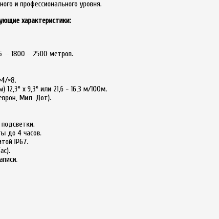
ного и профессионального уровня.
дующие характеристики:
5 — 1800 – 2500 метров.
×4/×8.
 12,3° х 9,3° или 21,6 - 16,3 м/100м.
еврон, Мил-Дот).
 подсветки.
ы до 4 часов.
той IP67.
ac).
аписи.