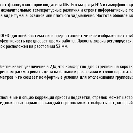
 от французского производителя Ulis. Его матрица FPA из аморфного к
 незначительные температурные различия и строит информативные те
в виде тумана, осадков или плотного задымления. Частота обновления
OLED-дисплей. Система линз предоставляет четкое изображение с глу
оэффективность продлевает время работы. Яркость экрана регулируетс
ок расположен на расстоянии 52 мм.
обеспечивает увеличение в 2,1х, что комфортно для стрельбы на корот
трелкам рассматривать цели на большом расстоянии и точно поражать их
00 метров, что создает комфортные условия для отслеживания группов
сполнение и опцию коррекции яркости подсветки, стрелок может наст
 предложенных вариантов каждый стрелок может выбрать тот, который