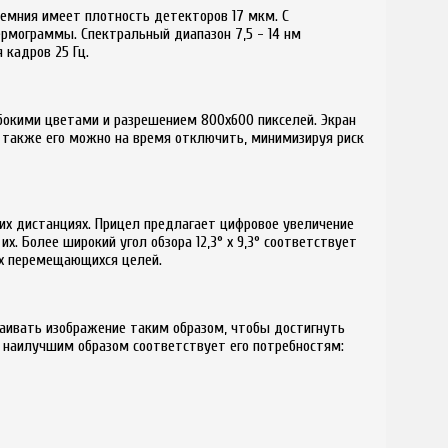
ремния имеет плотность детекторов 17 мкм. С
рмограммы. Спектральный диапазон 7,5 - 14 нм
 кадров 25 Гц.
бокими цветами и разрешением 800х600 пикселей. Экран
я, также его можно на время отключить, минимизируя риск
ких дистанциях. Прицел предлагает цифровое увеличение
. Более широкий угол обзора 12,3° х 9,3° соответствует
ых перемещающихся целей.
раивать изображение таким образом, чтобы достигнуть
 наилучшим образом соответствует его потребностям: