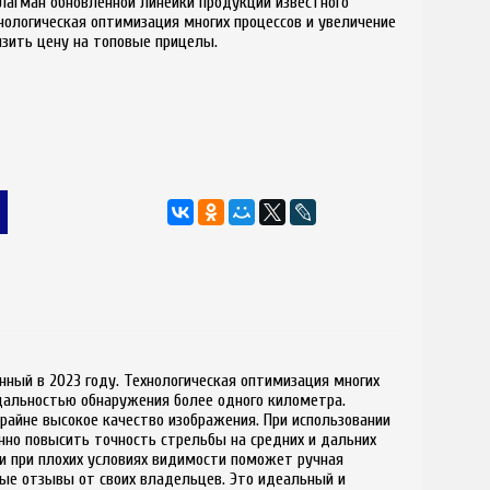
лагман обновленной линейки продукции известного
хнологическая оптимизация многих процессов и увеличение
изить цену на топовые прицелы.
нный в 2023 году. Технологическая оптимизация многих
 дальностью обнаружения более одного километра.
айне высокое качество изображения. При использовании
нно повысить точность стрельбы на средних и дальних
и при плохих условиях видимости поможет ручная
ные отзывы от своих владельцев. Это идеальный и