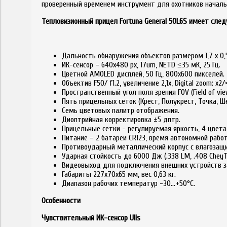
проверенный временем инструмент для охотников началь
Тепловизионный прицел Fortuna General 50L6S имеет сле
Дальность обнаружения объектов размером 1,7 х 0,
ИК-сенсор – 640х480 px, 17um, NETD ≤35 мК, 25 Гц.
Цветной AMOLED дисплей, 50 Гц, 800x600 пикселей.
Объектив F50/ f1.2, увеличение 2,1х, Digital zoom: х2/
Пространственный угол поля зрения FOV (Field of view)
Пять прицельных сеток (Крест, Полукрест, Точка, Ш
Семь цветовых палитр отображения.
Диоптрийная корректировка ±5 дптр.
Прицельные сетки - регулируемая яркость, 4 цвета
Питание – 2 батареи CR123, время автономной работ
Противоударный металлический корпус с влагозащи
Ударная стойкость до 6000 Дж (.338 LM, .408 CheyT
Видеовыход для подключения внешних устройств з
Габариты 227x70x65 мм, вес 0,63 кг.
Диапазон рабочих температур -30…+50°С.
Особенности
Чувствительный ИК-сенсор Ulis