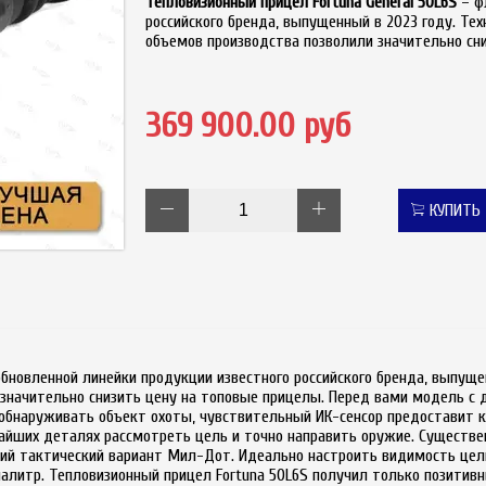
Тепловизионный прицел Fortuna General 50L6S
– ф
российского бренда, выпущенный в 2023 году. Те
объемов производства позволили значительно сн
369 900.00 руб
КУПИТЬ
бновленной линейки продукции известного российского бренда, выпуще
 значительно снизить цену на топовые прицелы. Перед вами модель с
бнаруживать объект охоты, чувствительный ИК-сенсор предоставит кр
айших деталях рассмотреть цель и точно направить оружие. Существе
ий тактический вариант Мил-Дот. Идеально настроить видимость цел
алитр. Тепловизионный прицел Fortuna 50L6S получил только позитив