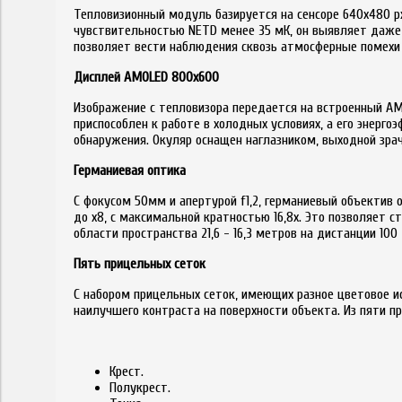
Тепловизионный модуль базируется на сенсоре 640х480 px
чувствительностью NETD менее 35 мК, он выявляет даже
позволяет вести наблюдения сквозь атмосферные помехи 
Дисплей AMOLED 800х600
Изображение с тепловизора передается на встроенный AM
приспособлен к работе в холодных условиях, а его энерг
обнаружения. Окуляр оснащен наглазником, выходной зрач
Германиевая оптика
С фокусом 50мм и апертурой f1,2, германиевый объектив 
до х8, с максимальной кратностью 16,8х. Это позволяет с
области пространства 21,6 - 16,3 метров на дистанции 1
Пять прицельных сеток
С набором прицельных сеток, имеющих разное цветовое и
наилучшего контраста на поверхности объекта. Из пяти
Крест.
Полукрест.