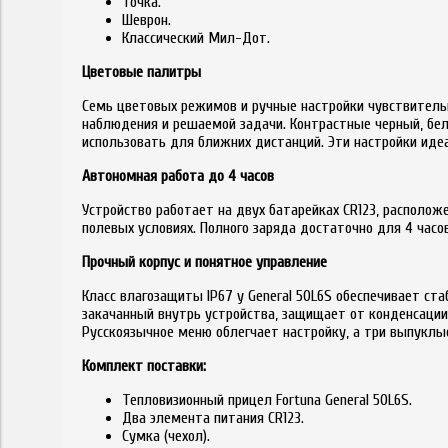
Точка.
Шеврон.
Классический Мил-Дот.
Цветовые палитры
Семь цветовых режимов и ручные настройки чувствительн
наблюдения и решаемой задачи. Контрастные черный, бел
использовать для ближних дистанций. Эти настройки ид
Автономная работа до 4 часов
Устройство работает на двух батарейках CR123, располо
полевых условиях. Полного заряда достаточно для 4 часо
Прочный корпус и понятное управление
Класс влагозащиты IP67 у General 50L6S обеспечивает ст
закачанный внутрь устройства, защищает от конденсации
Русскоязычное меню облегчает настройку, а три выпуклы
Комплект поставки:
Тепловизионный прицел Fortuna General 50L6S.
Два элемента питания CR123.
Сумка (чехол).