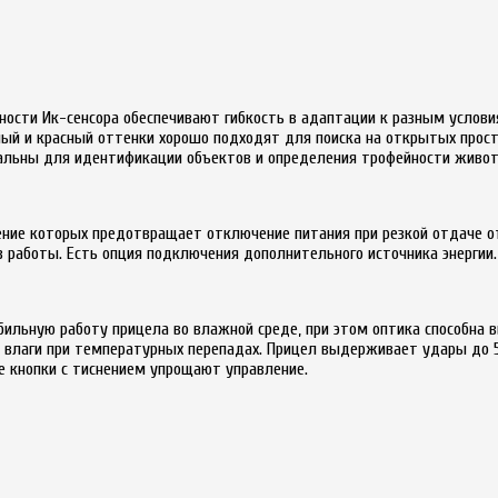
ости Ик-сенсора обеспечивают гибкость в адаптации к разным услови
ый и красный оттенки хорошо подходят для поиска на открытых просто
еальны для идентификации объектов и определения трофейности живот
жение которых предотвращает отключение питания при резкой отдаче 
в работы. Есть опция подключения дополнительного источника энергии.
абильную работу прицела во влажной среде, при этом оптика способна 
 влаги при температурных перепадах. Прицел выдерживает удары до 5
е кнопки с тиснением упрощают управление.