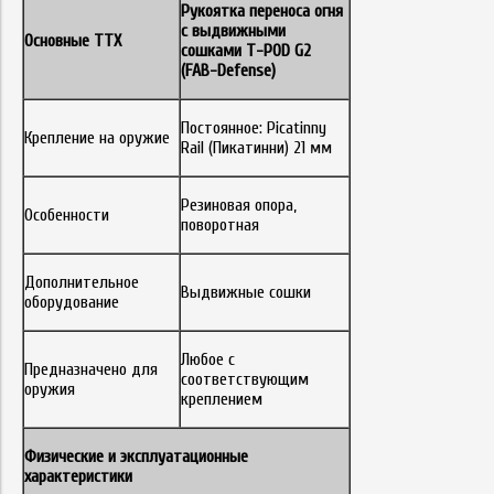
Рукоятка переноса огня
с выдвижными
Основные ТТХ
сошками T-POD G2
(
FAB
-
Defense
)
Постоянное: Picatinny
Крепление на оружие
Rail (Пикатинни) 21 мм
Резиновая опора,
Особенности
поворотная
Дополнительное
Выдвижные сошки
оборудование
Любое с
Предназначено для
соответствующим
оружия
креплением
Физические и эксплуатационные
характеристики