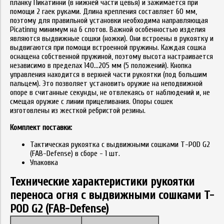
планку Пикатинни (в нижней части цевья) и зажимается при
помощи 2 гаек руками. Длина крепления составляет 60 мм,
поэтому для правильной установки необходима направляющая
Picatinny минимум на 6 слотов. Важной особенностью изделия
являются выдвижные сошки (ножки). Они встроены в рукоятку и
выдвигаются при помощи встроенной пружины. Каждая сошка
оснащена собственной пружиной, поэтому высота настраивается
независимо в пределах 140…205 мм (5 положений). Кнопка
управления находится в верхней части рукоятки (под большим
пальцем). Это позволяет установить оружие на неподвижной
опоре в считанные секунды, не отвлекаясь от наблюдений и, не
смещая оружие с линии прицеливания. Опоры сошек
изготовлены из жесткой ребристой резины.
Комплект поставки:
Тактическая рукоятка с выдвижными сошками T-POD G2
(FAB-Defense) в сборе - 1 шт.
Упаковка
Технические характеристики рукоятки
переноса огня с выдвижными сошками T-
POD G2 (FAB-Defense)