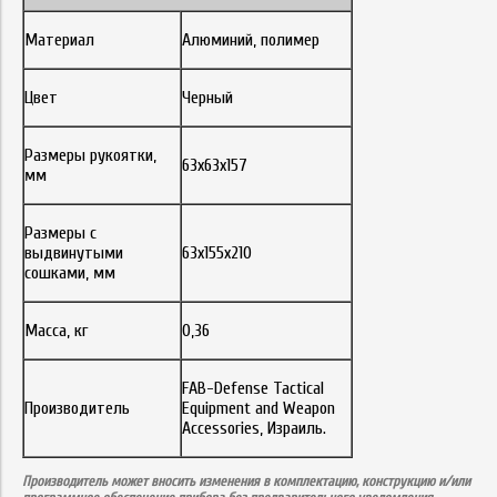
Материал
Алюминий, полимер
Цвет
Черный
Размеры рукоятки,
63х63х157
мм
Размеры с
выдвинутыми
63х155х210
сошками, мм
Масса, кг
0,36
FAB-Defense Tactical
Производитель
Equipment and Weapon
Accessories, Израиль.
Производитель может вносить изменения в комплектацию, конструкцию и/или