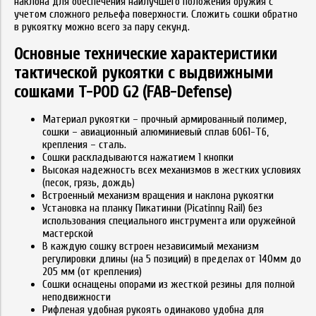
наклона для обеспечения наилучшего положения оружия с
учетом сложного рельефа поверхности. Сложить сошки обратно
в рукоятку можно всего за пару секунд.
Основные технические характеристики
тактической рукоятки с выдвижными
сошками T-POD G2 (FAB-Defense)
Материал рукоятки – прочный армированный полимер,
сошки – авиационный алюминиевый сплав 6061-T6,
крепления – сталь.
Сошки раскладываются нажатием 1 кнопки
Высокая надежность всех механизмов в жестких условиях
(песок, грязь, дождь)
Встроенный механизм вращения и наклона рукоятки
Установка на планку Пикатинни (Picatinny Rail) без
использования специального инструмента или оружейной
мастерской
В каждую сошку встроен независимый механизм
регулировки длины (на 5 позиций) в пределах от 140мм до
205 мм (от крепления)
Сошки оснащены опорами из жесткой резины для полной
неподвижности
Рифленая удобная рукоять одинаково удобна для