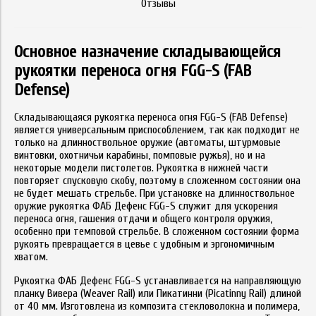
Отзывы
Основное назначение складывающейся
рукоятки переноса огня FGG-S (FAB
Defense)
Складывающаяся рукоятка переноса огня FGG-S (FAB Defense)
является универсальным приспособлением, так как подходит не
только на длинноствольное оружие (автоматы, штурмовые
винтовки, охотничьи карабины, помповые ружья), но и на
некоторые модели пистолетов. Рукоятка в нижней части
повторяет спусковую скобу, поэтому в сложенном состоянии она
не будет мешать стрельбе. При установке на длинноствольное
оружие рукоятка ФАБ Дефенс FGG-S служит для ускорения
переноса огня, гашения отдачи и общего контроля оружия,
особенно при темповой стрельбе. В сложенном состоянии форма
рукоять превращается в цевье с удобным и эргономичным
хватом.
Рукоятка ФАБ Дефенс FGG-S устанавливается на направляющую
планку Вивера (Weaver Rail) или Пикатинни (Picatinny Rail) длиной
от 40 мм. Изготовлена из композита стекловолокна и полимера,