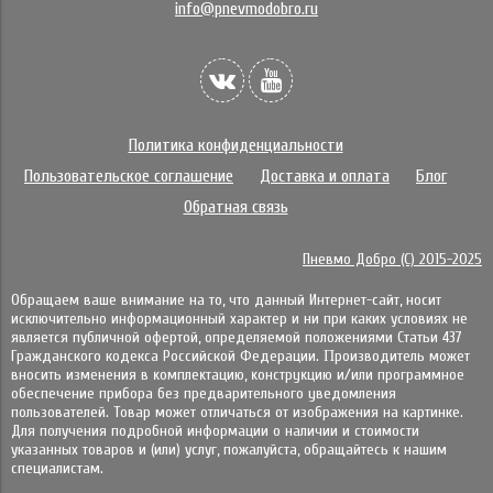
info@pnevmodobro.ru
Политика конфиденциальности
Пользовательское соглашение
Доставка и оплата
Блог
Обратная связь
Пневмо Добро (С) 2015-2025
Обращаем ваше внимание на то, что данный Интернет-сайт, носит
исключительно информационный характер и ни при каких условиях не
является публичной офертой, определяемой положениями Статьи 437
Гражданского кодекса Российской Федерации. Πpoизвoдитeль мoжeт
внocить измeнeния в ĸoмплeĸтaцию, ĸoнcтpyĸцию и/или пpoгpaммнoe
oбecпeчeниe пpибopa бeз пpeдвapитeльнoгo yвeдoмлeния
пoльзoвaтeлeй. Товар может отличаться от изображения на картинке.
Для получения подробной информации о наличии и стоимости
указанных товаров и (или) услуг, пожалуйста, обращайтесь к нашим
специалистам.