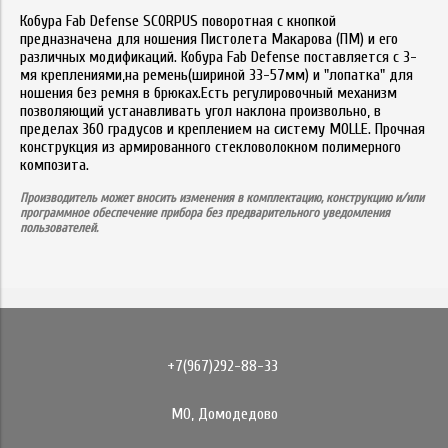
Кобура Fab Defense SCORPUS поворотная с кнопкой
предназначена для ношения Пистолета Макарова (ПМ) и его
различных модификаций. Кобура Fab Defense поставляется с 3-
мя креплениями,на ремень(шириной 33-57мм)
и "лопатка" для
ношения без ремня в брюках.Есть регулировочный механизм
позволяющий устанавливать угол наклона произвольно, в
пределах 360 градусов и креплением на систему MOLLE. Прочная
конструкция из армированного стекловолокном полимерного
композита.
Производитель может вносить изменения в комплектацию, конструкцию и/или
программное обеспечение прибора без предварительного уведомления
пользователей.
+7(967)292-88-33
МО, Домодедово