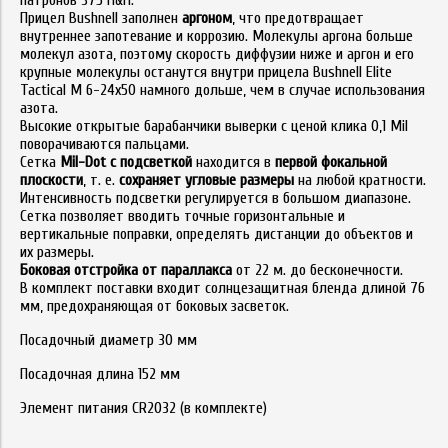
патронов 375 H&H.
Прицел Bushnell заполнен
аргоном
, что предотвращает
внутреннее запотевание и коррозию. Молекулы аргона больше
молекул азота, поэтому скорость диффузии ниже и аргон и его
крупные молекулы останутся внутри прицела Bushnell Elite
Tactical M 6-24x50 намного дольше, чем в случае использования
азота.
Высокие открытые барабанчики выверки с ценой клика 0,1 Mil
поворачиваются пальцами.
Сетка
Mil-Dot с подсветкой
находится в
первой фокальной
плоскости
, т. е.
сохраняет угловые размеры
на любой кратности.
Интенсивность подсветки регулируется в большом диапазоне.
Сетка позволяет вводить точные горизонтальные и
вертикальные поправки, определять дистанции до объектов и
их размеры.
Боковая отстройка от параллакса
от 22 м. до бесконечности.
В комплект поставки входит солнцезащитная бленда длиной 76
мм, предохраняющая от боковых засветок.
Посадочный диаметр 30 мм
Посадочная длина 152 мм
Элемент питания CR2032 (в комплекте)