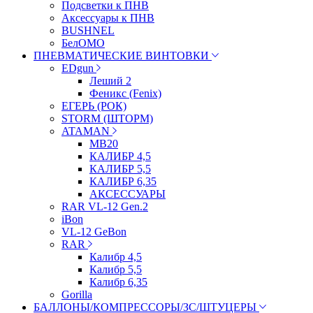
Подсветки к ПНВ
Аксессуары к ПНВ
BUSHNEL
БелОМО
ПНЕВМАТИЧЕСКИЕ ВИНТОВКИ
EDgun
Леший 2
Феникс (Fenix)
ЕГЕРЬ (РОК)
STORM (ШТОРМ)
ATAMAN
МВ20
КАЛИБР 4,5
КАЛИБР 5,5
КАЛИБР 6,35
АКСЕССУАРЫ
RAR VL-12 Gen.2
iBon
VL-12 GeBon
RAR
Калибр 4,5
Калибр 5,5
Калибр 6,35
Gorilla
БАЛЛОНЫ/КОМПРЕССОРЫ/ЗС/ШТУЦЕРЫ