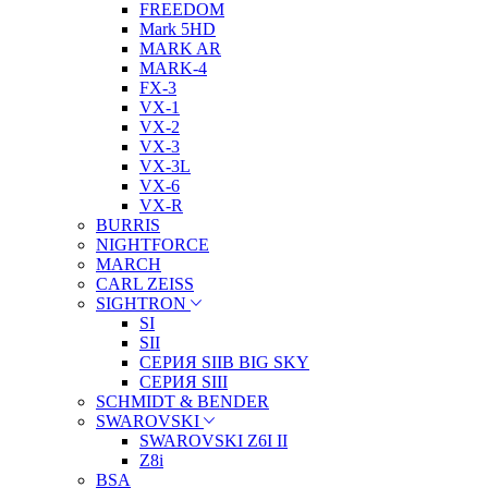
FREEDOM
Mark 5HD
MARK AR
MARK-4
FX-3
VX-1
VX-2
VX-3
VX-3L
VX-6
VX-R
BURRIS
NIGHTFORCE
MARCH
CARL ZEISS
SIGHTRON
SI
SII
СЕРИЯ SIIB BIG SKY
СЕРИЯ SIII
SCHMIDT & BENDER
SWAROVSKI
SWAROVSKI Z6I II
Z8i
BSA