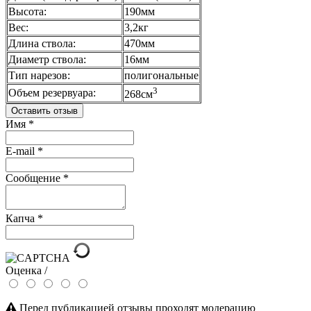
Высота:
190мм
Вес:
3,2кг
Длина ствола:
470мм
Диаметр ствола:
16мм
Тип нарезов:
полигональные
3
Объем резервуара:
268см
Оставить отзыв
Имя
*
E-mail
*
Сообщение
*
Капча
*
Оценка /
Перед публикацией отзывы проходят модерацию