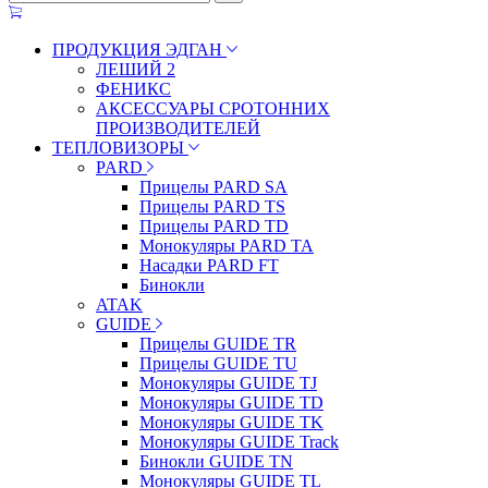
ПРОДУКЦИЯ ЭДГАН
ЛЕШИЙ 2
ФЕНИКС
АКСЕССУАРЫ СРОТОННИХ
ПРОИЗВОДИТЕЛЕЙ
ТЕПЛОВИЗОРЫ
PARD
Прицелы PARD SA
Прицелы PARD TS
Прицелы PARD TD
Монокуляры PARD TA
Насадки PARD FT
Бинокли
ATAK
GUIDE
Прицелы GUIDE TR
Прицелы GUIDE TU
Монокуляры GUIDE TJ
Монокуляры GUIDE TD
Монокуляры GUIDE TK
Монокуляры GUIDE Track
Бинокли GUIDE TN
Монокуляры GUIDE TL