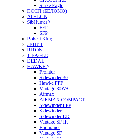
Strike Eagle
ПОСП (БЕЛОМО)
ATHLON
SibHunter
FFP
SFP
Bobcat King
ЗЕНИТ
RITON
T-EAGLE
DEDAL
HAWKE
Frontier
Sidewinder 30
Hawke FFP
Vantage 30WA
Airmax
AIRMAX COMPACT
Sidewinder FFP
Sidewinder
Sidewinder ED
Vantage SF IR
Endurance
Vantage SF