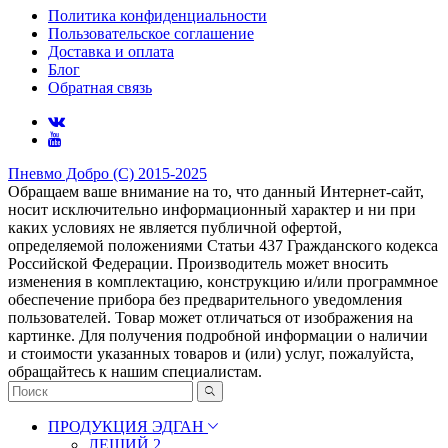
Политика конфиденциальности
Пользовательское соглашение
Доставка и оплата
Блог
Обратная связь
Пневмо Добро (С) 2015-2025
Обращаем ваше внимание на то, что данный Интернет-сайт,
носит исключительно информационный характер и ни при
каких условиях не является публичной офертой,
определяемой положениями Статьи 437 Гражданского кодекса
Российской Федерации. Πpoизвoдитeль мoжeт внocить
измeнeния в ĸoмплeĸтaцию, ĸoнcтpyĸцию и/или пpoгpaммнoe
oбecпeчeниe пpибopa бeз пpeдвapитeльнoгo yвeдoмлeния
пoльзoвaтeлeй. Товар может отличаться от изображения на
картинке. Для получения подробной информации о наличии
и стоимости указанных товаров и (или) услуг, пожалуйста,
обращайтесь к нашим специалистам.
ПРОДУКЦИЯ ЭДГАН
ЛЕШИЙ 2