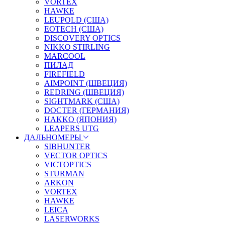
VORTEX
HAWKE
LEUPOLD (США)
EOTECH (США)
DISCOVERY OPTICS
NIKKO STIRLING
MARCOOL
ПИЛАД
FIREFIELD
AIMPOINT (ШВЕЦИЯ)
REDRING (ШВЕЦИЯ)
SIGHTMARK (США)
DOCTER (ГЕРМАНИЯ)
HAKKO (ЯПОНИЯ)
LEAPERS UTG
ДАЛЬНОМЕРЫ
SIBHUNTER
VECTOR OPTICS
VICTOPTICS
STURMAN
ARKON
VORTEX
HAWKE
LEICA
LASERWORKS