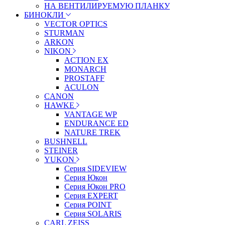
НА ВЕНТИЛИРУЕМУЮ ПЛАНКУ
БИНОКЛИ
VECTOR OPTICS
STURMAN
ARKON
NIKON
ACTION EX
MONARCH
PROSTAFF
ACULON
CANON
HAWKE
VANTAGE WP
ENDURANCE ED
NATURE TREK
BUSHNELL
STEINER
YUKON
Серия SIDEVIEW
Серия Юкон
Серия Юкон PRO
Серия EXPERT
Серия POINT
Серия SOLARIS
CARL ZEISS