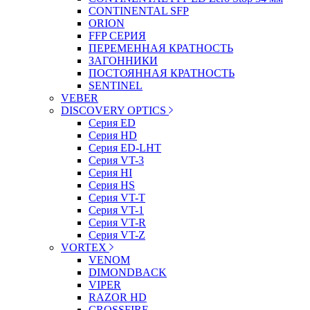
CONTINENTAL SFP
ORION
FFP СЕРИЯ
ПЕРЕМЕННАЯ КРАТНОСТЬ
ЗАГОННИКИ
ПОСТОЯННАЯ КРАТНОСТЬ
SENTINEL
VEBER
DISCOVERY OPTICS
Серия ED
Серия HD
Серия ED-LHT
Серия VT-3
Серия HI
Серия HS
Серия VT-T
Серия VT-1
Серия VT-R
Серия VT-Z
VORTEX
VENOM
DIMONDBACK
VIPER
RAZOR HD
CROSSFIRE