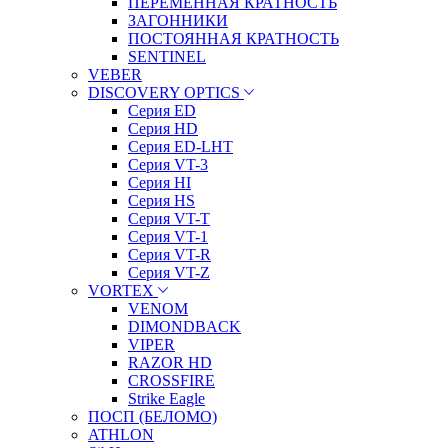
ПЕРЕМЕННАЯ КРАТНОСТЬ
ЗАГОННИКИ
ПОСТОЯННАЯ КРАТНОСТЬ
SENTINEL
VEBER
DISCOVERY OPTICS
Серия ED
Серия HD
Серия ED-LHT
Серия VT-3
Серия HI
Серия HS
Серия VT-T
Серия VT-1
Серия VT-R
Серия VT-Z
VORTEX
VENOM
DIMONDBACK
VIPER
RAZOR HD
CROSSFIRE
Strike Eagle
ПОСП (БЕЛОМО)
ATHLON