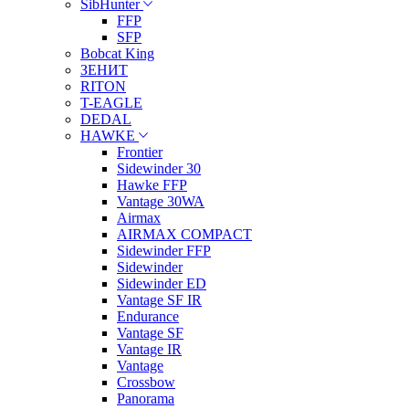
SibHunter
FFP
SFP
Bobcat King
ЗЕНИТ
RITON
T-EAGLE
DEDAL
HAWKE
Frontier
Sidewinder 30
Hawke FFP
Vantage 30WA
Airmax
AIRMAX COMPACT
Sidewinder FFP
Sidewinder
Sidewinder ED
Vantage SF IR
Endurance
Vantage SF
Vantage IR
Vantage
Crossbow
Panorama