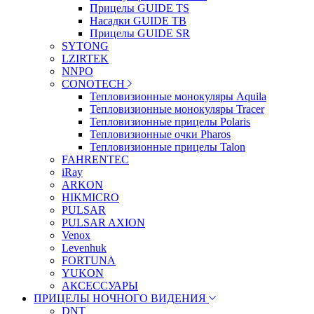
Прицелы GUIDE TS
Насадки GUIDE TB
Прицелы GUIDE SR
SYTONG
LZIRTEK
NNPO
CONOTECH
Тепловизионные монокуляры Aquila
Тепловизионные монокуляры Tracer
Тепловизионные прицелы Polaris
Тепловизионные очки Pharos
Тепловизионные прицелы Talon
FAHRENTEC
iRay
ARKON
HIKMICRO
PULSAR
PULSAR AXION
Venox
Levenhuk
FORTUNA
YUKON
АКСЕССУАРЫ
ПРИЦЕЛЫ НОЧНОГО ВИДЕНИЯ
DNT