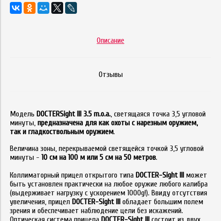
Описание
Отзывы
Модель
DOCTERSight III 3.5 m.o.a.
, светящаяся точка 3,5 угловой
минуты,
предназначена для как охоты с нарезным оружием,
так и гладкоствольным оружием
.
Величина зоны, перекрываемой светящейся точкой 3,5 угловой
минуты -
10 см на 100 м или 5 см на 50 метров
.
Коллиматорный прицел открытого типа
DOCTER-Sight
III
может
быть установлен практически на любое оружие любого калибра
(выдерживает нагрузку с ускорением 1000g!). Ввиду отсутствия
увеличения, прицел
DOCTER-Sight
III
обладает большим полем
зрения и обеспечивает наблюдение цели без искажений.
Оптическая система прицела
DOCTER-Sight
III
состоит из двух