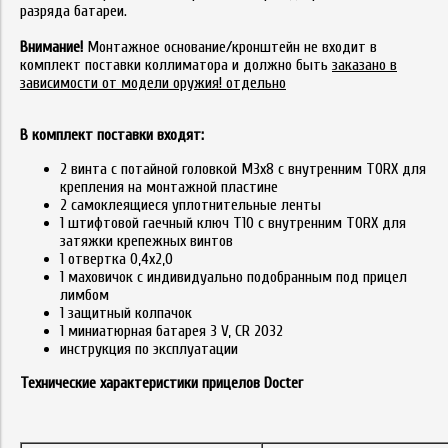
разряда батареи.
Внимание!
Монтажное основание/кронштейн не входит в
комплект поставки коллиматора и должно быть
заказано в
зависимости от модели оружия!
отдельно
В комплект поставки входят:
2 винта с потайной головкой M3x8 с внутренним TORX для
крепления на монтажной пластине
2 самоклеящиеся уплотнительные ленты
1 штифтовой гаечный ключ T10 с внутренним TORX для
затяжки крепежных винтов
1 отвертка 0,4x2,0
1 маховичок с индивидуально подобранным под прицел
лимбом
1 защитный колпачок
1 миниатюрная батарея 3 V, CR 2032
инструкция по эксплуатации
Технические характеристики прицелов Docter