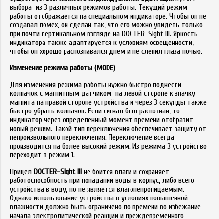
выбора из 3 различных режимов работы. Текущий режим
работы отображается на специальном индикаторе. Чтобы он не
создавал помех, он сделан так, что его можно увидеть только
при почти вертикальном взгляде на DOCTER-Sight III. Яркость
индикатора также адаптируется к условиям освещенности,
чтобы он хорошо распознавался днем и не слепил глаза ночью.
Изменение режима работы (MODE)
Для изменения режима работы нужно быстро поднести
колпачок с магнитным датчиком на левой стороне к значку
магнита на правой стороне устройства и через 3 секунды также
быстро убрать колпачок. Если сигнал был распознан, то
индикатор
через определенный момент времени
отобразит
новый режим. Такой тип переключения обеспечивает защиту от
непроизвольного переключения. Переключение всегда
производится на более высокий режим. Из режима 3 устройство
переходит в режим 1.
Прицел
DOCTER-Sight
III
не боится влаги и сохраняет
работоспособность при попадании воды в корпус, либо всего
устройства в воду, но не является влагонепроницаемым.
Однако использование устройства в условиях повышенной
влажности должно быть ограничено по времени во избежание
начала электролитической реакции и преждевременного