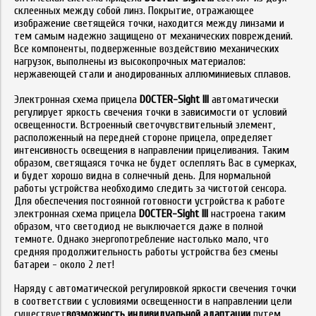
склеенных между собой линз. Покрытие, отражающее
изображение светящейся точки, находится между линзами и
тем самым надежно защищено от механических повреждений.
Все компоненты, подверженные воздействию механических
нагрузок, выполнены из высокопрочных материалов:
нержавеющей стали и анодированных аллюминиевых сплавов.
Электронная схема прицела
DOCTER-Sight
III
автоматически
регулирует яркость свечения точки в зависимости от условий
освещенности. Встроенный светочувствительный элемент,
расположенный на передней стороне прицела, определяет
интенсивность освещения в направлении прицеливания. Таким
образом, светящаяся точка не будет ослеплять Вас в сумерках,
и будет хорошо видна в солнечный день. Для нормальной
работы устройства необходимо следить за чистотой сенсора.
Для обеспечения постоянной готовности устройства к работе
электронная схема прицела
DOCTER-Sight
III
настроена таким
образом, что светодиод не выключается даже в полной
темноте. Однако энергопотребление настолько мало, что
средняя продолжительность работы устройства без смены
батареи - около 2 лет!
Наряду с автоматической регулировкой яркости свечения точки
в соответствии с условиями освещенности в направлении цели
существует
возможность индивидуальной адаптации
путем