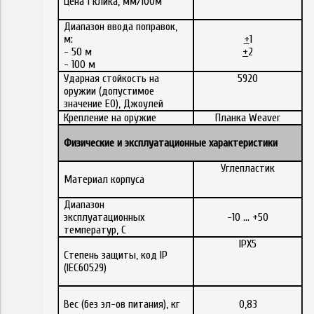
Цена 1 клика, мм/100м
Диапазон ввода поправок,
м:
+
1
- 50 м
+
2
- 100 м
Ударная стойкость на
5920
оружии (допустимое
значение E0), Джоулей
Крепление на оружие
Планка Weaver
Физические
и
эксплуатационные
характеристики
Углепластик
Материал корпуса
Диапазон
эксплуатационных
-10 … +50
температур, С
IPX5
Степень защиты, код IP
(IEC60529)
Вес (без эл-ов питания), кг
0,83