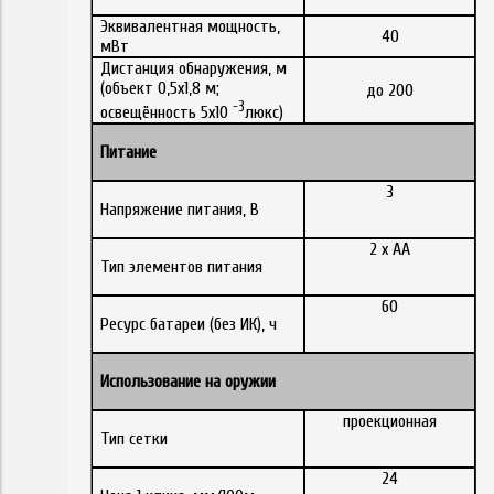
Эквивалентная мощность,
40
мВт
Дистанция обнаружения, м
(объект 0,5х1,8 м;
до 200
-3
освещённость 5х10
люкс)
Питание
3
Напряжение питания, В
2 x AA
Тип элементов питания
60
Ресурс батареи (без ИК), ч
Использование на оружии
проекционная
Тип сетки
24