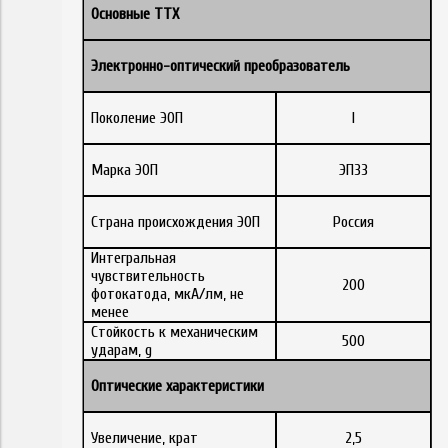
Основные ТТХ
Электронно-оптический преобразователь
Поколение ЭОП
I
Марка ЭОП
ЭП33
Страна происхождения ЭОП
Россия
Интегральная
чувствительность
200
фотокатода, мкА/лм, не
менее
Стойкость к механическим
500
ударам, g
Оптические характеристики
Увеличение, крат
2,5