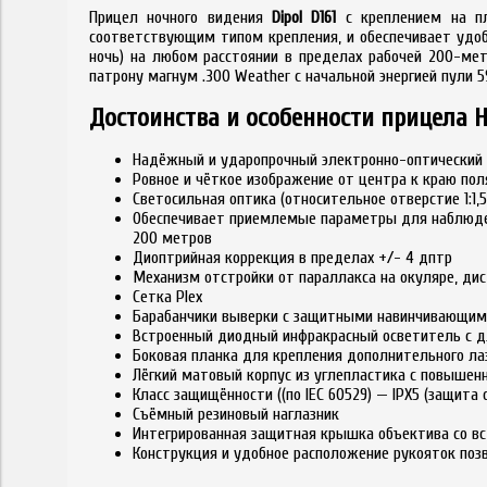
Прицел ночного видения
Dipol D161
с креплением на пл
соответствующим типом крепления, и обеспечивает удобн
ночь) на любом расстоянии в пределах рабочей 200-мет
патрону магнум .300 Weather с начальной энергией пули 
Достоинства и особенности прицела НВ
Надёжный и ударопрочный электронно-оптический 
Ровное и чёткое изображение от центра к краю пол
Светосильная оптика (относительное отверстие 1:1,5)
Обеспечивает приемлемые параметры для наблюден
200 метров
Диоптрийная коррекция в пределах +/- 4 дптр
Механизм отстройки от параллакса на окуляре, дис
Сетка Plex
Барабанчики выверки с защитными навинчивающими
Встроенный диодный инфракрасный осветитель с 
Боковая планка для крепления дополнительного ла
Лёгкий матовый корпус из углепластика с повышен
Класс защищённости ((по IEC 60529) — IPX5 (защита
Съёмный резиновый наглазник
Интегрированная защитная крышка объектива со в
Конструкция и удобное расположение рукояток поз