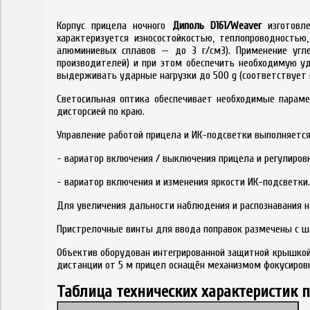
Корпус прицела ночного
Диполь D161/Weaver
изготовле
характеризуется износостойкостью, теплопроводностью
алюминиевых сплавов — до 3 г/см3). Применение угл
производителей) и при этом обеспечить необходимую уд
выдерживать ударные нагрузки до 500 g (соответствует 
Светосильная оптика обеспечивает необходимые параме
дисторсией по краю.
Управление работой прицела и ИК-подсветки выполняется
- вариатор включения / выключения прицела и регулировк
- вариатор включения и изменения яркости ИК-подсветки.
Для увеличения дальности наблюдения и распознавания 
Пристрелочные винты для ввода поправок размечены с ш
Объектив оборудован интегрированной защитной крышкой 
дистанции от 5 м прицел оснащён механизмом фокусиров
Таблица технических характеристик п