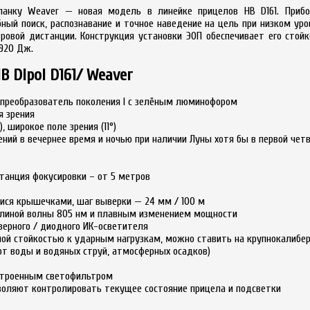
анку Weaver — новая модель в линейке прицелов НВ D161. Прибо
ый поиск, распознавание и точное наведение на цель при низком уро
ровой дистанции. Конструкция установки ЭОП обеспечивает его стой
5920 Дж.
 Dipol D161/ Weaver
преобразователь поколения I с зелёным люминофором
я зрения
, широкое поле зрения (11°)
ий в вечернее время и ночью при наличии Луны хотя бы в первой чет
танция фокусировки – от 5 метров
ся крышечками, шаг выверки — 24 мм / 100 м
длиной волны 805 нм и плавным изменением мощности
зерного / диодного ИК-осветителя
ной стойкостью к ударным нагрузкам, можно ставить на крупнокалибе
 от воды и водяных струй, атмосферных осадков)
строенным светофильтром
воляют контролировать текущее состояние прицела и подсветки