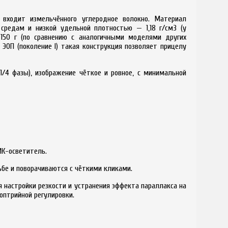
о входит измельчённого углеродное волокно. Материал
 средам и низкой удельной плотностью — 1,18 г/см3 (у
150 г (по сравнению с аналогичными моделями других
ЭОП (поколение I) такая конструкция позволяет прицелу
/4 фазы), изображение чёткое и ровное, с минимальной
ИК-осветитель.
бе и поворачиваются с чёткими кликами.
 настройки резкости и устранения эффекта параллакса на
оптрийной регулировки.