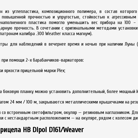
н из углепластика, композиционного полимера, в состав которог
, повышенной прочностью и упругостью, стойкостью к агрессивным
енаполненного пластика помогло уменьшить вес прибора на 100 – 
арную прочность. В сочетании с оригинальными методами установки 
патронам калибра .300 Weather класса магнум).
тры для наблюдений в вечернее время и ночью при наличии Луны (1
 при помощи 2-х барабанчиков-вариаторов:
и яркости прицельной марки Plex;
на боковую планку можно установить дополнительный, более мощный 
агом 24 мм / 100 м, закрываются металлическими крышечками на резь
со встроенным светофильтром, окуляр — резиновым наглазником. Для
ки с нестандартным расположением — на окуляре, рядом с колесом ди
рицела НВ Dipol D161/Weaver