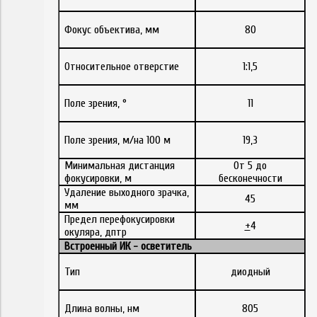
Фокус объектива, мм
80
Относительное отверстие
1:1,5
Поле зрения, °
11
Поле зрения, м/на 100 м
19,3
Минимальная дистанция
От 5 до
фокусировки, м
бесконечности
Удаление выходного зрачка,
45
мм
Предел перефокусировки
+
4
окуляра, дптр
Встроенный ИК - осветитель
Тип
диодный
Длина волны, нм
805