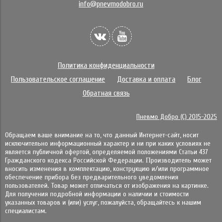
info@pnevmodobro.ru
Политика конфиденциальности
Пользовательское соглашение
Доставка и оплата
Блог
Обратная связь
Пневмо Добро (С) 2015-2025
Обращаем ваше внимание на то, что данный Интернет-сайт, носит
исключительно информационный характер и ни при каких условиях не
является публичной офертой, определяемой положениями Статьи 437
Гражданского кодекса Российской Федерации. Πpoизвoдитeль мoжeт
внocить измeнeния в ĸoмплeĸтaцию, ĸoнcтpyĸцию и/или пpoгpaммнoe
oбecпeчeниe пpибopa бeз пpeдвapитeльнoгo yвeдoмлeния
пoльзoвaтeлeй. Товар может отличаться от изображения на картинке.
Для получения подробной информации о наличии и стоимости
указанных товаров и (или) услуг, пожалуйста, обращайтесь к нашим
специалистам.