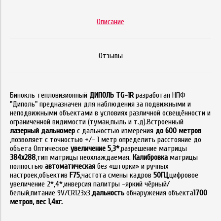
Описание
Отзывы
Бинокль тепловизионный
ДИПОЛЬ TG-1R
разработан НПФ
"Диполь" предназначен для наблюдения за подвижными и
неподвижными объектами в условиях различной освещённости и
ограниченной видимости (туман,пыль и т.д).Встроенный
лазерный дальномер
с дальностью измерения
до 600 метров
,позволяет с точностью +/- 1 метр определить расстояние до
объета
Оптическое
у
величение 5,3*
,разрешение матрицы
384х288
,тип матрицы неохлаждаемая.
Калибровка
матрицы
полностью
автоматическая
без «шторки» и ручных
настроек,объектив
F75,
частота смены кадров
50ГЦ
,цифровое
увеличение 2*,4*,инверсия палитры -яркий чёрный/
белый,питание 9V/CR123x3,
дальность
обнаружения объекта
1700
метров, вес 1,4кг.