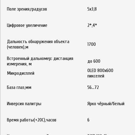
Поле зрения,градусов
5х3,8
Цифровое увеличение
2*,4*
Дальность обнаружения объекта
1700
(человек),м
Встроенный дальномер: дистанция
до 600
измерения, м
OLED 800x600
Микродисплей
пикселей
База глаз,мм
56...72
Инверсия палитры
Ярко чёрный/белый
Время работы(+20С),часов
6