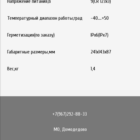
Напряжение питания,В
9(СR 123x3)
Температурный диапазон работы,град
-40....+50
Герметизация(по заказу)
IPx6(IPx7)
Габаритные размеры,мм
241x143x87
Вес,кг
1,4
+7(967)292-88-33
МО, Домодедово