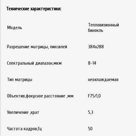
Технические характеристики:
Тепловизионный
Модель
бинокль
Разрешение матрицы, пиксилей
384х288
Спектральный диапазон,мкм
8-14
Тип матрицы
неохлаждаемая
Объектив,фокусное расстояние ,мм
F75/1,0
Увеличение ,крат
5,3
Частота кадров,Гц
50