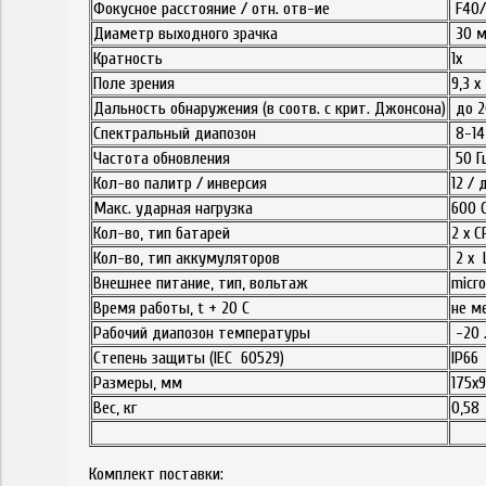
Фокусное расстояние / отн. отв-ие
F40/
Диаметр выходного зрачка
30 
Кратность
1х
Поле зрения
9,3 х
Дальность обнаружения (в соотв. с крит. Джонсона)
до 2
Спектральный диапозон
8-14
Частота обновления
50 Г
Кол-во палитр / инверсия
12 / 
Макс. ударная нагрузка
600 
Кол-во, тип батарей
2 х C
Кол-во, тип аккумуляторов
2 х 
Внешнее питание, тип, вольтаж
micr
Время работы, t + 20 C
не м
Рабочий диапозон температуры
-20 .
Степень защиты (IEC 60529)
IP66
Размеры, мм
175х
Вес, кг
0,58
Комплект поставки: