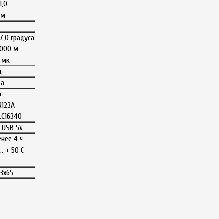
1,0
мм
 7,0 градуса
000 м
 мк
ц
да
G
R123A
LC16340
o USB 5V
енее 4 ч
.. + 50 С
93х65