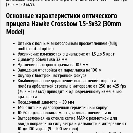
(76,2 – 130 м/с).
Основные характеристики оптического
прицела Hawke Crossbow 1.5-5x32 (30mm
Model)
Оптика с полным многослойным просветлением (fully
multi-coated optics)
Увеличение изменяется в диапазоне от 1,5 до 5 крат
Диаметр объектива 32 мм
Удаление выходного зрачка на 102 мм
Заводская отстройка от параллакса на 100 м
Окуляр с быстрой настройкой фокуса
Комбинированное управление: выставление скорости
полёта арбалетной стрелы в интервале от 250 до 425 fps
(76,2 – 130 м/с) приводит к одновременному изменению
кратности
Посадочный диаметр – 30 мм
Монолитный ударопрочный герметичный корпус
100% водонепроницаемость, газонаполнение – азот
Вытравленная на стекле сетка MAP с разметкой для
ввода поправок на силу ветра и дальность в интервале от
10 до 100 ярдов (9 … 100 метров)