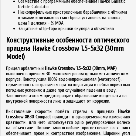
Совместим с программным обеспечением Hawke Ballistic
Reticle Calculator
Низкопрофильные пристрелочные барабанчики с чёткими
кликами и возможностью сброса установок на «ноль»,
цена 1 деления - ½ MOA
Защитные «flip-top» крышки окуляра и объектива
Конструктивные особенности оптического
прицела Hawke Crossbow 1.5-5x32 (30mm
Model)
Прицел арбалетный
Hawke Crossbow 1.5-5x32 (30mm, MAP)
выполнен в прочном 30-миллиметровом цельнометаллическом
корпусе. Конструкция 100% водонепроницаемая (waterproof),
герметичность сохраняется при эксплуатации в неблагоприятных
погодных условиях и даже при случайном падении в воду.
Заполнение азотом предотвращает образование конденсата на
внутренней поверхности линз и защищает от коррозии.
Выставление скорости полёта стрелы в прицелах
Hawke
Crossbow XB30 Compact
приводит к одновременному изменению
кратности, для чего используется одно регулировочное колесо
на объективе. Полное многослойное просветление всех линз
обеспечивает яркое и контрастное изображение. Широкий угол