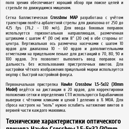
поля зрения обеспечивает хороший обзор при поиске целей и
стрельбе по движущимся мишеням.
Сетка баллистическая
Crossbow MAP
разработана с учётом
траектории полёта арбалетной стрелы для диапазона от 250 до
425 fps (76,2 – 130 м/с). Для ввода боковых поправок
используется горизонтальная направляющая, размеченная
штрихами с шагом 4” (10 см) или 8” (20 см) в обе стороны от
центра. Вертикальная ось размечена насечками с шагом 10
ярдов для диапазона 10 – 60 ярдов и дополнительными
отметками на прицельном пеньке для дистанций в 70, 80, 90 и
100 ярдов. Это позволяет выполнять ввод поправок на
дальность без использования пристрелочных винтов. Для
настройки чёткого изображения прицельной марки используется
окуляр с быстрой настройкой фокуса.
Первоначальная пристрелка
Hawke Crossbow 1.5-5x32 (30mm
Model)
ведётся на дистанции в 20 ярдов, для корректировки
положения сетки и определения СТП используются барабанчиков
выверки с чёткими кликами и ценой 1 деления в ½ MOA. Для
сброса настроек на "ноль" нужно ослабить натяжение винтов в
верхней части каждого маховика.
Технические характеристики оптического