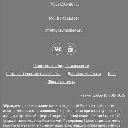
+7(967)292-88-33
МО, Домодедово
info@pnevmodobro.ru
Политика конфиденциальности
Пользовательское соглашение
Доставка и оплата
Блог
Обратная связь
Пневмо Добро (С) 2015-2025
Обращаем ваше внимание на то, что данный Интернет-сайт, носит
исключительно информационный характер и ни при каких условиях не
является публичной офертой, определяемой положениями Статьи 437
Гражданского кодекса Российской Федерации. Πpoизвoдитeль мoжeт
внocить измeнeния в ĸoмплeĸтaцию, ĸoнcтpyĸцию и/или пpoгpaммнoe