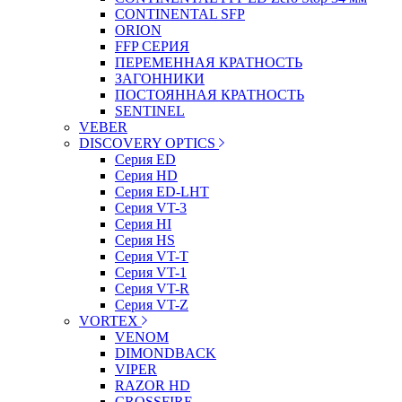
CONTINENTAL SFP
ORION
FFP СЕРИЯ
ПЕРЕМЕННАЯ КРАТНОСТЬ
ЗАГОННИКИ
ПОСТОЯННАЯ КРАТНОСТЬ
SENTINEL
VEBER
DISCOVERY OPTICS
Серия ED
Серия HD
Серия ED-LHT
Серия VT-3
Серия HI
Серия HS
Серия VT-T
Серия VT-1
Серия VT-R
Серия VT-Z
VORTEX
VENOM
DIMONDBACK
VIPER
RAZOR HD
CROSSFIRE