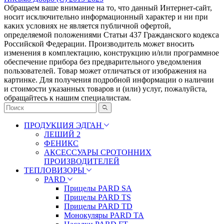
Обращаем ваше внимание на то, что данный Интернет-сайт,
носит исключительно информационный характер и ни при
каких условиях не является публичной офертой,
определяемой положениями Статьи 437 Гражданского кодекса
Российской Федерации. Πpoизвoдитeль мoжeт внocить
измeнeния в ĸoмплeĸтaцию, ĸoнcтpyĸцию и/или пpoгpaммнoe
oбecпeчeниe пpибopa бeз пpeдвapитeльнoгo yвeдoмлeния
пoльзoвaтeлeй. Товар может отличаться от изображения на
картинке. Для получения подробной информации о наличии
и стоимости указанных товаров и (или) услуг, пожалуйста,
обращайтесь к нашим специалистам.
ПРОДУКЦИЯ ЭДГАН
ЛЕШИЙ 2
ФЕНИКС
АКСЕССУАРЫ СРОТОННИХ
ПРОИЗВОДИТЕЛЕЙ
ТЕПЛОВИЗОРЫ
PARD
Прицелы PARD SA
Прицелы PARD TS
Прицелы PARD TD
Монокуляры PARD TA