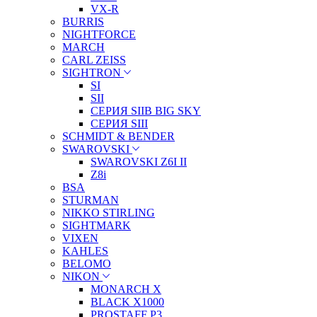
VX-R
BURRIS
NIGHTFORCE
MARCH
CARL ZEISS
SIGHTRON
SI
SII
СЕРИЯ SIIB BIG SKY
СЕРИЯ SIII
SCHMIDT & BENDER
SWAROVSKI
SWAROVSKI Z6I II
Z8i
BSA
STURMAN
NIKKO STIRLING
SIGHTMARK
VIXEN
KAHLES
BELOMO
NIKON
MONARCH X
BLACK X1000
PROSTAFF P3