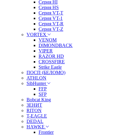
Серия HI
Серия HS
Серия VT-T
Серия VT-1
Серия VT-R
Серия VT-Z
VORTEX
VENOM
DIMONDBACK
VIPER
RAZOR HD
CROSSFIRE
Strike Eagle
ПОСП (БЕЛОМО)
ATHLON
SibHunter
FFP
SFP
Bobcat King
ЗЕНИТ
RITON
T-EAGLE
DEDAL
HAWKE
Frontier