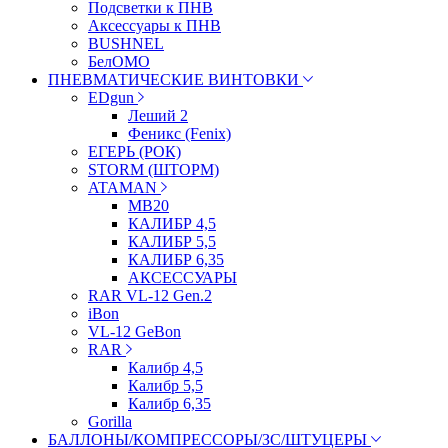
Подсветки к ПНВ
Аксессуары к ПНВ
BUSHNEL
БелОМО
ПНЕВМАТИЧЕСКИЕ ВИНТОВКИ
EDgun
Леший 2
Феникс (Fenix)
ЕГЕРЬ (РОК)
STORM (ШТОРМ)
ATAMAN
МВ20
КАЛИБР 4,5
КАЛИБР 5,5
КАЛИБР 6,35
АКСЕССУАРЫ
RAR VL-12 Gen.2
iBon
VL-12 GeBon
RAR
Калибр 4,5
Калибр 5,5
Калибр 6,35
Gorilla
БАЛЛОНЫ/КОМПРЕССОРЫ/ЗС/ШТУЦЕРЫ