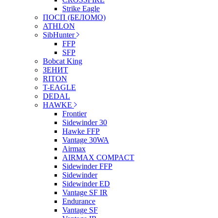
Strike Eagle
ПОСП (БЕЛОМО)
ATHLON
SibHunter
FFP
SFP
Bobcat King
ЗЕНИТ
RITON
T-EAGLE
DEDAL
HAWKE
Frontier
Sidewinder 30
Hawke FFP
Vantage 30WA
Airmax
AIRMAX COMPACT
Sidewinder FFP
Sidewinder
Sidewinder ED
Vantage SF IR
Endurance
Vantage SF