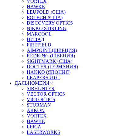
VORTEX
HAWKE
LEUPOLD (США)
EOTECH (США)
DISCOVERY OPTICS
NIKKO STIRLING
MARCOOL
ПИЛАД
FIREFIELD
AIMPOINT (ШВЕЦИЯ)
REDRING (ШВЕЦИЯ)
SIGHTMARK (США)
DOCTER (ГЕРМАНИЯ)
HAKKO (ЯПОНИЯ)
LEAPERS UTG
ДАЛЬНОМЕРЫ
SIBHUNTER
VECTOR OPTICS
VICTOPTICS
STURMAN
ARKON
VORTEX
HAWKE
LEICA
LASERWORKS