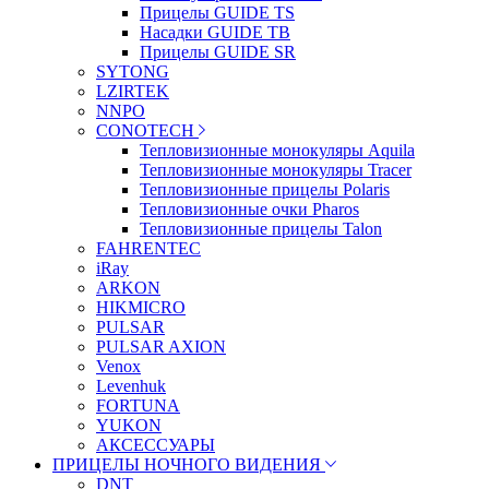
Прицелы GUIDE TS
Насадки GUIDE TB
Прицелы GUIDE SR
SYTONG
LZIRTEK
NNPO
CONOTECH
Тепловизионные монокуляры Aquila
Тепловизионные монокуляры Tracer
Тепловизионные прицелы Polaris
Тепловизионные очки Pharos
Тепловизионные прицелы Talon
FAHRENTEC
iRay
ARKON
HIKMICRO
PULSAR
PULSAR AXION
Venox
Levenhuk
FORTUNA
YUKON
АКСЕССУАРЫ
ПРИЦЕЛЫ НОЧНОГО ВИДЕНИЯ
DNT