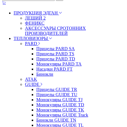
ПРОДУКЦИЯ ЭДГАН
ЛЕШИЙ 2
ФЕНИКС
АКСЕССУАРЫ СРОТОННИХ
ПРОИЗВОДИТЕЛЕЙ
ТЕПЛОВИЗОРЫ
PARD
Прицелы PARD SA
Прицелы PARD TS
Прицелы PARD TD
Монокуляры PARD TA
Насадки PARD FT
Бинокли
ATAK
GUIDE
Прицелы GUIDE TR
Прицелы GUIDE TU
Монокуляры GUIDE TJ
Монокуляры GUIDE TD
Монокуляры GUIDE TK
Монокуляры GUIDE Track
Бинокли GUIDE TN
Монокуляры GUIDE TL