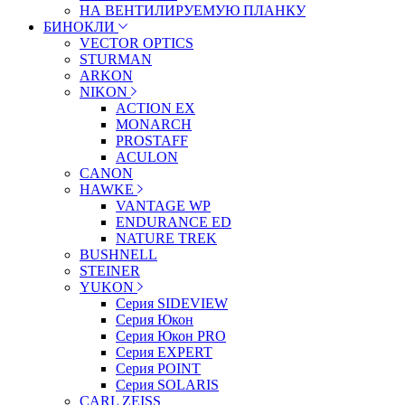
НА ВЕНТИЛИРУЕМУЮ ПЛАНКУ
БИНОКЛИ
VECTOR OPTICS
STURMAN
ARKON
NIKON
ACTION EX
MONARCH
PROSTAFF
ACULON
CANON
HAWKE
VANTAGE WP
ENDURANCE ED
NATURE TREK
BUSHNELL
STEINER
YUKON
Серия SIDEVIEW
Серия Юкон
Серия Юкон PRO
Серия EXPERT
Серия POINT
Серия SOLARIS
CARL ZEISS