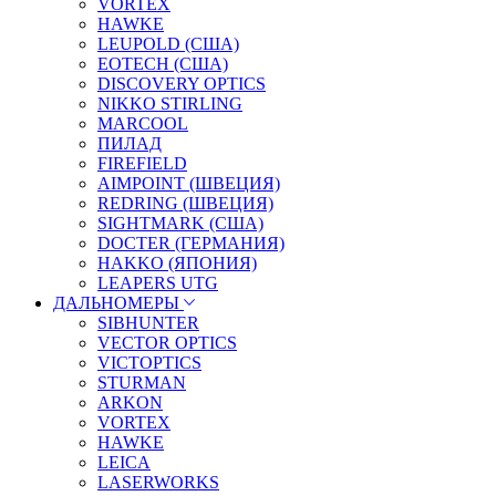
VORTEX
HAWKE
LEUPOLD (США)
EOTECH (США)
DISCOVERY OPTICS
NIKKO STIRLING
MARCOOL
ПИЛАД
FIREFIELD
AIMPOINT (ШВЕЦИЯ)
REDRING (ШВЕЦИЯ)
SIGHTMARK (США)
DOCTER (ГЕРМАНИЯ)
HAKKO (ЯПОНИЯ)
LEAPERS UTG
ДАЛЬНОМЕРЫ
SIBHUNTER
VECTOR OPTICS
VICTOPTICS
STURMAN
ARKON
VORTEX
HAWKE
LEICA
LASERWORKS