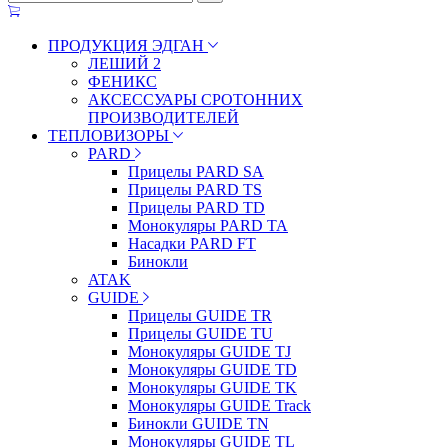
ПРОДУКЦИЯ ЭДГАН
ЛЕШИЙ 2
ФЕНИКС
АКСЕССУАРЫ СРОТОННИХ
ПРОИЗВОДИТЕЛЕЙ
ТЕПЛОВИЗОРЫ
PARD
Прицелы PARD SA
Прицелы PARD TS
Прицелы PARD TD
Монокуляры PARD TA
Насадки PARD FT
Бинокли
ATAK
GUIDE
Прицелы GUIDE TR
Прицелы GUIDE TU
Монокуляры GUIDE TJ
Монокуляры GUIDE TD
Монокуляры GUIDE TK
Монокуляры GUIDE Track
Бинокли GUIDE TN
Монокуляры GUIDE TL