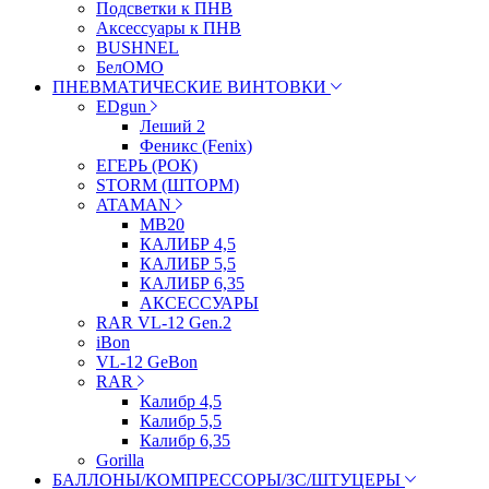
Подсветки к ПНВ
Аксессуары к ПНВ
BUSHNEL
БелОМО
ПНЕВМАТИЧЕСКИЕ ВИНТОВКИ
EDgun
Леший 2
Феникс (Fenix)
ЕГЕРЬ (РОК)
STORM (ШТОРМ)
ATAMAN
МВ20
КАЛИБР 4,5
КАЛИБР 5,5
КАЛИБР 6,35
АКСЕССУАРЫ
RAR VL-12 Gen.2
iBon
VL-12 GeBon
RAR
Калибр 4,5
Калибр 5,5
Калибр 6,35
Gorilla
БАЛЛОНЫ/КОМПРЕССОРЫ/ЗС/ШТУЦЕРЫ