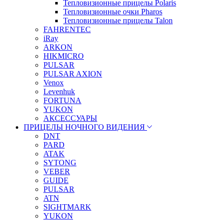
Тепловизионные прицелы Polaris
Тепловизионные очки Pharos
Тепловизионные прицелы Talon
FAHRENTEC
iRay
ARKON
HIKMICRO
PULSAR
PULSAR AXION
Venox
Levenhuk
FORTUNA
YUKON
АКСЕССУАРЫ
ПРИЦЕЛЫ НОЧНОГО ВИДЕНИЯ
DNT
PARD
ATAK
SYTONG
VEBER
GUIDE
PULSAR
ATN
SIGHTMARK
YUKON