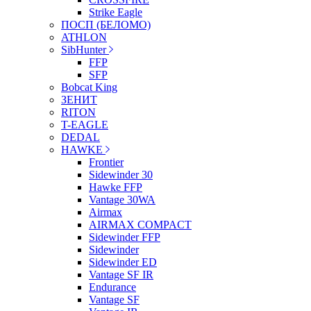
Strike Eagle
ПОСП (БЕЛОМО)
ATHLON
SibHunter
FFP
SFP
Bobcat King
ЗЕНИТ
RITON
T-EAGLE
DEDAL
HAWKE
Frontier
Sidewinder 30
Hawke FFP
Vantage 30WA
Airmax
AIRMAX COMPACT
Sidewinder FFP
Sidewinder
Sidewinder ED
Vantage SF IR
Endurance
Vantage SF