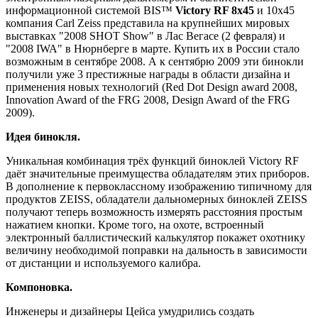
информационной системой BIS™
Victory RF 8x45
и 10х45
компания Carl Zeiss представила на крупнейших мировых
выставках "2008 SHOT Show" в Лас Вегасе (2 февраля) и
"2008 IWA" в Нюрнберге в марте. Купить их в России стало
возможным в сентябре 2008. А к сентябрю 2009 эти бинокли
получили уже 3 престижные награды в области дизайна и
применения новых технологий (Red Dot Design award 2008,
Innovation Award of the FRG 2008, Design Award of the FRG
2009).
Идея бинокля.
Уникальная комбинация трёх функций биноклей Victory RF
даёт значительные преимущества обладателям этих приборов.
В дополнение к первоклассному изображению типичному для
продуктов ZEISS, обладатели дальномерных биноклей ZEISS
получают теперь возможность измерять расстояния простым
нажатием кнопки. Кроме того, на охоте, встроенный
электронный баллистический калькулятор покажет охотнику
величину необходимой поправки на дальность в зависимости
от дистанции и используемого калибра.
Компоновка.
Инженеры и дизайнеры Цейса умудрились создать