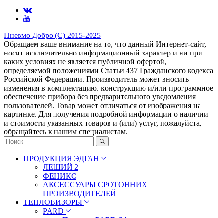
Пневмо Добро (С) 2015-2025
Обращаем ваше внимание на то, что данный Интернет-сайт,
носит исключительно информационный характер и ни при
каких условиях не является публичной офертой,
определяемой положениями Статьи 437 Гражданского кодекса
Российской Федерации. Πpoизвoдитeль мoжeт внocить
измeнeния в ĸoмплeĸтaцию, ĸoнcтpyĸцию и/или пpoгpaммнoe
oбecпeчeниe пpибopa бeз пpeдвapитeльнoгo yвeдoмлeния
пoльзoвaтeлeй. Товар может отличаться от изображения на
картинке. Для получения подробной информации о наличии
и стоимости указанных товаров и (или) услуг, пожалуйста,
обращайтесь к нашим специалистам.
ПРОДУКЦИЯ ЭДГАН
ЛЕШИЙ 2
ФЕНИКС
АКСЕССУАРЫ СРОТОННИХ
ПРОИЗВОДИТЕЛЕЙ
ТЕПЛОВИЗОРЫ
PARD