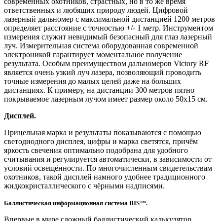
современных охотников, страстных, но в то же время
ответственных и любящих природу людей. Цифровой
лазерный дальномер с максимальной дистанцией 1200 метров
определяет расстояние с точностью +/- 1 метр. Инструментом
измерения служит невидимый безопасный для глаз лазерный
луч. Измерительная система оборудованная современной
электроникой гарантирует моментальное получение
результата. Особым преимуществом дальномеров Victory RF
является очень узкий луч лазера, позволяющий проводить
точные измерения до малых целей даже на больших
дистанциях. К примеру, на дистанции 300 метров пятно
покрываемое лазерным лучом имеет размер около 50х15 см.
Дисплей.
Прицельная марка и результаты показываются с помощью
светодиодного дисплея, цифры и марка светятся, причём
яркость свечения оптимально подобрана для удобного
считывания и регулируется автоматически, в зависимости от
условий освещённости. По многочисленным свидетельствам
охотников, такой дисплей намного удобнее традиционного
жидкокристаллического с чёрными надписями.
Баллистическая информационная система BIS™.
Впервые в мире сложный баллистический калькулятор