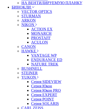
НА ВЕНТИЛИРУЕМУЮ ПЛАНКУ
БИНОКЛИ
VECTOR OPTICS
STURMAN
ARKON
NIKON
ACTION EX
MONARCH
PROSTAFF
ACULON
CANON
HAWKE
VANTAGE WP
ENDURANCE ED
NATURE TREK
BUSHNELL
STEINER
YUKON
Серия SIDEVIEW
Серия Юкон
Серия Юкон PRO
Серия EXPERT
Серия POINT
Серия SOLARIS
CARL ZEISS