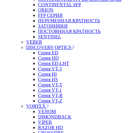
CONTINENTAL SFP
ORION
FFP СЕРИЯ
ПЕРЕМЕННАЯ КРАТНОСТЬ
ЗАГОННИКИ
ПОСТОЯННАЯ КРАТНОСТЬ
SENTINEL
VEBER
DISCOVERY OPTICS
Серия ED
Серия HD
Серия ED-LHT
Серия VT-3
Серия HI
Серия HS
Серия VT-T
Серия VT-1
Серия VT-R
Серия VT-Z
VORTEX
VENOM
DIMONDBACK
VIPER
RAZOR HD
CROSSFIRE