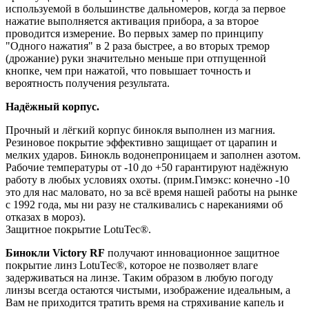
используемой в большинстве дальномеров, когда за первое
нажатие выполняется активация прибора, а за второе
проводится измерение. Во первых замер по принципу
"Одного нажатия" в 2 раза быстрее, а во вторых тремор
(дрожание) руки значительно меньше при отпущенной
кнопке, чем при нажатой, что повышает точность и
вероятность получения результата.
Надёжный корпус.
Прочный и лёгкий корпус бинокля выполнен из магния.
Резиновое покрытие эффективно защищает от царапин и
мелких ударов. Бинокль водонепроницаем и заполнен азотом.
Рабочие температуры от -10 до +50 гарантируют надёжную
работу в любых условиях охоты. (прим.Гимэкс: конечно -10
это для нас маловато, но за всё время нашей работы на рынке
с 1992 года, мы ни разу не сталкивались с нареканиями об
отказах в мороз).
Защитное покрытие LotuTec®.
Бинокли Victory RF
получают инновационное защитное
покрытие линз LotuTec®, которое не позволяет влаге
задерживаться на линзе. Таким образом в любую погоду
линзы всегда остаются чистыми, изображение идеальным, а
Вам не приходится тратить время на стряхивание капель и