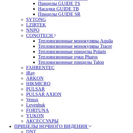
Прицелы GUIDE TS
Насадки GUIDE TB
Прицелы GUIDE SR
SYTONG
LZIRTEK
NNPO
CONOTECH
Тепловизионные монокуляры Aquila
Тепловизионные монокуляры Tracer
Тепловизионные прицелы Polaris
Тепловизионные очки Pharos
Тепловизионные прицелы Talon
FAHRENTEC
iRay
ARKON
HIKMICRO
PULSAR
PULSAR AXION
Venox
Levenhuk
FORTUNA
YUKON
АКСЕССУАРЫ
ПРИЦЕЛЫ НОЧНОГО ВИДЕНИЯ
DNT