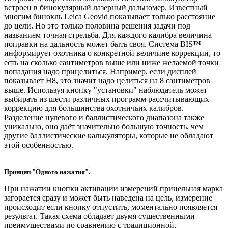
встроен в бинокулярный лазерный дальномер. Известный
многим бинокль Leica Geovid показывает только расстояние
до цели. Но это только половина решения задачи под
названием точная стрельба. Для каждого калибра величина
поправки на дальность может быть своя. Система BIS™
информирует охотника о конкретной величине коррекции, то
есть на сколько сантиметров выше или ниже желаемой точки
попадания надо прицелиться. Например, если дисплей
показывает Н8, это значит надо целиться на 8 сантиметров
выше. Используя кнопку "установки" наблюдатель может
выбирать из шести различных программ рассчитывающих
коррекцию для большинства охотничьих калибров.
Разделение нулевого и баллистического диапазона также
уникально, оно даёт значительно большую точность, чем
другие баллистические калькуляторы, которые не обладают
этой особенностью.
Принцип "Одного нажатия".
При нажатии кнопки активации измерений прицельная марка
загорается сразу и может быть наведена на цель, измерение
происходит если кнопку отпустить, моментально появляется
результат. Такая схема обладает двумя существенными
преимуществами по сравнению с традиционной,