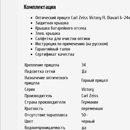
Комплектация
Оптический прицел Carl Zeiss Victory FL Diavari 6-24
Защитная крышка
Крышка батарейного отсека
Элев. крышка
Салфетка для очистки оптики
Инструкция по применению (на русском)
Гарантийный талон
Сертификат качества
Крепление прицела
34
Подсветка сетки
Да
Назначение оптического
Горный прицел
прицела
Серия
Victory
Производитель
Carl Zeiss
Страна производителя
Германия
Кратность
переменная
Отсутствие параллакса
50-
Цвет
черный
Водонепроницаемость
да