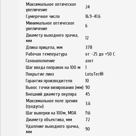
Максимальное оптическое
24
увеличение
Сумеречное число
16.9-41.6
Минимальное оптическое
6
увеличение
Диаметр выходного зрачка,
12
мм
Длина прицела, мм
378
Рабочая температура
от -25 до +50 С
Газонаполнение
азот
Шаг ввода поправок на 100 м
1
Покрытие линз
LotuTec®
Гарантия производителя
10
Вынос точки визирования (мм)
90
Внешний диаметр окуляра
45
Максимальное поле зрения
3.6
(градусы)
Шаг выверки на 100м, MOA
1\6
Диаметр объектива, мм
72
Удаление выходного зрачка,
90
мм