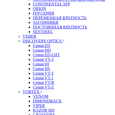
CONTINENTAL SFP
ORION
FFP СЕРИЯ
ПЕРЕМЕННАЯ КРАТНОСТЬ
ЗАГОННИКИ
ПОСТОЯННАЯ КРАТНОСТЬ
SENTINEL
VEBER
DISCOVERY OPTICS
Серия ED
Серия HD
Серия ED-LHT
Серия VT-3
Серия HI
Серия HS
Серия VT-T
Серия VT-1
Серия VT-R
Серия VT-Z
VORTEX
VENOM
DIMONDBACK
VIPER
RAZOR HD
CROSSFIRE