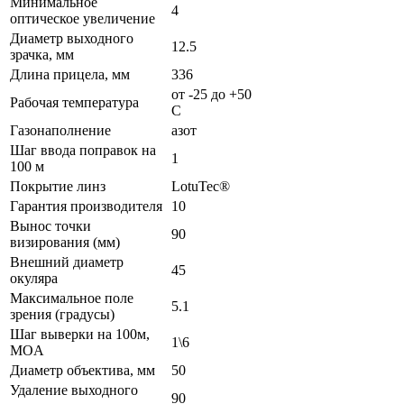
Минимальное
4
оптическое увеличение
Диаметр выходного
12.5
зрачка, мм
Длина прицела, мм
336
от -25 до +50
Рабочая температура
С
Газонаполнение
азот
Шаг ввода поправок на
1
100 м
Покрытие линз
LotuTec®
Гарантия производителя
10
Вынос точки
90
визирования (мм)
Внешний диаметр
45
окуляра
Максимальное поле
5.1
зрения (градусы)
Шаг выверки на 100м,
1\6
MOA
Диаметр объектива, мм
50
Удаление выходного
90