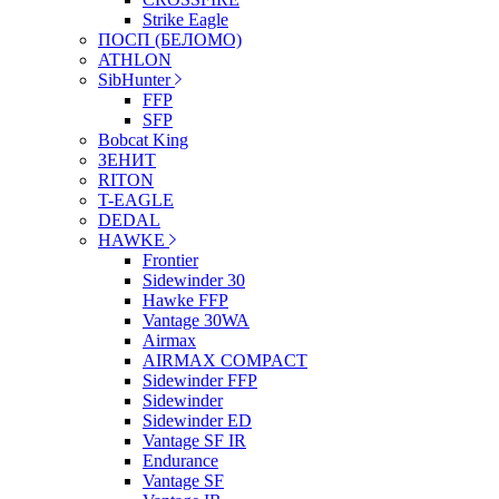
Strike Eagle
ПОСП (БЕЛОМО)
ATHLON
SibHunter
FFP
SFP
Bobcat King
ЗЕНИТ
RITON
T-EAGLE
DEDAL
HAWKE
Frontier
Sidewinder 30
Hawke FFP
Vantage 30WA
Airmax
AIRMAX COMPACT
Sidewinder FFP
Sidewinder
Sidewinder ED
Vantage SF IR
Endurance
Vantage SF