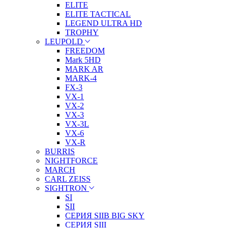
ELITE
ELITE TACTICAL
LEGEND ULTRA HD
TROPHY
LEUPOLD
FREEDOM
Mark 5HD
MARK AR
MARK-4
FX-3
VX-1
VX-2
VX-3
VX-3L
VX-6
VX-R
BURRIS
NIGHTFORCE
MARCH
CARL ZEISS
SIGHTRON
SI
SII
СЕРИЯ SIIB BIG SKY
СЕРИЯ SIII