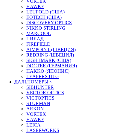
VORTEX
HAWKE
LEUPOLD (США)
EOTECH (США)
DISCOVERY OPTICS
NIKKO STIRLING
MARCOOL
ПИЛАД
FIREFIELD
AIMPOINT (ШВЕЦИЯ)
REDRING (ШВЕЦИЯ)
SIGHTMARK (США)
DOCTER (ГЕРМАНИЯ)
HAKKO (ЯПОНИЯ)
LEAPERS UTG
ДАЛЬНОМЕРЫ
SIBHUNTER
VECTOR OPTICS
VICTOPTICS
STURMAN
ARKON
VORTEX
HAWKE
LEICA
LASERWORKS