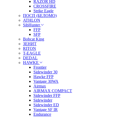
RAZOR HD
CROSSFIRE
Strike Eagle
ПОСП (БЕЛОМО)
ATHLON
SibHunter
FFP
SFP
Bobcat King
ЗЕНИТ
RITON
T-EAGLE
DEDAL
HAWKE
Frontier
Sidewinder 30
Hawke FFP
Vantage 30WA
Airmax
AIRMAX COMPACT
Sidewinder FFP
Sidewinder
Sidewinder ED
Vantage SF IR
Endurance