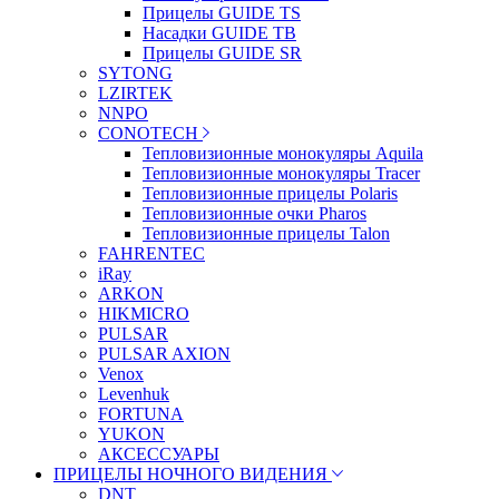
Прицелы GUIDE TS
Насадки GUIDE TB
Прицелы GUIDE SR
SYTONG
LZIRTEK
NNPO
CONOTECH
Тепловизионные монокуляры Aquila
Тепловизионные монокуляры Tracer
Тепловизионные прицелы Polaris
Тепловизионные очки Pharos
Тепловизионные прицелы Talon
FAHRENTEC
iRay
ARKON
HIKMICRO
PULSAR
PULSAR AXION
Venox
Levenhuk
FORTUNA
YUKON
АКСЕССУАРЫ
ПРИЦЕЛЫ НОЧНОГО ВИДЕНИЯ
DNT