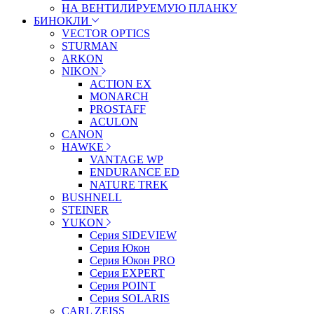
НА ВЕНТИЛИРУЕМУЮ ПЛАНКУ
БИНОКЛИ
VECTOR OPTICS
STURMAN
ARKON
NIKON
ACTION EX
MONARCH
PROSTAFF
ACULON
CANON
HAWKE
VANTAGE WP
ENDURANCE ED
NATURE TREK
BUSHNELL
STEINER
YUKON
Серия SIDEVIEW
Серия Юкон
Серия Юкон PRO
Серия EXPERT
Серия POINT
Серия SOLARIS
CARL ZEISS