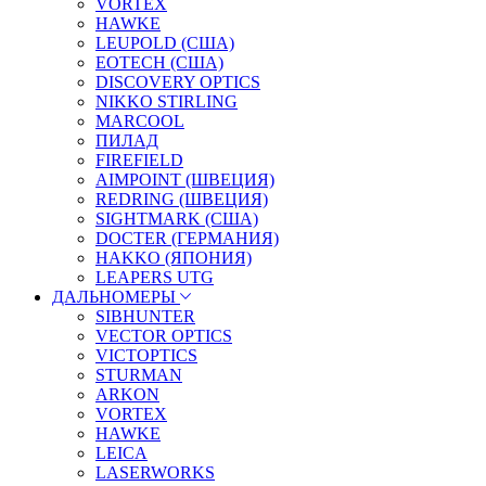
VORTEX
HAWKE
LEUPOLD (США)
EOTECH (США)
DISCOVERY OPTICS
NIKKO STIRLING
MARCOOL
ПИЛАД
FIREFIELD
AIMPOINT (ШВЕЦИЯ)
REDRING (ШВЕЦИЯ)
SIGHTMARK (США)
DOCTER (ГЕРМАНИЯ)
HAKKO (ЯПОНИЯ)
LEAPERS UTG
ДАЛЬНОМЕРЫ
SIBHUNTER
VECTOR OPTICS
VICTOPTICS
STURMAN
ARKON
VORTEX
HAWKE
LEICA
LASERWORKS