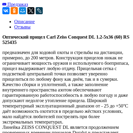
Предзаказ
Описание
Отзывы
Оптический прицел Carl Zeiss Conquest DL 1.2-5x36 (60) RS
525435
предназначен для ходовой охоты и стрельбы на дистанции,
примерно, до 200 метров. Конструкция прицелов никак не
ограничивает мощность оружия и используемого боеприпаса,
прицел выдерживает любую отдачу. Прицельная сетка с
подсветкой центральной точки позволяет уверенно
прицелиться по любому фону как днём, так и в сумерки.
Качество сборки и уплотнений, а также заполнение
внутреннего пространства азотом обеспечивают
гарантированную работоспособность в любую погоду и даже
допускают недолгое утопление прицела. Широкий
температурный эксплуатационный диапазон от - 25 до +50°C
даёт возможность охотится в предельно жёстких условиях,
мало найдётся любителей пострелять при более
экстремальных температурах.
Линейка ZEISS CONQUEST DL является продолжением
проверенных временем прицелов Duralyt и представляет