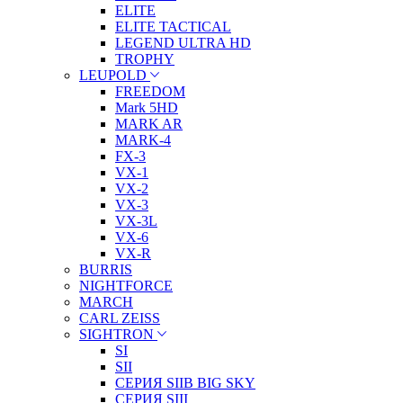
ELITE
ELITE TACTICAL
LEGEND ULTRA HD
TROPHY
LEUPOLD
FREEDOM
Mark 5HD
MARK AR
MARK-4
FX-3
VX-1
VX-2
VX-3
VX-3L
VX-6
VX-R
BURRIS
NIGHTFORCE
MARCH
CARL ZEISS
SIGHTRON
SI
SII
СЕРИЯ SIIB BIG SKY
СЕРИЯ SIII