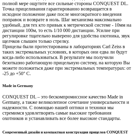
полной мере ощутите все сильные стороны CONQUEST DL.
Точка прицеливания гарантированно возвращается в
исходное положение даже после многократного введения
поправок и возврате в ноль. Шаг механизма максимально
удобный, для тех кто привык к метрической системе - 10мм на
дистанции 100м, то есть 1/10 000 дистанции. Усилие при
регулировке тщательно выверено для удобства охотника, звук
щелчков слышен только стрелку.
Прицелы были протестированы в лабораториях Carl Zeiss в
таких экстремальных условиях, в которых они едва ли будут
когда-либо использоваться. В результате мы получили
безотказно работающую прицельную систему, на которую Вы
можете положиться даже при экстремальных температурах: от
-25 до +50° C.
Made in Germany
CONQUEST DL – это бескомпромиссное качество Made in
Germany, а также великолепное сочетание универсальности и
надежности. С помощью нашей оптики и техники мы
стремимся удовлетворять самые высокие требования
охотников и устанавливать все более высокие стандарты.
Современный дизайн и компактная конструкция прицелов CONQUEST