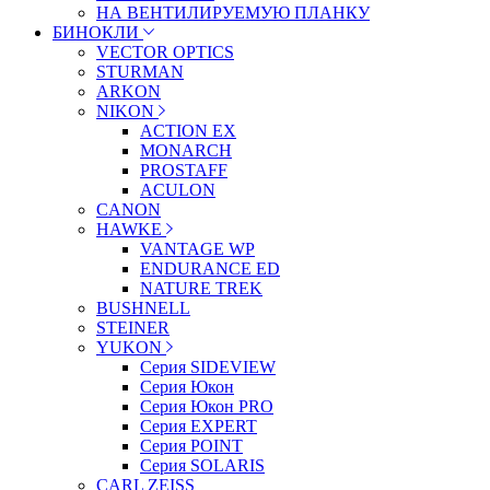
НА ВЕНТИЛИРУЕМУЮ ПЛАНКУ
БИНОКЛИ
VECTOR OPTICS
STURMAN
ARKON
NIKON
ACTION EX
MONARCH
PROSTAFF
ACULON
CANON
HAWKE
VANTAGE WP
ENDURANCE ED
NATURE TREK
BUSHNELL
STEINER
YUKON
Серия SIDEVIEW
Серия Юкон
Серия Юкон PRO
Серия EXPERT
Серия POINT
Серия SOLARIS
CARL ZEISS