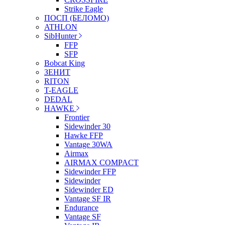
Strike Eagle
ПОСП (БЕЛОМО)
ATHLON
SibHunter
FFP
SFP
Bobcat King
ЗЕНИТ
RITON
T-EAGLE
DEDAL
HAWKE
Frontier
Sidewinder 30
Hawke FFP
Vantage 30WA
Airmax
AIRMAX COMPACT
Sidewinder FFP
Sidewinder
Sidewinder ED
Vantage SF IR
Endurance
Vantage SF