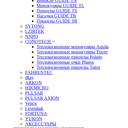
Бинокли GUIDE TN
Монокуляры GUIDE TL
Прицелы GUIDE TS
Насадки GUIDE TB
Прицелы GUIDE SR
SYTONG
LZIRTEK
NNPO
CONOTECH
Тепловизионные монокуляры Aquila
Тепловизионные монокуляры Tracer
Тепловизионные прицелы Polaris
Тепловизионные очки Pharos
Тепловизионные прицелы Talon
FAHRENTEC
iRay
ARKON
HIKMICRO
PULSAR
PULSAR AXION
Venox
Levenhuk
FORTUNA
YUKON
АКСЕССУАРЫ