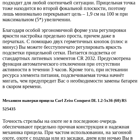
подходит для любой охотничьей ситуации. Прицельная точка
тоже находится во второй фокальной плоскости, поэтому
лишь минимально перекрывает цель – 1,9 см на 100 м при
максимальном (5*) увеличении.
Благодаря особой эргономичной форме узла регулировки
яркости настройка предельно проста, причем даже в
перчатках. С помощью двух герметичных кнопок (плюс и
минус) Вы можете бесступенчато регулировать яркость
подсветки прицельной сетки. Питается подсветка от
стандартных литиевых элементов CR 2032. Предусмотрена
функция автоматического отключения при отсутствии
активности в течении 3 часов. Кроме того, при истекании
ресурса элемента питания, подсвечиваемая точка начнёт
мигать, чем предупредит Вас о необходимости замены батареи
в скором времени.
Механизм выверки прицела Carl Zeiss Conquest DL 1.2-5x36 (60) RS
525435
Точность стрельбы на охоте не в последнюю очередь
обеспечивают предельно прочная конструкция и надежная
механика прицела. При частом использовании, на загонной
охоте, охоте с подхода или из засидки, днем или ночью Вы в