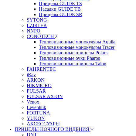
Прицелы GUIDE TS
Насадки GUIDE TB
Прицелы GUIDE SR
SYTONG
LZIRTEK
NNPO
CONOTECH
Тепловизионные монокуляры Aquila
Тепловизионные монокуляры Tracer
Тепловизионные прицелы Polaris
Тепловизионные очки Pharos
Тепловизионные прицелы Talon
FAHRENTEC
iRay
ARKON
HIKMICRO
PULSAR
PULSAR AXION
Venox
Levenhuk
FORTUNA
YUKON
АКСЕССУАРЫ
ПРИЦЕЛЫ НОЧНОГО ВИДЕНИЯ
DNT