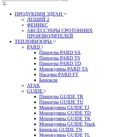
ПРОДУКЦИЯ ЭДГАН
ЛЕШИЙ 2
ФЕНИКС
АКСЕССУАРЫ СРОТОННИХ
ПРОИЗВОДИТЕЛЕЙ
ТЕПЛОВИЗОРЫ
PARD
Прицелы PARD SA
Прицелы PARD TS
Прицелы PARD TD
Монокуляры PARD TA
Насадки PARD FT
Бинокли
ATAK
GUIDE
Прицелы GUIDE TR
Прицелы GUIDE TU
Монокуляры GUIDE TJ
Монокуляры GUIDE TD
Монокуляры GUIDE TK
Монокуляры GUIDE Track
Бинокли GUIDE TN
Монокуляры GUIDE TL