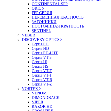
CONTINENTAL SFP
ORION
FFP СЕРИЯ
ПЕРЕМЕННАЯ КРАТНОСТЬ
ЗАГОННИКИ
ПОСТОЯННАЯ КРАТНОСТЬ
SENTINEL
VEBER
DISCOVERY OPTICS
Серия ED
Серия HD
Серия ED-LHT
Серия VT-3
Серия HI
Серия HS
Серия VT-T
Серия VT-1
Серия VT-R
Серия VT-Z
VORTEX
VENOM
DIMONDBACK
VIPER
RAZOR HD
CROSSFIRE