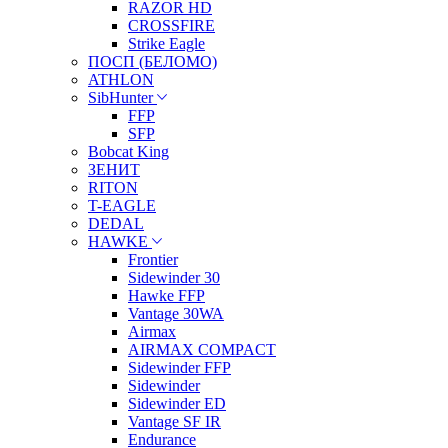
RAZOR HD
CROSSFIRE
Strike Eagle
ПОСП (БЕЛОМО)
ATHLON
SibHunter
FFP
SFP
Bobcat King
ЗЕНИТ
RITON
T-EAGLE
DEDAL
HAWKE
Frontier
Sidewinder 30
Hawke FFP
Vantage 30WA
Airmax
AIRMAX COMPACT
Sidewinder FFP
Sidewinder
Sidewinder ED
Vantage SF IR
Endurance