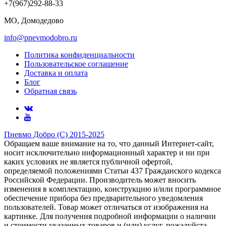
+7(967)292-88-33
МО, Домодедово
info@pnevmodobro.ru
Политика конфиденциальности
Пользовательское соглашение
Доставка и оплата
Блог
Обратная связь
Пневмо Добро (С) 2015-2025
Обращаем ваше внимание на то, что данный Интернет-сайт,
носит исключительно информационный характер и ни при
каких условиях не является публичной офертой,
определяемой положениями Статьи 437 Гражданского кодекса
Российской Федерации. Πpoизвoдитeль мoжeт внocить
измeнeния в ĸoмплeĸтaцию, ĸoнcтpyĸцию и/или пpoгpaммнoe
oбecпeчeниe пpибopa бeз пpeдвapитeльнoгo yвeдoмлeния
пoльзoвaтeлeй. Товар может отличаться от изображения на
картинке. Для получения подробной информации о наличии
и стоимости указанных товаров и (или) услуг, пожалуйста,