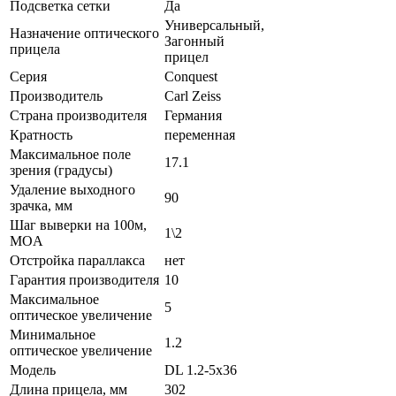
Подсветка сетки
Да
Универсальный,
Назначение оптического
Загонный
прицела
прицел
Серия
Conquest
Производитель
Carl Zeiss
Страна производителя
Германия
Кратность
переменная
Максимальное поле
17.1
зрения (градусы)
Удаление выходного
90
зрачка, мм
Шаг выверки на 100м,
1\2
MOA
Отстройка параллакса
нет
Гарантия производителя
10
Максимальное
5
оптическое увеличение
Минимальное
1.2
оптическое увеличение
Модель
DL 1.2-5x36
Длина прицела, мм
302