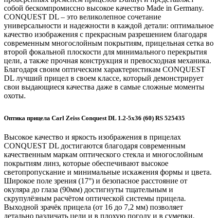
собой бескомпромиссно высокое качество Made in Germany.
CONQUEST DL – это великолепное сочетание
универсальности и надежности в каждой детали: оптимальное
качество изображения с прекрасным разрешением благодаря
современным многослойным покрытиям, прицельная сетка во
второй фокальной плоскости для минимального перекрытия
цели, а также прочная конструкция и превосходная механика.
Благодаря своим оптическим характеристикам CONQUEST
DL лучший прицел в своем классе, который демонстрирует
свои выдающиеся качества даже в самые сложные моменты
охоты.
Оптика прицела Carl Zeiss Conquest DL 1.2-5x36 (60) RS 525435
Высокое качество и яркость изображения в прицелах
CONQUEST DL достигаются благодаря современным
качественным маркам оптического стекла и многослойным
покрытиям линз, которые обеспечивают высокое
светопропускание и минимальные искажения формы и цвета.
Широкое поле зрения (17°) и безопасное расстояние от
окуляра до глаза (90мм) достигнуты тщательным и
скрупулёзным расчётом оптической системы прицела.
Выходной зрачёк прицела (от 16 до 7,2 мм) позволяет
детально различать цели и в плохую погоду и в сумерки.