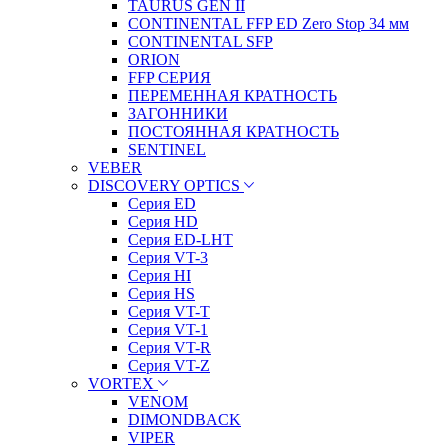
TAURUS GEN II
CONTINENTAL FFP ED Zero Stop 34 мм
CONTINENTAL SFP
ORION
FFP СЕРИЯ
ПЕРЕМЕННАЯ КРАТНОСТЬ
ЗАГОННИКИ
ПОСТОЯННАЯ КРАТНОСТЬ
SENTINEL
VEBER
DISCOVERY OPTICS
Серия ED
Серия HD
Серия ED-LHT
Серия VT-3
Серия HI
Серия HS
Серия VT-T
Серия VT-1
Серия VT-R
Серия VT-Z
VORTEX
VENOM
DIMONDBACK
VIPER