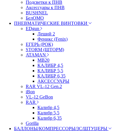
Подсветки к ПНВ
Аксессуары к ПНВ
BUSHNEL
БелОМО
ПНЕВМАТИЧЕСКИЕ ВИНТОВКИ
EDgun
Леший 2
Феникс (Fenix)
ЕГЕРЬ (РОК)
STORM (ШТОРМ)
ATAMAN
МВ20
КАЛИБР 4,5
КАЛИБР 5,5
КАЛИБР 6,35
АКСЕССУАРЫ
RAR VL-12 Gen.2
iBon
VL-12 GeBon
RAR
Калибр 4,5
Калибр 5,5
Калибр 6,35
Gorilla
БАЛЛОНЫ/КОМПРЕССОРЫ/ЗС/ШТУЦЕРЫ