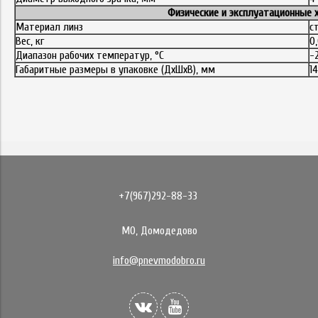
Физические и эксплуатационные 
Материал линз
с
Вес, кг
0
Диапазон рабочих температур, °С
-
Габаритные размеры в упаковке (ДхШхВ), мм
14
+7(967)292-88-33
МО, Домодедово
info@pnevmodobro.ru