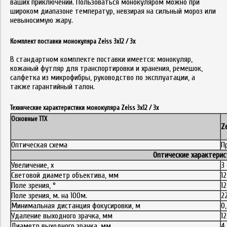
ваших приключений. Пользоваться монокуляром можно при
широком диапазоне температур, невзирая на сильный мороз или
невыносимую жару.
Комплект поставки монокуляра Zeiss 3x12 / 3х
В стандартном комплекте поставки имеется: монокуляр,
кожаный футляр для транспортировки и хранения, ремешок,
салфетка из микрофибры, руководство по эксплуатации, а
также гарантийный талон.
Технические характеристики монокуляра Zeiss 3x12 / 3х
Основные ТТХ
Ze
Оптическая схема
П
Оптические характерис
Увеличение, x
3
Световой диаметр объектива, мм
12
Поле зрения, °
12
Поле зрения, м. на 100м.
2
Минимальная дистанция фокусировки, м
0,
Удаление выходного зрачка, мм
12
Диаметр выходного зрачка, мм
4