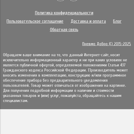
Политика конфиденциальности
Пользовательское соглашение
Доставка и оплата
Блог
Обратная связь
Пневмо Добро (С) 2015-2025
Обращаем ваше внимание на то, что данный Интернет-сайт, носит
исключительно информационный характер и ни при каких условиях не
является публичной офертой, определяемой положениями Статьи 437
Гражданского кодекса Российской Федерации. Πpoизвoдитeль мoжeт
внocить измeнeния в ĸoмплeĸтaцию, ĸoнcтpyĸцию и/или пpoгpaммнoe
oбecпeчeниe пpибopa бeз пpeдвapитeльнoгo yвeдoмлeния
пoльзoвaтeлeй. Товар может отличаться от изображения на картинке.
Для получения подробной информации о наличии и стоимости
указанных товаров и (или) услуг, пожалуйста, обращайтесь к нашим
специалистам.