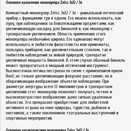
Основное назначение монокуляра Zeiss 3x12 / 3х
Компактный монокуляр Zeiss 3x12 / 3х - уникальный оптический
прибор с функциями три в одном. Его можно использовать, как
лупу, при наблюдениях за близлежащими предметами, как
увеличивающую насадку для биноклей и, как монокуляр с
трехкратным увеличением. Область применения этого
монокуляра необычайно широка. Его одинаково могут
использовать и любители филателисты или нумизматы,
пользуясь прибором, как увеличительным стеклом, так и
любители наблюдений за живой природой, троекратно
увеличивая мощность биноклей. В этом случае обычный бинокль
может превратиться в мощный оптический инструмент.
Высокоточная оптика построена по схеме с применением призм
Roof, не только увеличивающих фокусное расстояние, но и
оборачивающих изображение объектов наблюдения. При
диаметре апертуры всего 12 миллиметров и троекратном
увеличении этот монокуляр позволяет получать четкое и
высококонтрастное изображение даже сильно удаленных
объектов. Это прекрасное приобретение для любителей
активного отдыха на лоне природы, туристов, рыбаков и
охотников, а также поклонников театральных выступлений и
спортивных мероприятий.
Основные характеристики монокуляра Zeiss 3x12 / 3х