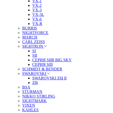
VX-1
VX-2
VX-3
VX-3L
VX-6
VX-R
BURRIS
NIGHTFORCE
MARCH
CARL ZEISS
SIGHTRON
SI
SII
СЕРИЯ SIIB BIG SKY
СЕРИЯ SIII
SCHMIDT & BENDER
SWAROVSKI
SWAROVSKI Z6I II
Z8i
BSA
STURMAN
NIKKO STIRLING
SIGHTMARK
VIXEN
KAHLES