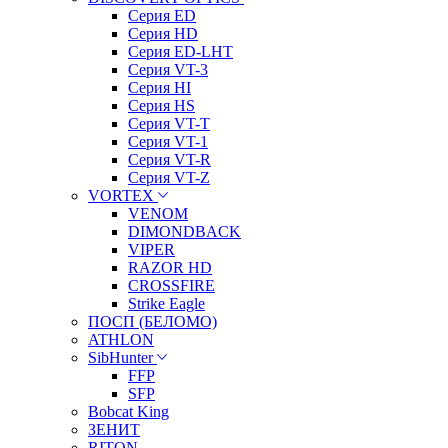
Серия ED
Серия HD
Серия ED-LHT
Серия VT-3
Серия HI
Серия HS
Серия VT-T
Серия VT-1
Серия VT-R
Серия VT-Z
VORTEX
VENOM
DIMONDBACK
VIPER
RAZOR HD
CROSSFIRE
Strike Eagle
ПОСП (БЕЛОМО)
ATHLON
SibHunter
FFP
SFP
Bobcat King
ЗЕНИТ
RITON