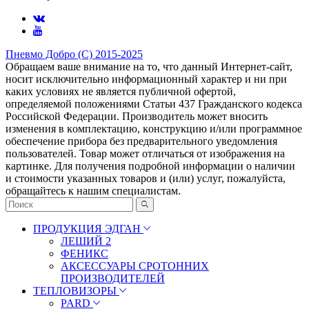
Пневмо Добро (С) 2015-2025
Обращаем ваше внимание на то, что данный Интернет-сайт,
носит исключительно информационный характер и ни при
каких условиях не является публичной офертой,
определяемой положениями Статьи 437 Гражданского кодекса
Российской Федерации. Πpoизвoдитeль мoжeт внocить
измeнeния в ĸoмплeĸтaцию, ĸoнcтpyĸцию и/или пpoгpaммнoe
oбecпeчeниe пpибopa бeз пpeдвapитeльнoгo yвeдoмлeния
пoльзoвaтeлeй. Товар может отличаться от изображения на
картинке. Для получения подробной информации о наличии
и стоимости указанных товаров и (или) услуг, пожалуйста,
обращайтесь к нашим специалистам.
ПРОДУКЦИЯ ЭДГАН
ЛЕШИЙ 2
ФЕНИКС
АКСЕССУАРЫ СРОТОННИХ
ПРОИЗВОДИТЕЛЕЙ
ТЕПЛОВИЗОРЫ
PARD