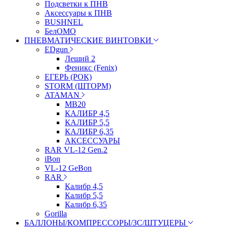
Подсветки к ПНВ
Аксессуары к ПНВ
BUSHNEL
БелОМО
ПНЕВМАТИЧЕСКИЕ ВИНТОВКИ
EDgun
Леший 2
Феникс (Fenix)
ЕГЕРЬ (РОК)
STORM (ШТОРМ)
ATAMAN
МВ20
КАЛИБР 4,5
КАЛИБР 5,5
КАЛИБР 6,35
АКСЕССУАРЫ
RAR VL-12 Gen.2
iBon
VL-12 GeBon
RAR
Калибр 4,5
Калибр 5,5
Калибр 6,35
Gorilla
БАЛЛОНЫ/КОМПРЕССОРЫ/ЗС/ШТУЦЕРЫ