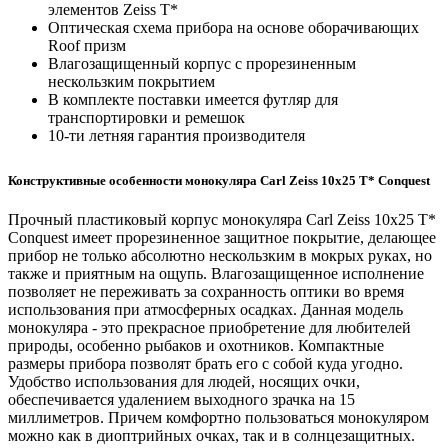
элементов Zeiss T*
Оптическая схема прибора на основе оборачивающих
Roof призм
Влагозащищенный корпус с прорезиненным
нескользким покрытием
В комплекте поставки имеется футляр для
транспортировки и ремешок
10-ти летняя гарантия производителя
Конструктивные особенности монокуляра Carl Zeiss 10x25 T* Conquest
Прочный пластиковый корпус монокуляра Carl Zeiss 10x25 T*
Conquest имеет прорезиненное защитное покрытие, делающее
прибор не только абсолютно нескользким в мокрых руках, но
также и приятным на ощупь. Влагозащищенное исполнение
позволяет не переживать за сохранность оптики во время
использования при атмосферных осадках. Данная модель
монокуляра - это прекрасное приобретение для любителей
природы, особенно рыбаков и охотников. Компактные
размеры прибора позволят брать его с собой куда угодно.
Удобство использования для людей, носящих очки,
обеспечивается удалением выходного зрачка на 15
миллиметров. Причем комфортно пользоваться монокуляром
можно как в диоптрийных очках, так и в солнцезащитных.