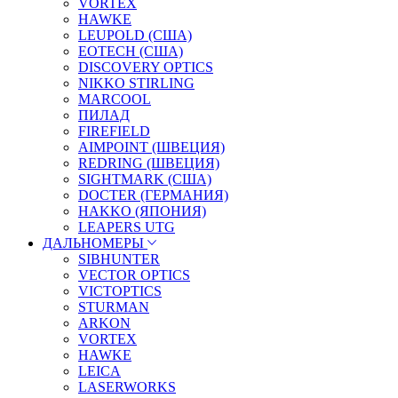
VORTEX
HAWKE
LEUPOLD (США)
EOTECH (США)
DISCOVERY OPTICS
NIKKO STIRLING
MARCOOL
ПИЛАД
FIREFIELD
AIMPOINT (ШВЕЦИЯ)
REDRING (ШВЕЦИЯ)
SIGHTMARK (США)
DOCTER (ГЕРМАНИЯ)
HAKKO (ЯПОНИЯ)
LEAPERS UTG
ДАЛЬНОМЕРЫ
SIBHUNTER
VECTOR OPTICS
VICTOPTICS
STURMAN
ARKON
VORTEX
HAWKE
LEICA
LASERWORKS