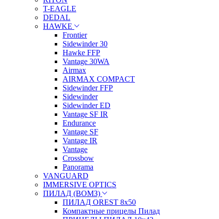
T-EAGLE
DEDAL
HAWKE
Frontier
Sidewinder 30
Hawke FFP
Vantage 30WA
Airmax
AIRMAX COMPACT
Sidewinder FFP
Sidewinder
Sidewinder ED
Vantage SF IR
Endurance
Vantage SF
Vantage IR
Vantage
Crossbow
Panorama
VANGUARD
IMMERSIVE OPTICS
ПИЛАД (ВОМЗ)
ПИЛАД OREST 8х50
Компактные прицелы Пилад