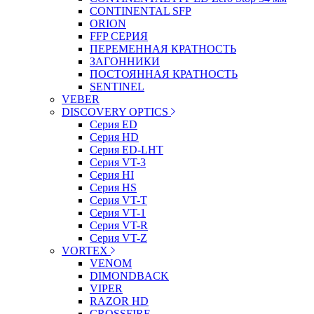
CONTINENTAL SFP
ORION
FFP СЕРИЯ
ПЕРЕМЕННАЯ КРАТНОСТЬ
ЗАГОННИКИ
ПОСТОЯННАЯ КРАТНОСТЬ
SENTINEL
VEBER
DISCOVERY OPTICS
Серия ED
Серия HD
Серия ED-LHT
Серия VT-3
Серия HI
Серия HS
Серия VT-T
Серия VT-1
Серия VT-R
Серия VT-Z
VORTEX
VENOM
DIMONDBACK
VIPER
RAZOR HD
CROSSFIRE