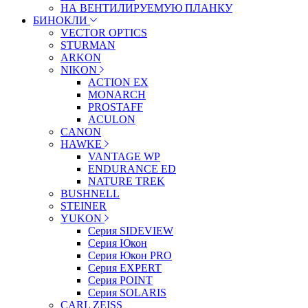
НА ВЕНТИЛИРУЕМУЮ ПЛАНКУ
БИНОКЛИ
VECTOR OPTICS
STURMAN
ARKON
NIKON
ACTION EX
MONARCH
PROSTAFF
ACULON
CANON
HAWKE
VANTAGE WP
ENDURANCE ED
NATURE TREK
BUSHNELL
STEINER
YUKON
Серия SIDEVIEW
Серия Юкон
Серия Юкон PRO
Серия EXPERT
Серия POINT
Серия SOLARIS
CARL ZEISS