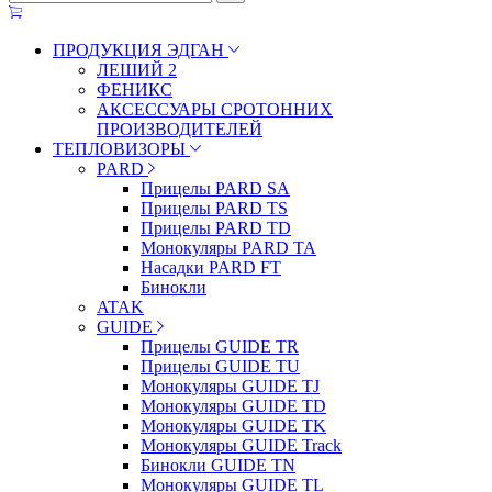
ПРОДУКЦИЯ ЭДГАН
ЛЕШИЙ 2
ФЕНИКС
АКСЕССУАРЫ СРОТОННИХ
ПРОИЗВОДИТЕЛЕЙ
ТЕПЛОВИЗОРЫ
PARD
Прицелы PARD SA
Прицелы PARD TS
Прицелы PARD TD
Монокуляры PARD TA
Насадки PARD FT
Бинокли
ATAK
GUIDE
Прицелы GUIDE TR
Прицелы GUIDE TU
Монокуляры GUIDE TJ
Монокуляры GUIDE TD
Монокуляры GUIDE TK
Монокуляры GUIDE Track
Бинокли GUIDE TN
Монокуляры GUIDE TL