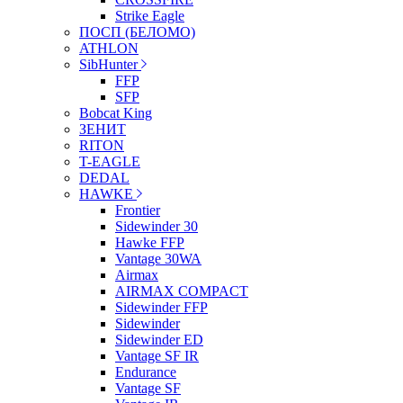
Strike Eagle
ПОСП (БЕЛОМО)
ATHLON
SibHunter
FFP
SFP
Bobcat King
ЗЕНИТ
RITON
T-EAGLE
DEDAL
HAWKE
Frontier
Sidewinder 30
Hawke FFP
Vantage 30WA
Airmax
AIRMAX COMPACT
Sidewinder FFP
Sidewinder
Sidewinder ED
Vantage SF IR
Endurance
Vantage SF