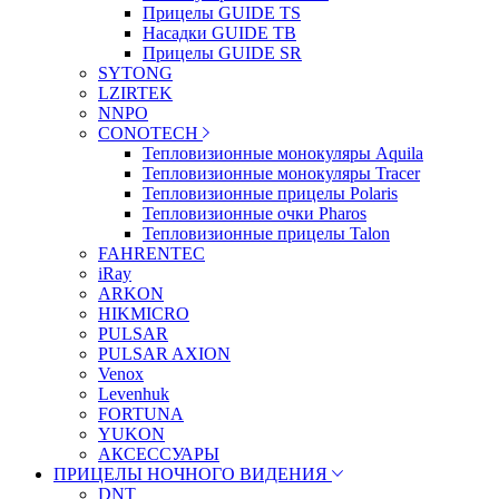
Прицелы GUIDE TS
Насадки GUIDE TB
Прицелы GUIDE SR
SYTONG
LZIRTEK
NNPO
CONOTECH
Тепловизионные монокуляры Aquila
Тепловизионные монокуляры Tracer
Тепловизионные прицелы Polaris
Тепловизионные очки Pharos
Тепловизионные прицелы Talon
FAHRENTEC
iRay
ARKON
HIKMICRO
PULSAR
PULSAR AXION
Venox
Levenhuk
FORTUNA
YUKON
АКСЕССУАРЫ
ПРИЦЕЛЫ НОЧНОГО ВИДЕНИЯ
DNT