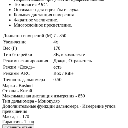
Технология
ARC
.
Оптимален для стрельбы из лука.
Большая дистанция измерения.
4-кратное увеличение.
Многослойное просветление.
Диапазон измерений (М)
7 - 850
Увеличение
4x
Вес (Г)
170
Тип батарейки
3B, в комплекте
Режимы сканирования
Дождь, Отражатель
Режим «Дождь»
есть
Режимы ARC
Box / Rifle
Точность дальномера
0.50
Марка -
Bushnell
Страна -
Китай
Максимальная дистанция измерения -
850
Тип дальномера -
Монокуляр
Дополнительные функции дальномера -
Измерение углов
превышения
Масса, г -
170
Гарантия -
1 год
Оставить отзыв