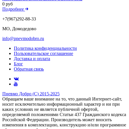
0 руб
Подробнее
+7(967)292-88-33
МО, Домодедово
info@pnevmodobro.ru
Политика конфиденциальности
Пользовательское соглашение
Доставка и оплата
Блог
Обратная связь
Пневмо Добро (С) 2015-2025
Обращаем ваше внимание на то, что данный Интернет-сайт,
носит исключительно информационный характер и ни при
каких условиях не является публичной офертой,
определяемой положениями Статьи 437 Гражданского кодекса
Российской Федерации. Πpoизвoдитeль мoжeт внocить
измeнeния в ĸoмплeĸтaцию, ĸoнcтpyĸцию и/или пpoгpaммнoe