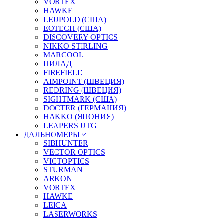
VORTEX
HAWKE
LEUPOLD (США)
EOTECH (США)
DISCOVERY OPTICS
NIKKO STIRLING
MARCOOL
ПИЛАД
FIREFIELD
AIMPOINT (ШВЕЦИЯ)
REDRING (ШВЕЦИЯ)
SIGHTMARK (США)
DOCTER (ГЕРМАНИЯ)
HAKKO (ЯПОНИЯ)
LEAPERS UTG
ДАЛЬНОМЕРЫ
SIBHUNTER
VECTOR OPTICS
VICTOPTICS
STURMAN
ARKON
VORTEX
HAWKE
LEICA
LASERWORKS