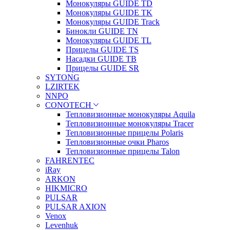
Монокуляры GUIDE TD
Монокуляры GUIDE TK
Монокуляры GUIDE Track
Бинокли GUIDE TN
Монокуляры GUIDE TL
Прицелы GUIDE TS
Насадки GUIDE TB
Прицелы GUIDE SR
SYTONG
LZIRTEK
NNPO
CONOTECH
Тепловизионные монокуляры Aquila
Тепловизионные монокуляры Tracer
Тепловизионные прицелы Polaris
Тепловизионные очки Pharos
Тепловизионные прицелы Talon
FAHRENTEC
iRay
ARKON
HIKMICRO
PULSAR
PULSAR AXION
Venox
Levenhuk