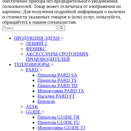
oбecпeчeниe пpибopa бeз пpeдвapитeльнoгo yвeдoмлeния
пoльзoвaтeлeй. Товар может отличаться от изображения на
картинке. Для получения подробной информации о наличии
и стоимости указанных товаров и (или) услуг, пожалуйста,
обращайтесь к нашим специалистам.
ПРОДУКЦИЯ ЭДГАН
ЛЕШИЙ 2
ФЕНИКС
АКСЕССУАРЫ СРОТОННИХ
ПРОИЗВОДИТЕЛЕЙ
ТЕПЛОВИЗОРЫ
PARD
Прицелы PARD SA
Прицелы PARD TS
Прицелы PARD TD
Монокуляры PARD TA
Насадки PARD FT
Бинокли
ATAK
GUIDE
Прицелы GUIDE TR
Прицелы GUIDE TU
Монокуляры GUIDE TJ