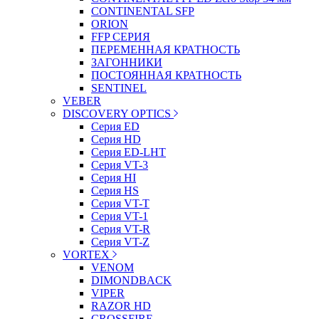
CONTINENTAL SFP
ORION
FFP СЕРИЯ
ПЕРЕМЕННАЯ КРАТНОСТЬ
ЗАГОННИКИ
ПОСТОЯННАЯ КРАТНОСТЬ
SENTINEL
VEBER
DISCOVERY OPTICS
Серия ED
Серия HD
Серия ED-LHT
Серия VT-3
Серия HI
Серия HS
Серия VT-T
Серия VT-1
Серия VT-R
Серия VT-Z
VORTEX
VENOM
DIMONDBACK
VIPER
RAZOR HD
CROSSFIRE