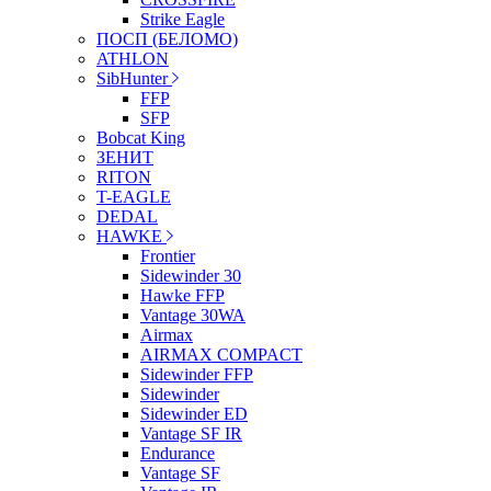
Strike Eagle
ПОСП (БЕЛОМО)
ATHLON
SibHunter
FFP
SFP
Bobcat King
ЗЕНИТ
RITON
T-EAGLE
DEDAL
HAWKE
Frontier
Sidewinder 30
Hawke FFP
Vantage 30WA
Airmax
AIRMAX COMPACT
Sidewinder FFP
Sidewinder
Sidewinder ED
Vantage SF IR
Endurance
Vantage SF