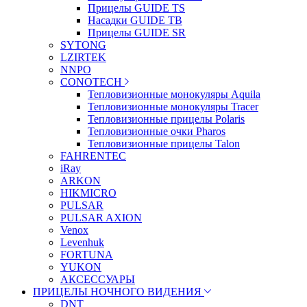
Прицелы GUIDE TS
Насадки GUIDE TB
Прицелы GUIDE SR
SYTONG
LZIRTEK
NNPO
CONOTECH
Тепловизионные монокуляры Aquila
Тепловизионные монокуляры Tracer
Тепловизионные прицелы Polaris
Тепловизионные очки Pharos
Тепловизионные прицелы Talon
FAHRENTEC
iRay
ARKON
HIKMICRO
PULSAR
PULSAR AXION
Venox
Levenhuk
FORTUNA
YUKON
АКСЕССУАРЫ
ПРИЦЕЛЫ НОЧНОГО ВИДЕНИЯ
DNT