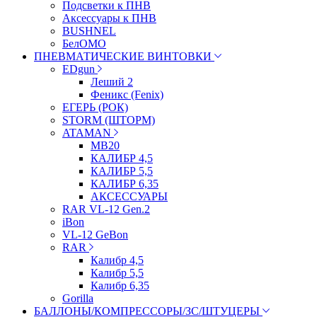
Подсветки к ПНВ
Аксессуары к ПНВ
BUSHNEL
БелОМО
ПНЕВМАТИЧЕСКИЕ ВИНТОВКИ
EDgun
Леший 2
Феникс (Fenix)
ЕГЕРЬ (РОК)
STORM (ШТОРМ)
ATAMAN
МВ20
КАЛИБР 4,5
КАЛИБР 5,5
КАЛИБР 6,35
АКСЕССУАРЫ
RAR VL-12 Gen.2
iBon
VL-12 GeBon
RAR
Калибр 4,5
Калибр 5,5
Калибр 6,35
Gorilla
БАЛЛОНЫ/КОМПРЕССОРЫ/ЗС/ШТУЦЕРЫ