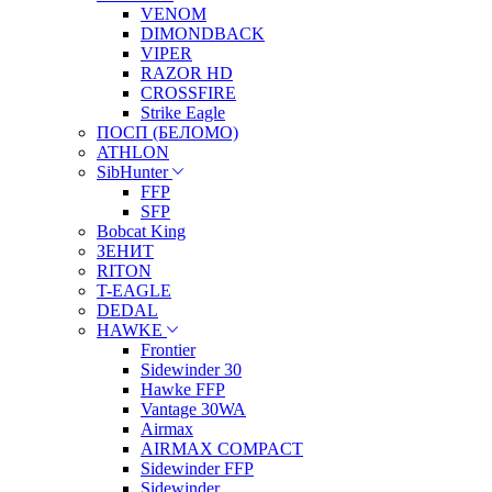
VENOM
DIMONDBACK
VIPER
RAZOR HD
CROSSFIRE
Strike Eagle
ПОСП (БЕЛОМО)
ATHLON
SibHunter
FFP
SFP
Bobcat King
ЗЕНИТ
RITON
T-EAGLE
DEDAL
HAWKE
Frontier
Sidewinder 30
Hawke FFP
Vantage 30WA
Airmax
AIRMAX COMPACT
Sidewinder FFP
Sidewinder