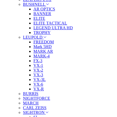
BUSHNELL
AR OPTICS
BANNER
ELITE
ELITE TACTICAL
LEGEND ULTRA HD
TROPHY
LEUPOLD
FREEDOM
Mark 5HD
MARK AR
MARK-4
FX-3
VX-1
VX-2
VX-3
VX-3L
VX-6
VX-R
BURRIS
NIGHTFORCE
MARCH
CARL ZEISS
SIGHTRON