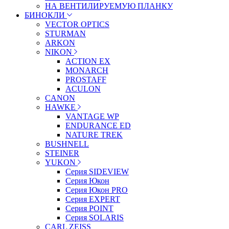
НА ВЕНТИЛИРУЕМУЮ ПЛАНКУ
БИНОКЛИ
VECTOR OPTICS
STURMAN
ARKON
NIKON
ACTION EX
MONARCH
PROSTAFF
ACULON
CANON
HAWKE
VANTAGE WP
ENDURANCE ED
NATURE TREK
BUSHNELL
STEINER
YUKON
Серия SIDEVIEW
Серия Юкон
Серия Юкон PRO
Серия EXPERT
Серия POINT
Серия SOLARIS
CARL ZEISS