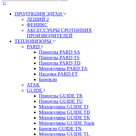
ПРОДУКЦИЯ ЭДГАН
ЛЕШИЙ 2
ФЕНИКС
АКСЕССУАРЫ СРОТОННИХ
ПРОИЗВОДИТЕЛЕЙ
ТЕПЛОВИЗОРЫ
PARD
Прицелы PARD SA
Прицелы PARD TS
Прицелы PARD TD
Монокуляры PARD TA
Насадки PARD FT
Бинокли
ATAK
GUIDE
Прицелы GUIDE TR
Прицелы GUIDE TU
Монокуляры GUIDE TJ
Монокуляры GUIDE TD
Монокуляры GUIDE TK
Монокуляры GUIDE Track
Бинокли GUIDE TN
Монокуляры GUIDE TL