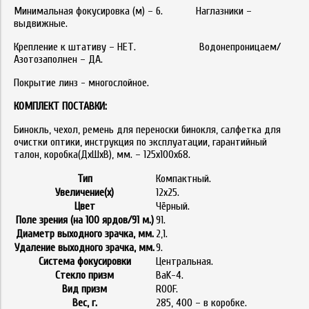
Минимальная фокусировка (м) – 6. Наглазники –
выдвижные.
Крепление к штативу – НЕТ. Водонепроницаем/
Азотозаполнен – ДА.
Покрытие линз - многослойное.
КОМПЛЕКТ ПОСТАВКИ:
Бинокль, чехол, ремень для переноски бинокля, салфетка для
очистки оптики, инструкция по эксплуатации, гарантийный
талон, коробка(ДхШхВ), мм. – 125х100х68.
Тип
Компактный.
Увеличение(x)
12х25.
Цвет
Чёрный.
Поле зрения (на 100 ярдов/91 м.)
91.
Диаметр выходного зрачка, мм.
2,1.
Удаление выходного зрачка, мм.
9.
Система фокусировки
Центральная.
Стекло призм
BaK-4.
Вид призм
ROOF.
Вес, г.
285, 400 – в коробке.