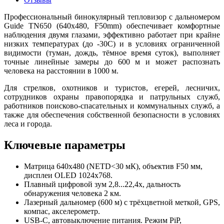
Профессиональный бинокулярный тепловизор с дальномером
Guide TN650 (640x480, F50mm) обеспечивает комфортные
наблюдения двумя глазами, эффективно работает при крайне
низких температурах (до -30C) и в условиях ограниченной
видимости (туман, дождь, тёмное время суток), выполняет
точные линейные замеры до 600 м и может распознать
человека на расстоянии в 1000 м.
Для стрелков, охотников и туристов, егерей, лесничих,
сотрудников охраны правопорядка и патрульных служб,
работников поисково-спасательных и коммунальных служб, а
также для обеспечения собственной безопасности в условиях
леса и города.
Ключевые параметры
Матрица 640x480 (NETD<30 мК), объектив F50 мм,
дисплеи OLED 1024x768.
Плавный цифровой зум 2,8...22,4x, дальность
обнаружения человека 2 км.
Лазерный дальномер (600 м) с трёхцветной меткой, GPS,
компас, акселерометр.
USB-С, автовыключение питания. Режим PiP,