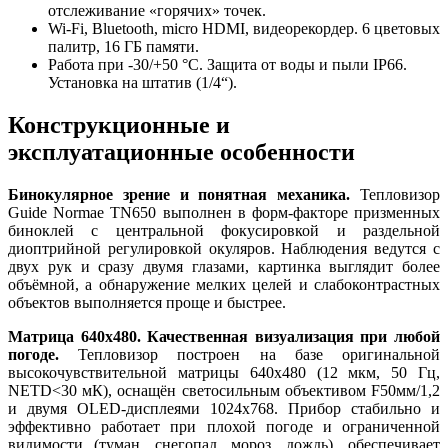
отслеживание «горячих» точек.
Wi-Fi, Bluetooth, micro HDMI, видеорекордер. 6 цветовых
палитр, 16 ГБ памяти.
Работа при -30/+50 °C. Защита от воды и пыли IP66.
Установка на штатив (1/4“).
Конструкционные и
эксплуатационные особенности
Бинокулярное зрение и понятная механика.
Тепловизор
Guide Normae TN650 выполнен в форм-факторе призменных
биноклей с центральной фокусировкой и раздельной
диоптрийной регулировкой окуляров. Наблюдения ведутся с
двух рук и сразу двумя глазами, картинка выглядит более
объёмной, а обнаружение мелких целей и слабоконтрастных
объектов выполняется проще и быстрее.
Матрица 640x480. Качественная визуализация при любой
погоде.
Тепловизор построен на базе оригинальной
высокочувствительной матрицы 640x480 (12 мкм, 50 Гц,
NETD<30 мК), оснащён светосильным объективом F50мм/1,2
и двумя OLED-дисплеями 1024x768. Прибор стабильно и
эффективно работает при плохой погоде и ограниченной
видимости (туман, снегопад, мороз, дождь), обеспечивает