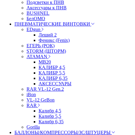
Подсветки к ПНВ
Аксессуары к ПНВ
BUSHNEL
БелОМО
ПНЕВМАТИЧЕСКИЕ ВИНТОВКИ
EDgun
Леший 2
Феникс (Fenix)
ЕГЕРЬ (РОК)
STORM (ШТОРМ)
ATAMAN
МВ20
КАЛИБР 4,5
КАЛИБР 5,5
КАЛИБР 6,35
АКСЕССУАРЫ
RAR VL-12 Gen.2
iBon
VL-12 GeBon
RAR
Калибр 4,5
Калибр 5,5
Калибр 6,35
Gorilla
БАЛЛОНЫ/КОМПРЕССОРЫ/ЗС/ШТУЦЕРЫ