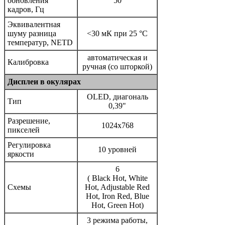
обновления
50
кадров, Гц
Эквивалентная
шуму разница
<30 мК при 25 °C
температур, NETD
автоматическая и
Калибровка
ручная (со шторкой)
Дисплеи в окулярах
OLED, диагональ
Тип
0,39"
Разрешение,
1024x768
пикселей
Регулировка
10 уровней
яркости
6
( Black Hot, White
Схемы
Hot, Adjustable Red
Hot, Iron Red, Blue
Hot, Green Hot)
3 режима работы,