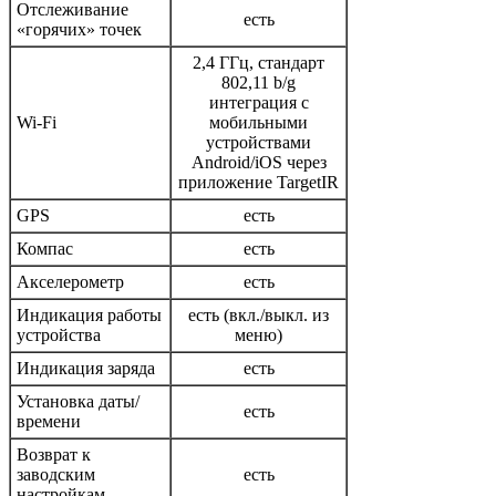
Отслеживание
есть
«горячих» точек
2,4 ГГц, стандарт
802,11 b/g
интеграция с
Wi-Fi
мобильными
устройствами
Android/iOS через
приложение TargetIR
GPS
есть
Компас
есть
Акселерометр
есть
Индикация работы
есть (вкл./выкл. из
устройства
меню)
Индикация заряда
есть
Установка даты/
есть
времени
Возврат к
заводским
есть
настройкам