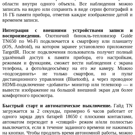
области внутри одного объекта. Все наблюдения можно
записать на видео или сохранить в виде серии фотографий в
16 ГБ памяти прибора, отметив каждое изображение датой и
временем записи.
Интеграция с внешними устройствами записи и
воспроизведения.
Охотничий бинокль-тепловизор Guide
TN650 по Wi-Fi подключается к смартфону или планшету
(iOS, Android), на котором заранее установлено приложение
TargetIR. После подключения пользователь получит полный
удалённый доступ к памяти прибора, его настройкам,
режимам и функциям, сможет вести наблюдения с экрана
телефона, а фото/видеосъёмку на его же камеру. Можно
«подсоединить» не только смартфон, но и пульт
дистанционного управления (Bluetooth), а через проводное
HDMI-подключение «добавить» монитор или телевизор — и
вывести изображение на большой внешний экран для более
комфортного просмотра.
Быстрый старт и автоматическое выключение.
Гайд TN
загружается за 2 секунды, примерно 6 часов работает от
одного заряда двух батарей 18650 с плоскими контактами,
автоматом переходит в «спящий» режим и/или полностью
выключается, если в течение заданного времени не нажимать
на кнопки. Чтобы продлить время автономной работы, можно