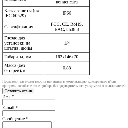
конденсата
Класс защиты (по
IP66
IEC 60529)
FCC, CE, RoHS,
Сертификация
EAC, un38.3
Гнездо для
установки на
1/4
штатив, дюйм
Габариты, мм
162x146x70
Масса (без
0,88
батарей), кг
Производитель может вносить изменения в комплектацию, конструкцию и/или
программное обеспечение прибора без предварительного уведомления пользователей
Оставить отзыв
Имя
*
E-mail
*
Сообщение
*