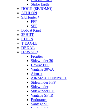
Strike Eagle
ПОСП (БЕЛОМО)
ATHLON
SibHunter
FFP
SFP
Bobcat King
ЗЕНИТ
RITON
T-EAGLE
DEDAL
HAWKE
Frontier
Sidewinder 30
Hawke FFP
Vantage 30WA
Airmax
AIRMAX COMPACT
Sidewinder FFP
Sidewinder
Sidewinder ED
Vantage SF IR
Endurance
Vantage SF