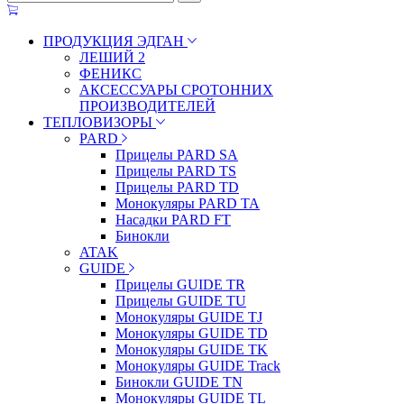
ПРОДУКЦИЯ ЭДГАН
ЛЕШИЙ 2
ФЕНИКС
АКСЕССУАРЫ СРОТОННИХ
ПРОИЗВОДИТЕЛЕЙ
ТЕПЛОВИЗОРЫ
PARD
Прицелы PARD SA
Прицелы PARD TS
Прицелы PARD TD
Монокуляры PARD TA
Насадки PARD FT
Бинокли
ATAK
GUIDE
Прицелы GUIDE TR
Прицелы GUIDE TU
Монокуляры GUIDE TJ
Монокуляры GUIDE TD
Монокуляры GUIDE TK
Монокуляры GUIDE Track
Бинокли GUIDE TN
Монокуляры GUIDE TL