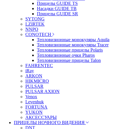
Прицелы GUIDE TS
Насадки GUIDE TB
Прицелы GUIDE SR
SYTONG
LZIRTEK
NNPO
CONOTECH
Тепловизионные монокуляры Aquila
Тепловизионные монокуляры Tracer
Тепловизионные прицелы Polaris
Тепловизионные очки Pharos
Тепловизионные прицелы Talon
FAHRENTEC
iRay
ARKON
HIKMICRO
PULSAR
PULSAR AXION
Venox
Levenhuk
FORTUNA
YUKON
АКСЕССУАРЫ
ПРИЦЕЛЫ НОЧНОГО ВИДЕНИЯ
DNT