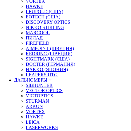
VORTEX
HAWKE
LEUPOLD (США)
EOTECH (США)
DISCOVERY OPTICS
NIKKO STIRLING
MARCOOL
ПИЛАД
FIREFIELD
AIMPOINT (ШВЕЦИЯ)
REDRING (ШВЕЦИЯ)
SIGHTMARK (США)
DOCTER (ГЕРМАНИЯ)
HAKKO (ЯПОНИЯ)
LEAPERS UTG
ДАЛЬНОМЕРЫ
SIBHUNTER
VECTOR OPTICS
VICTOPTICS
STURMAN
ARKON
VORTEX
HAWKE
LEICA
LASERWORKS