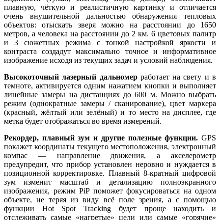
плавную, чёткую и реалистичную картинку и отличается
очень внушительной дальностью обнаружения тепловых
объектов: отыскать зверя можно на расстоянии до 1650
метров, а человека на расстоянии до 2 км. 6 цветовых палитр
и 3 сюжетных режима с тонкой настройкой яркости и
контраста создадут максимально точное и информативное
изображение исходя из текущих задач и условий наблюдения.
Высокоточный лазерный дальномер
работает на свету и в
темноте, активируется одним нажатием кнопки и выполняет
линейные замеры на дистанциях до 600 м. Можно выбрать
режим (однократные замеры / сканирование), цвет маркера
(красный, жёлтый или зелёный) и то место на дисплее, где
метка будет отображаться во время измерений.
Рекордер, плавный зум и другие полезные функции.
GPS
покажет координаты текущего местоположения, электронный
компас — направление движения, а акселерометр
предупредит, что прибор установлен неровно и нуждается в
позиционной корректировке. Плавный 8-кратный цифровой
зум изменит масштаб и детализацию полноэкранного
изображения, режим PiP поможет фокусироваться на одном
объекте, не теряя из виду всё поле зрения, а с помощью
функции Hot Spot Tracking будет проще находить и
отслеживать самые «нагретые» цели или самые «горячие»