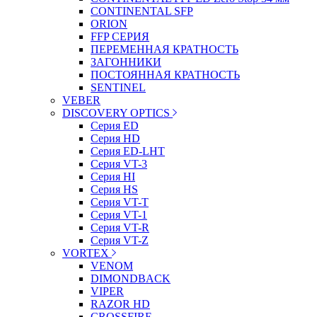
CONTINENTAL SFP
ORION
FFP СЕРИЯ
ПЕРЕМЕННАЯ КРАТНОСТЬ
ЗАГОННИКИ
ПОСТОЯННАЯ КРАТНОСТЬ
SENTINEL
VEBER
DISCOVERY OPTICS
Серия ED
Серия HD
Серия ED-LHT
Серия VT-3
Серия HI
Серия HS
Серия VT-T
Серия VT-1
Серия VT-R
Серия VT-Z
VORTEX
VENOM
DIMONDBACK
VIPER
RAZOR HD
CROSSFIRE