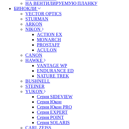
НА ВЕНТИЛИРУЕМУЮ ПЛАНКУ
БИНОКЛИ
VECTOR OPTICS
STURMAN
ARKON
NIKON
ACTION EX
MONARCH
PROSTAFF
ACULON
CANON
HAWKE
VANTAGE WP
ENDURANCE ED
NATURE TREK
BUSHNELL
STEINER
YUKON
Серия SIDEVIEW
Серия Юкон
Серия Юкон PRO
Серия EXPERT
Серия POINT
Серия SOLARIS
CARL ZEISS