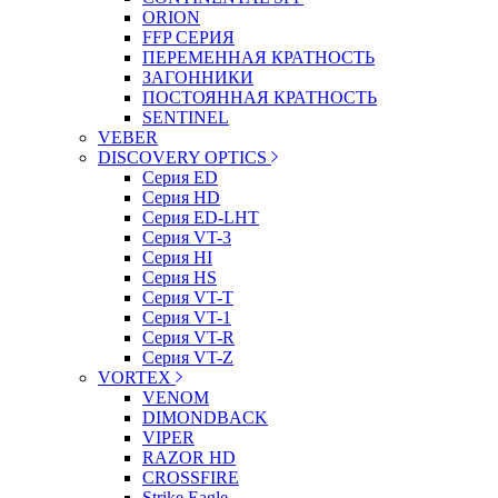
ORION
FFP СЕРИЯ
ПЕРЕМЕННАЯ КРАТНОСТЬ
ЗАГОННИКИ
ПОСТОЯННАЯ КРАТНОСТЬ
SENTINEL
VEBER
DISCOVERY OPTICS
Серия ED
Серия HD
Серия ED-LHT
Серия VT-3
Серия HI
Серия HS
Серия VT-T
Серия VT-1
Серия VT-R
Серия VT-Z
VORTEX
VENOM
DIMONDBACK
VIPER
RAZOR HD
CROSSFIRE
Strike Eagle