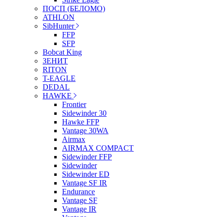
ПОСП (БЕЛОМО)
ATHLON
SibHunter
FFP
SFP
Bobcat King
ЗЕНИТ
RITON
T-EAGLE
DEDAL
HAWKE
Frontier
Sidewinder 30
Hawke FFP
Vantage 30WA
Airmax
AIRMAX COMPACT
Sidewinder FFP
Sidewinder
Sidewinder ED
Vantage SF IR
Endurance
Vantage SF
Vantage IR