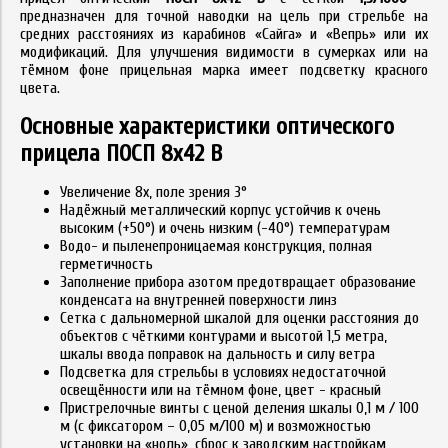
предназначен для точной наводки на цель при стрельбе на
средних расстояниях из карабинов «Сайга» и «Вепрь» или их
модификаций. Для улучшения видимости в сумерках или на
тёмном фоне прицельная марка имеет подсветку красного
цвета.
Основные характеристики оптического
прицела ПОСП 8x42 В
Увеличение 8x, поле зрения 3°
Надёжный металлический корпус устойчив к очень
высоким (+50°) и очень низким (-40°) температурам
Водо- и пыленепроницаемая конструкция, полная
герметичность
Заполнение прибора азотом предотвращает образование
конденсата на внутренней поверхности линз
Сетка с дальномерной шкалой для оценки расстояния до
объектов с чёткими контурами и высотой 1,5 метра,
шкалы ввода поправок на дальность и силу ветра
Подсветка для стрельбы в условиях недостаточной
освещённости или на тёмном фоне, цвет - красный
Пристрелочные винты с ценой деления шкалы 0,1 м / 100
м (с фиксатором – 0,05 м/100 м) и возможностью
установки на «ноль», сброс к заводским настройкам