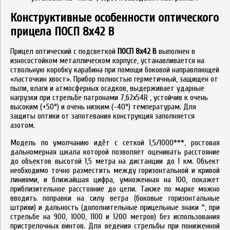
Конструктивные особенности оптического
прицела ПОСП 8x42 В
Прицел оптический с подсветкой
ПОСП 8x42 В
выполнен в
износостойком металлическом корпусе, устанавливается на
ствольную коробку карабина при помощи боковой направляющей
«ласточкин хвост». Прибор полностью герметичный, защищен от
пыли, влаги и атмосферных осадков, выдерживает ударные
нагрузки при стрельбе патронами 7,62х54R , устойчив к очень
высоким (+50°) и очень низким (-40°) температурам. Для
защиты оптики от запотевания конструкция заполняется
азотом.
Модель по умолчанию идёт с сеткой 1,5/1000***, ростовая
дальномерная шкала которой позволяет оценивать расстояние
до объектов высотой 1,5 метра на дистанции до 1 км. Объект
необходимо точно разместить между горизонтальной и кривой
линиями, и ближайшая цифра, умноженная на 100, покажет
приблизительное расстояние до цели. Также по марке можно
вводить поправки на силу ветра (боковые горизонтальные
штрихи) и дальность (дополнительные прицельные знаки ^, при
стрельбе на 900, 1000, 1100 и 1200 метров) без использования
пристрелочных винтов. Для ведения стрельбы при пониженной