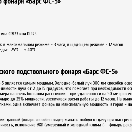
о фонаря «Барс ФС-5»
ипа CR123 или DL123
: в максимальном режиме - 3 часа, в щадящем режиме - 12 часов
еды: -25°C … + 40°C
ского подствольного фонаря «Барс ФС-5»
С-5 является самым мощным. Холодно-белый луч 300 лм способен осв
одимости луча от 2 до 15 градусов, что помогает при необходимости о
ера на очень большом расстоянии – при удаленности на 50 метров его
наре до 25% мощности, увеличивая время работы до 12 часов. На вын
опками, одна включает фонарь на максимальную мощность, вторая – н
жии, данный фонарь способен выдерживать любую отдачу при выстреле
енность, исполнение УХЛ (умеренный и холодный климат) – фонарь рек