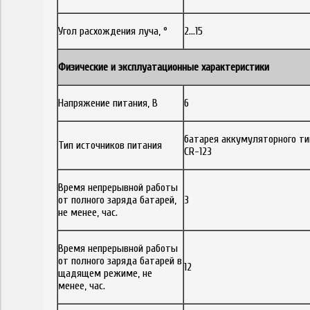
Угол расхождения луча, °
2…15
Физические и эксплуатационные характеристики
Напряжение питания, В
6
батарея аккумуляторного ти
Тип источников питания
CR-123
Время непрерывной работы
от полного заряда батарей,
3
не менее, час.
Время непрерывной работы
от полного заряда батарей в
12
щадящем режиме, не
менее, час.