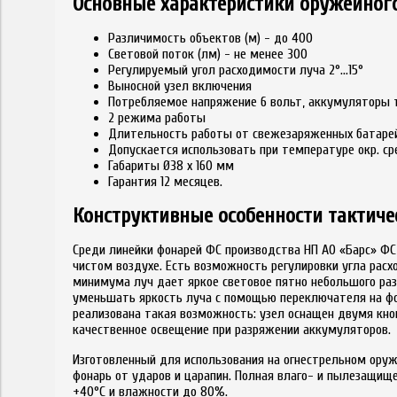
Основные характеристики оружейног
Различимость объектов (м) - до 400
Световой поток (лм) - не менее 300
Регулируемый угол расходимости луча 2°…15°
Выносной узел включения
Потребляемое напряжение 6 вольт, аккумуляторы т
2 режима работы
Длительность работы от свежезаряженных батарей
Допускается использовать при температуре окр. ср
Габариты Ø38 х 160 мм
Гарантия 12 месяцев.
Конструктивные особенности тактиче
Среди линейки фонарей ФС производства НП АО «Барс» Ф
чистом воздухе. Есть возможность регулировки угла расх
минимума луч дает яркое световое пятно небольшого разм
уменьшать яркость луча с помощью переключателя на фо
реализована такая возможность: узел оснащен двумя кн
качественное освещение при разряжении аккумуляторов.
Изготовленный для использования на огнестрельном ору
фонарь от ударов и царапин. Полная влаго- и пылезащищ
+40°C и влажности до 80%.