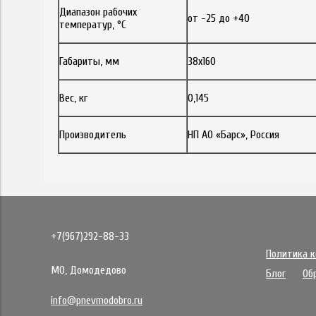
Диапазон рабочих
от -25 до +40
температур, °С
Габариты, мм
38х160
Вес, кг
0,145
Производитель
НП АО «Барс», Россия
+7(967)292-88-33
Политика 
МО, Домодедово
Блог
Об
info@pnevmodobro.ru