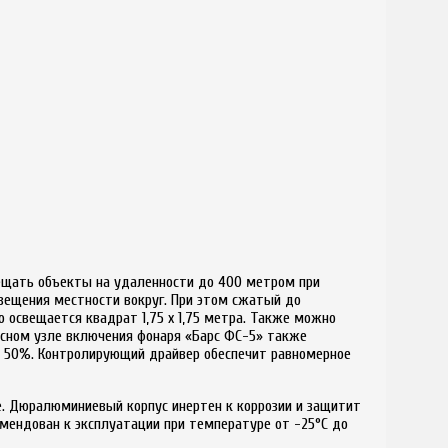
ещать объекты на удаленности до 400 метром при
свещения местности вокруг. При этом сжатый до
 освещается квадрат 1,75 х 1,75 метра. Также можно
осном узле включения фонаря «Барс ФС-5» также
а 50%. Контролирующий драйвер обеспечит равномерное
. Дюралюминиевый корпус инертен к коррозии и защитит
омендован к эксплуатации при температуре от -25°C до