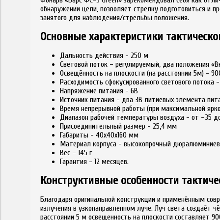
обнаружении цели, позволяет стрелку подготовиться и п
занятого для наблюдения/стрельбы положения.
Основные характеристики тактическо
Дальность действия - 250 м
Световой поток – регулируемый, два положения «В
Освещённость на плоскости (на расстоянии 5м) - 9
Расходимость сфокусированного светового потока -
Напряжение питания - 6В
Источник питания - два 3В литиевых элемента пита
Время непрерывной работы (при максимальной яркос
Диапазон рабочей температуры воздуха - от –35 д
Присоединительный размер - 25,4 мм
Габариты - 40х40х160 мм
Материал корпуса - высокопрочный дюралюминиев
Вес – 145 г
Гарантия - 12 месяцев.
Конструктивные особенности тактиче
Благодаря оригинальной конструкции и применённым сов
излучения в узконаправленном луче. Луч света создаёт чё
расстоянии 5 м освещенность на плоскости составляет 90