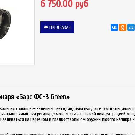
6 750.00 руб
ПРЕДЗАКАЗ
наря «Барс ФС-3 Green»
поколения с мощным зелёным светодиодным излучателем и специальной
зконаправленный луч регулируемого света с высокой концентрацией м
анавливаться на нарезном и гладкоствольном оружии любого калибра
ный помощник охотника в ночное время суток, поскольку излучение зе