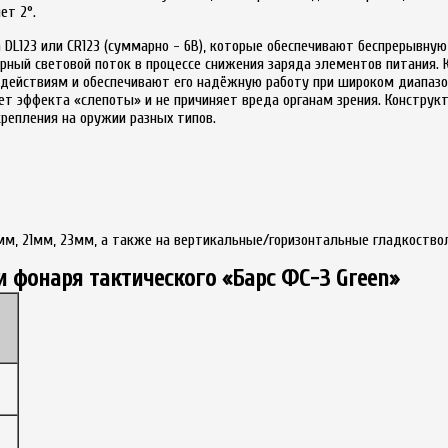
ет 2°.
L123 или CR123 (суммарно - 6В), которые обеспечивают беспрерывную 
ный световой поток в процессе снижения заряда элементов питания. К
действиям и обеспечивают его надёжную работу при широком диапазон
вает эффекта «слепоты» и не причиняет вреда органам зрения. Констр
репления на оружии разных типов.
мм, 21мм, 23мм, а также на вертикальные/горизонтальные гладкоство
и фонаря тактического «Барс ФС-3 Green»