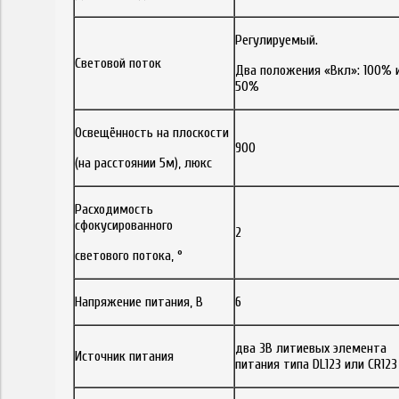
Регулируемый.
Световой поток
Два положения «Вкл»: 100% 
50%
Освещённость на плоскости
900
(на расстоянии 5м), люкс
Расходимость
сфокусированного
2
светового потока, °
Напряжение питания, В
6
два 3В литиевых элемента
Источник питания
питания типа DL123 или CR123