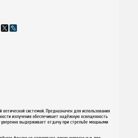
 оптической системой. Предназначен для использования
ощности излучения обеспечивает надёжную освещенность
 и уверенно выдерживает отдачу при стрельбе мощными
лёного фонаря не отпугивает диких животных и, при