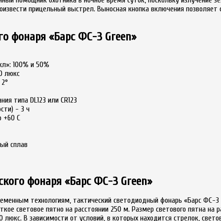
роизвести прицельный выстрел. Выносная кнопка включения позволяет
го фонаря «Барс ФС-3 Green»
кл»: 100% и 50%
00 люкс
 2°
ния типа DL123 или CR123
ти) - 3 ч
о +60 С
ый сплав
ского фонаря «Барс ФС-3 Green»
ременным технологиям, тактический светодиодный фонарь «Барс ФС-3
ткое световое пятно на расстоянии 250 м. Размер светового пятна на ра
0 люкс. В зависимости от условий, в которых находится стрелок, свето