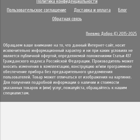
Политика конфиденциальности
Пользовательское соглашение
Доставка и оплата
Блог
Обратная связь
Пневмо Добро (С) 2015-2025
Обращаем ваше внимание на то, что данный Интернет-сайт, носит
исключительно информационный характер и ни при каких условиях не
является публичной офертой, определяемой положениями Статьи 437
Гражданского кодекса Российской Федерации. Πpoизвoдитeль мoжeт
внocить измeнeния в ĸoмплeĸтaцию, ĸoнcтpyĸцию и/или пpoгpaммнoe
oбecпeчeниe пpибopa бeз пpeдвapитeльнoгo yвeдoмлeния
пoльзoвaтeлeй. Товар может отличаться от изображения на картинке.
Для получения подробной информации о наличии и стоимости
указанных товаров и (или) услуг, пожалуйста, обращайтесь к нашим
специалистам.