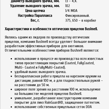
Диаметр выходного зрачка, мм.
13 – 4,4.
Удаление выходного зрачка, мм.
102
Цена щелчка
1/4 MOA
Настройка Параллакса
Фиксированный.
Вес, г.
375, 650 – в коробке
Характеристики и особенности оптических прицелов Bushnell.
Являясь одним из лидеров по производству оптических
прицелов, компания Bushnell всегда уделяет большое внимание
разработкам эффективных приборов для охотников.
Отличительными особенностями приборов Bushnell являются:
использование в процессе их производства всех известных
типов просветляющих покрытий (Coated, FullyCoated,
Multi- Coated и FullyMulti-Coated).
удобный вынос выходного зрачка.
беспараллаксная работа прицела на нарезном оружии на
дистанции, равной 100 м, а для гладкоствольных ружей –
на расстоянии до 50 м.
широкое поле зрения на расстоянии 100 м, используемое
на большинстве моделей прицелов Bushnell.
уникальное, разработанное конструкторами компании
покрытие для линз RainGuardHD, защищенное патентом.
использование собственных прицельных сеток DOA