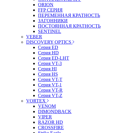
ORION
FFP СЕРИЯ
ПЕРЕМЕННАЯ КРАТНОСТЬ
ЗАГОННИКИ
ПОСТОЯННАЯ КРАТНОСТЬ
SENTINEL
VEBER
DISCOVERY OPTICS
Серия ED
Серия HD
Серия ED-LHT
Серия VT-3
Серия HI
Серия HS
Серия VT-T
Серия VT-1
Серия VT-R
Серия VT-Z
VORTEX
VENOM
DIMONDBACK
VIPER
RAZOR HD
CROSSFIRE
Strike Eagle