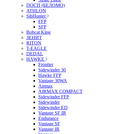
ПОСП (БЕЛОМО)
ATHLON
SibHunter
FFP
SFP
Bobcat King
ЗЕНИТ
RITON
T-EAGLE
DEDAL
HAWKE
Frontier
Sidewinder 30
Hawke FFP
Vantage 30WA
Airmax
AIRMAX COMPACT
Sidewinder FFP
Sidewinder
Sidewinder ED
Vantage SF IR
Endurance
Vantage SF
Vantage IR