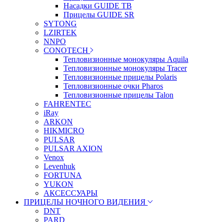
Насадки GUIDE TB
Прицелы GUIDE SR
SYTONG
LZIRTEK
NNPO
CONOTECH
Тепловизионные монокуляры Aquila
Тепловизионные монокуляры Tracer
Тепловизионные прицелы Polaris
Тепловизионные очки Pharos
Тепловизионные прицелы Talon
FAHRENTEC
iRay
ARKON
HIKMICRO
PULSAR
PULSAR AXION
Venox
Levenhuk
FORTUNA
YUKON
АКСЕССУАРЫ
ПРИЦЕЛЫ НОЧНОГО ВИДЕНИЯ
DNT
PARD