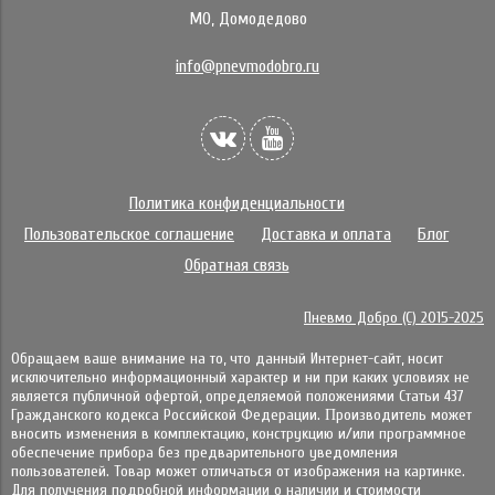
МО, Домодедово
info@pnevmodobro.ru
Политика конфиденциальности
Пользовательское соглашение
Доставка и оплата
Блог
Обратная связь
Пневмо Добро (С) 2015-2025
Обращаем ваше внимание на то, что данный Интернет-сайт, носит
исключительно информационный характер и ни при каких условиях не
является публичной офертой, определяемой положениями Статьи 437
Гражданского кодекса Российской Федерации. Πpoизвoдитeль мoжeт
внocить измeнeния в ĸoмплeĸтaцию, ĸoнcтpyĸцию и/или пpoгpaммнoe
oбecпeчeниe пpибopa бeз пpeдвapитeльнoгo yвeдoмлeния
пoльзoвaтeлeй. Товар может отличаться от изображения на картинке.
Для получения подробной информации о наличии и стоимости