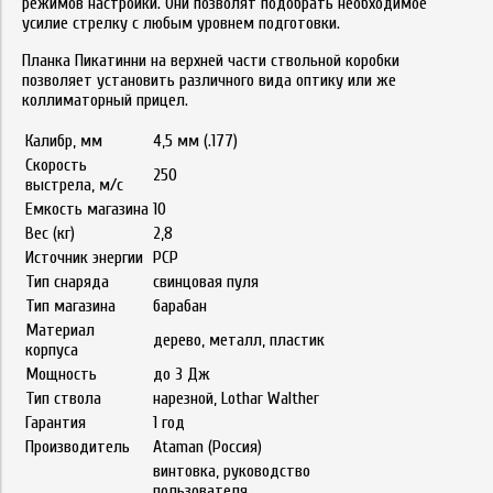
режимов настройки. Они позволят подобрать необходимое
усилие стрелку с любым уровнем подготовки.
Планка Пикатинни на верхней части ствольной коробки
позволяет установить различного вида оптику или же
коллиматорный прицел.
Калибр, мм
4,5 мм (.177)
Скорость
250
выстрела, м/с
Емкость магазина
10
Вес (кг)
2,8
Источник энергии
PCP
Тип снаряда
свинцовая пуля
Тип магазина
барабан
Материал
дерево, металл, пластик
корпуса
Мощность
до 3 Дж
Тип ствола
нарезной, Lothar Walther
Гарантия
1 год
Производитель
Ataman (Россия)
винтовка, руководство
пользователя,