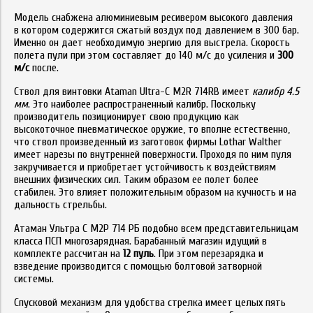
Модель снабжена алюминиевым ресивером высокого давления
в котором содержится сжатый воздух под давлением в 300 бар.
Именно он дает необходимую энергию для выстрела. Скорость
полета пули при этом составляет до 140 м/с до усиления и
300
м/с
после.
Ствол для винтовки Ataman Ultra-C M2R 714RB имеет
калибр 4.5
мм
. Это наиболее распространенный калибр. Поскольку
производитель позиционирует свою продукцию как
высокоточное пневматическое оружие, то вполне естественно,
что ствол произведенный из заготовок фирмы Lothar Walther
имеет нарезы по внутренней поверхности. Проходя по ним пуля
закручивается и приобретает устойчивость к воздействиям
внешних физических сил. Таким образом ее полет более
стабилен. Это влияет положительным образом на кучность и на
дальность стрельбы.
Атаман Ультра С М2Р 714 РБ подобно всем представительницам
класса ПСП многозарядная. Барабанный магазин идущий в
комплекте рассчитан на
12 пуль
. При этом перезарядка и
взведение производится с помощью болтовой затворной
системы.
Спусковой механизм для удобства стрелка имеет целых пять