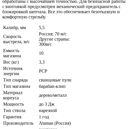
обработаны с высочайшей точностью. Для безопасной работы
с винтовкой предусмотрен механический предохранитель с
блокировкой шептала. Все это обеспечивает безотказную и
комфортную стрельбу.
Калибр, мм
5,5
Россия: 70 м/с
Скорость
Другие страны:
выстрела, м/с
300м/с
Емкость
10
магазина
Вес (кг)
3,3
Источник
РСР
энергии
Тип снаряда
свинцовые пули
Тип магазина
барабан-клип
Материал
дерево/металл
корпуса
Мощность
до 3 Дж
Тип ствола
нарезной
Гарантия
1 год
Производитель
Ataman (Россия)