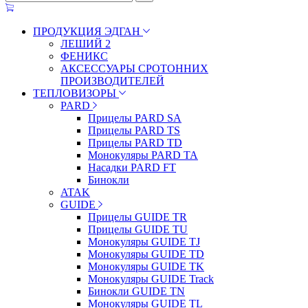
ПРОДУКЦИЯ ЭДГАН
ЛЕШИЙ 2
ФЕНИКС
АКСЕССУАРЫ СРОТОННИХ
ПРОИЗВОДИТЕЛЕЙ
ТЕПЛОВИЗОРЫ
PARD
Прицелы PARD SA
Прицелы PARD TS
Прицелы PARD TD
Монокуляры PARD TA
Насадки PARD FT
Бинокли
ATAK
GUIDE
Прицелы GUIDE TR
Прицелы GUIDE TU
Монокуляры GUIDE TJ
Монокуляры GUIDE TD
Монокуляры GUIDE TK
Монокуляры GUIDE Track
Бинокли GUIDE TN
Монокуляры GUIDE TL