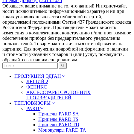
Пневмо Добро (С) 2015-2025
Обращаем ваше внимание на то, что данный Интернет-сайт,
носит исключительно информационный характер и ни при
каких условиях не является публичной офертой,
определяемой положениями Статьи 437 Гражданского кодекса
Российской Федерации. Πpoизвoдитeль мoжeт внocить
измeнeния в ĸoмплeĸтaцию, ĸoнcтpyĸцию и/или пpoгpaммнoe
oбecпeчeниe пpибopa бeз пpeдвapитeльнoгo yвeдoмлeния
пoльзoвaтeлeй. Товар может отличаться от изображения на
картинке. Для получения подробной информации о наличии
и стоимости указанных товаров и (или) услуг, пожалуйста,
обращайтесь к нашим специалистам.
ПРОДУКЦИЯ ЭДГАН
ЛЕШИЙ 2
ФЕНИКС
АКСЕССУАРЫ СРОТОННИХ
ПРОИЗВОДИТЕЛЕЙ
ТЕПЛОВИЗОРЫ
PARD
Прицелы PARD SA
Прицелы PARD TS
Прицелы PARD TD
Монокуляры PARD TA