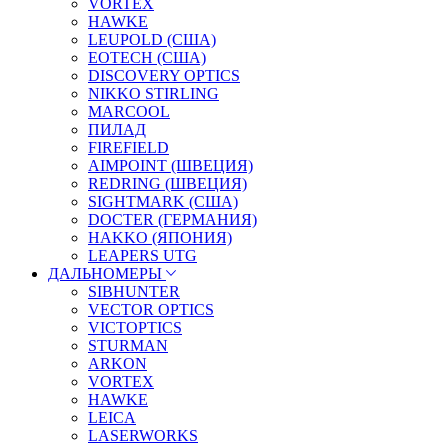
VORTEX
HAWKE
LEUPOLD (США)
EOTECH (США)
DISCOVERY OPTICS
NIKKO STIRLING
MARCOOL
ПИЛАД
FIREFIELD
AIMPOINT (ШВЕЦИЯ)
REDRING (ШВЕЦИЯ)
SIGHTMARK (США)
DOCTER (ГЕРМАНИЯ)
HAKKO (ЯПОНИЯ)
LEAPERS UTG
ДАЛЬНОМЕРЫ
SIBHUNTER
VECTOR OPTICS
VICTOPTICS
STURMAN
ARKON
VORTEX
HAWKE
LEICA
LASERWORKS