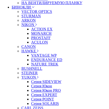
НА ВЕНТИЛИРУЕМУЮ ПЛАНКУ
БИНОКЛИ
VECTOR OPTICS
STURMAN
ARKON
NIKON
ACTION EX
MONARCH
PROSTAFF
ACULON
CANON
HAWKE
VANTAGE WP
ENDURANCE ED
NATURE TREK
BUSHNELL
STEINER
YUKON
Серия SIDEVIEW
Серия Юкон
Серия Юкон PRO
Серия EXPERT
Серия POINT
Серия SOLARIS
CARL ZEISS