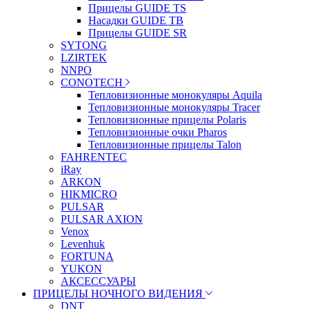
Прицелы GUIDE TS
Насадки GUIDE TB
Прицелы GUIDE SR
SYTONG
LZIRTEK
NNPO
CONOTECH
Тепловизионные монокуляры Aquila
Тепловизионные монокуляры Tracer
Тепловизионные прицелы Polaris
Тепловизионные очки Pharos
Тепловизионные прицелы Talon
FAHRENTEC
iRay
ARKON
HIKMICRO
PULSAR
PULSAR AXION
Venox
Levenhuk
FORTUNA
YUKON
АКСЕССУАРЫ
ПРИЦЕЛЫ НОЧНОГО ВИДЕНИЯ
DNT