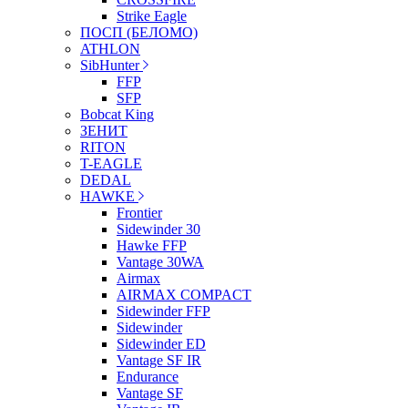
Strike Eagle
ПОСП (БЕЛОМО)
ATHLON
SibHunter
FFP
SFP
Bobcat King
ЗЕНИТ
RITON
T-EAGLE
DEDAL
HAWKE
Frontier
Sidewinder 30
Hawke FFP
Vantage 30WA
Airmax
AIRMAX COMPACT
Sidewinder FFP
Sidewinder
Sidewinder ED
Vantage SF IR
Endurance
Vantage SF