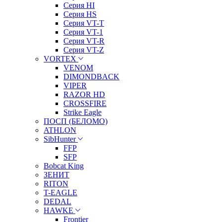
Серия HI
Серия HS
Серия VT-T
Серия VT-1
Серия VT-R
Серия VT-Z
VORTEX
VENOM
DIMONDBACK
VIPER
RAZOR HD
CROSSFIRE
Strike Eagle
ПОСП (БЕЛОМО)
ATHLON
SibHunter
FFP
SFP
Bobcat King
ЗЕНИТ
RITON
T-EAGLE
DEDAL
HAWKE
Frontier