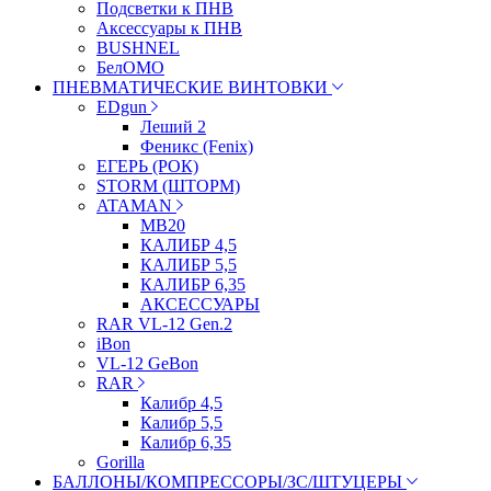
Подсветки к ПНВ
Аксессуары к ПНВ
BUSHNEL
БелОМО
ПНЕВМАТИЧЕСКИЕ ВИНТОВКИ
EDgun
Леший 2
Феникс (Fenix)
ЕГЕРЬ (РОК)
STORM (ШТОРМ)
ATAMAN
МВ20
КАЛИБР 4,5
КАЛИБР 5,5
КАЛИБР 6,35
АКСЕССУАРЫ
RAR VL-12 Gen.2
iBon
VL-12 GeBon
RAR
Калибр 4,5
Калибр 5,5
Калибр 6,35
Gorilla
БАЛЛОНЫ/КОМПРЕССОРЫ/ЗС/ШТУЦЕРЫ