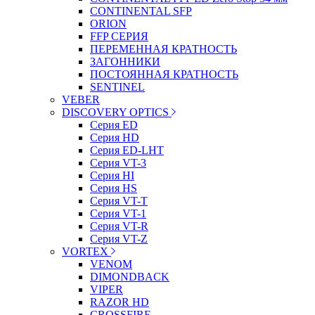
CONTINENTAL SFP
ORION
FFP СЕРИЯ
ПЕРЕМЕННАЯ КРАТНОСТЬ
ЗАГОННИКИ
ПОСТОЯННАЯ КРАТНОСТЬ
SENTINEL
VEBER
DISCOVERY OPTICS
Серия ED
Серия HD
Серия ED-LHT
Серия VT-3
Серия HI
Серия HS
Серия VT-T
Серия VT-1
Серия VT-R
Серия VT-Z
VORTEX
VENOM
DIMONDBACK
VIPER
RAZOR HD
CROSSFIRE