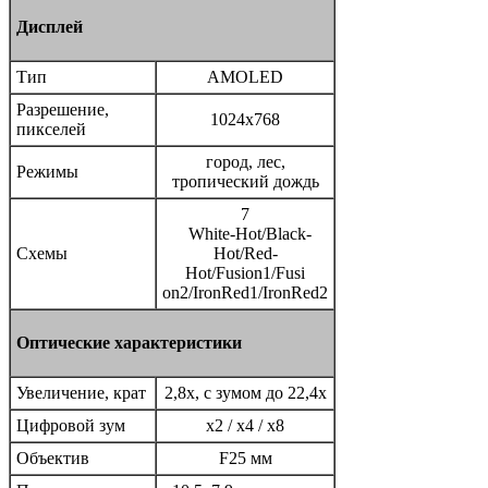
Дисплей
Тип
AMOLED
Разрешение,
1024x768
пикселей
город, лес,
Режимы
тропический дождь
7
White-Hot/Black-
Схемы
Hot/Red-
Hot/Fusion1/Fusi
on2/IronRed1/IronRed2
Оптические характеристики
Увеличение, крат
2,8x, с зумом до 22,4x
Цифровой зум
x2 / x4 / x8
Объектив
F25 мм