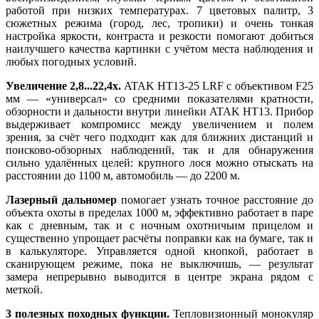
работой при низких температурах. 7 цветовых палитр, 3
сюжетных режима (город, лес, тропики) и очень тонкая
настройка яркости, контраста и резкости помогают добиться
наилучшего качества картинки с учётом места наблюдения и
любых погодных условий.
Увеличение 2,8...22,4x.
ATAK HT13-25 LRF с объективом F25
мм — «универсал» со средними показателями кратности,
обзорности и дальности внутри линейки ATAK HT13. Прибор
выдерживает компромисс между увеличением и полем
зрения, за счёт чего подходит как для ближних дистанций и
поисково-обзорных наблюдений, так и для обнаружения
сильно удалённых целей: крупного лося можно отыскать на
расстоянии до 1100 м, автомобиль — до 2200 м.
Лазерный дальномер
помогает узнать точное расстояние до
объекта охоты в пределах 1000 м, эффективно работает в паре
как с дневным, так и с ночным охотничьим прицелом и
существенно упрощает расчёты поправки как на бумаге, так и
в калькуляторе. Управляется одной кнопкой, работает в
сканирующем режиме, пока не выключишь, — результат
замера непрерывно выводится в центре экрана рядом с
меткой.
3 полезных походных функции.
Тепловизионный монокуляр