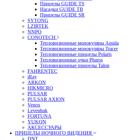
Прицелы GUIDE TS
Насадки GUIDE TB
Прицелы GUIDE SR
SYTONG
LZIRTEK
NNPO
CONOTECH
Тепловизионные монокуляры Aquila
Тепловизионные монокуляры Tracer
Тепловизионные прицелы Polaris
Тепловизионные очки Pharos
Тепловизионные прицелы Talon
FAHRENTEC
iRay
ARKON
HIKMICRO
PULSAR
PULSAR AXION
Venox
Levenhuk
FORTUNA
YUKON
АКСЕССУАРЫ
ПРИЦЕЛЫ НОЧНОГО ВИДЕНИЯ
DNT