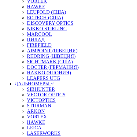
VORTEX
HAWKE
LEUPOLD (США)
EOTECH (США)
DISCOVERY OPTICS
NIKKO STIRLING
MARCOOL
ПИЛАД
FIREFIELD
AIMPOINT (ШВЕЦИЯ)
REDRING (ШВЕЦИЯ)
SIGHTMARK (США)
DOCTER (ГЕРМАНИЯ)
HAKKO (ЯПОНИЯ)
LEAPERS UTG
ДАЛЬНОМЕРЫ
SIBHUNTER
VECTOR OPTICS
VICTOPTICS
STURMAN
ARKON
VORTEX
HAWKE
LEICA
LASERWORKS