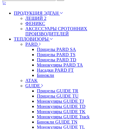
ПРОДУКЦИЯ ЭДГАН
ЛЕШИЙ 2
ФЕНИКС
АКСЕССУАРЫ СРОТОННИХ
ПРОИЗВОДИТЕЛЕЙ
ТЕПЛОВИЗОРЫ
PARD
Прицелы PARD SA
Прицелы PARD TS
Прицелы PARD TD
Монокуляры PARD TA
Насадки PARD FT
Бинокли
ATAK
GUIDE
Прицелы GUIDE TR
Прицелы GUIDE TU
Монокуляры GUIDE TJ
Монокуляры GUIDE TD
Монокуляры GUIDE TK
Монокуляры GUIDE Track
Бинокли GUIDE TN
Монокуляры GUIDE TL