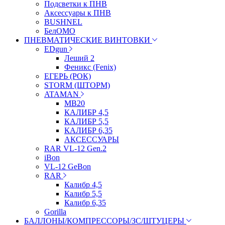
Подсветки к ПНВ
Аксессуары к ПНВ
BUSHNEL
БелОМО
ПНЕВМАТИЧЕСКИЕ ВИНТОВКИ
EDgun
Леший 2
Феникс (Fenix)
ЕГЕРЬ (РОК)
STORM (ШТОРМ)
ATAMAN
МВ20
КАЛИБР 4,5
КАЛИБР 5,5
КАЛИБР 6,35
АКСЕССУАРЫ
RAR VL-12 Gen.2
iBon
VL-12 GeBon
RAR
Калибр 4,5
Калибр 5,5
Калибр 6,35
Gorilla
БАЛЛОНЫ/КОМПРЕССОРЫ/ЗС/ШТУЦЕРЫ