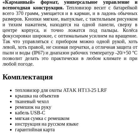
«Карманный» формат, универсальное управление и
всепогодная конструкция.
Тепловизор весит с батарейкой
всего 370 грамм, умещается и в карман, и в ладонь обычных
размеров. Кнопки мягкие, выпуклые, с тактильным рисунком
и тихим нажатием, находятся на одной панели, сверху в
центре корпуса, и точно ложатся под пальцы. Колёса
фокусировки широкие, с оптимальным усилием на вращение.
Так что управляться с прибором можно одной рукой, хоть
левой, хоть правой, не снимая перчатки, а отличная защита от
пыли и воды (IP67) и диапазон рабочих температур -20/+50 °C
позволит делать это практически в любом климате и при
любой погоде.
Комплектация
тепловизор для охоты ATAK HT13-25 LRF
крышка на объектив
тканевый чехол
ремешок на руку
кабель USB-C
мягкая сумка с ремешком
инструкция на русском языке
гарантийная карта