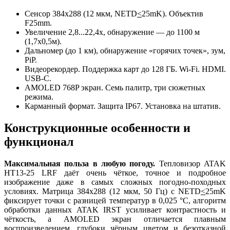
Сенсор 384x288 (12 мкм, NETD
<
25mK). Объектив
F25mm.
Увеличение 2,8...22,4x, обнаружение — до 1100 м
(1,7x0,5м).
Дальномер (до 1 км), обнаружение «горячих точек», зум,
PiP.
Видеорекордер. Поддержка карт до 128 ГБ. Wi-Fi. HDMI.
USB-C.
AMOLED 768P экран. Семь палитр, три сюжетных
режима.
Карманный формат. Защита IP67. Установка на штатив.
Конструкционные особенности и
функционал
Максимальная польза в любую погоду.
Тепловизор ATAK
HT13-25 LRF даёт очень чёткое, точное и подробное
изображение даже в самых сложных погодно-походных
условиях. Матрица 384x288 (12 мкм, 50 Гц) с NETD
<
25mK
фиксирует точки с разницей температур в 0,025 °C, алгоритм
обработки данных ATAK IRST усиливает контрастность и
чёткость, а AMOLED экран отличается плавным
воспроизведением, глубоки чёрным цветом и безотказной