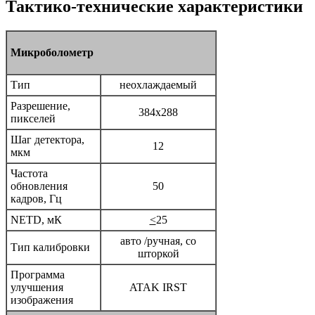
Тактико-технические характеристики
Микроболометр
Тип
неохлаждаемый
Разрешение,
384x288
пикселей
Шаг детектора,
12
мкм
Частота
обновления
50
кадров, Гц
NETD, мК
<
25
авто /ручная, со
Тип калибровки
шторкой
Программа
улучшения
ATAK IRST
изображения