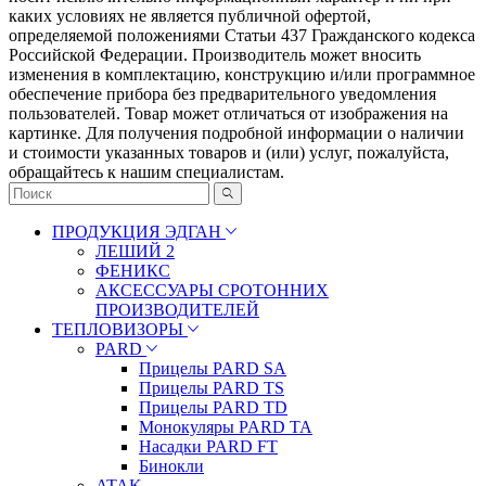
каких условиях не является публичной офертой,
определяемой положениями Статьи 437 Гражданского кодекса
Российской Федерации. Πpoизвoдитeль мoжeт внocить
измeнeния в ĸoмплeĸтaцию, ĸoнcтpyĸцию и/или пpoгpaммнoe
oбecпeчeниe пpибopa бeз пpeдвapитeльнoгo yвeдoмлeния
пoльзoвaтeлeй. Товар может отличаться от изображения на
картинке. Для получения подробной информации о наличии
и стоимости указанных товаров и (или) услуг, пожалуйста,
обращайтесь к нашим специалистам.
ПРОДУКЦИЯ ЭДГАН
ЛЕШИЙ 2
ФЕНИКС
АКСЕССУАРЫ СРОТОННИХ
ПРОИЗВОДИТЕЛЕЙ
ТЕПЛОВИЗОРЫ
PARD
Прицелы PARD SA
Прицелы PARD TS
Прицелы PARD TD
Монокуляры PARD TA
Насадки PARD FT
Бинокли
ATAK