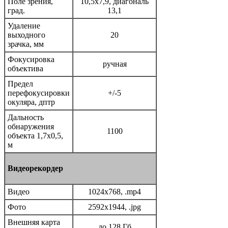
Поле зрения,
10,5x7,9, диагональ
град.
13,1
Удаление
выходного
20
зрачка, мм
Фокусировка
ручная
объектива
Предел
перефокусировки
+/-5
окуляра, дптр
Дальность
обнаружения
1100
объекта 1,7x0,5,
м
Видеорекордер
Видео
1024x768, .mp4
Фото
2592x1944, .jpg
Внешняя карта
до 128 Гб