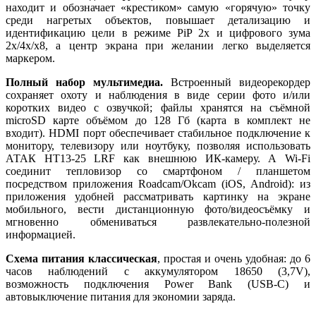
находит и обозначает «крестиком» самую «горячую» точку
среди нагретых объектов, повышает детализацию и
идентификацию цели в режиме PiP 2x и цифрового зума
2x/4x/x8, а центр экрана при желании легко выделяется
маркером.
Полный набор мультимедиа.
Встроенный видеорекордер
сохраняет охоту и наблюдения в виде серии фото и/или
коротких видео с озвучкой; файлы хранятся на съёмной
microSD карте объёмом до 128 Гб (карта в комплект не
входит). HDMI порт обеспечивает стабильное подключение к
монитору, телевизору или ноутбуку, позволяя использовать
АТАК HT13-25 LRF как внешнюю ИК-камеру. А Wi-Fi
соединит тепловизор со смартфоном / планшетом
посредством приложения Roadcam/Okcam (iOS, Android): из
приложения удобней рассматривать картинку на экране
мобильного, вести дистанционную фото/видеосъёмку и
мгновенно обмениваться развлекательно-полезной
информацией.
Схема питания классическая
, простая и очень удобная: до 6
часов наблюдений с аккумулятором 18650 (3,7V),
возможность подключения Power Bank (USB-C) и
автовыключение питания для экономии заряда.