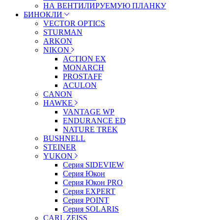
НА ВЕНТИЛИРУЕМУЮ ПЛАНКУ
БИНОКЛИ
VECTOR OPTICS
STURMAN
ARKON
NIKON
ACTION EX
MONARCH
PROSTAFF
ACULON
CANON
HAWKE
VANTAGE WP
ENDURANCE ED
NATURE TREK
BUSHNELL
STEINER
YUKON
Серия SIDEVIEW
Серия Юкон
Серия Юкон PRO
Серия EXPERT
Серия POINT
Серия SOLARIS
CARL ZEISS