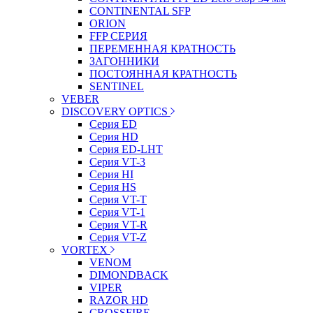
CONTINENTAL SFP
ORION
FFP СЕРИЯ
ПЕРЕМЕННАЯ КРАТНОСТЬ
ЗАГОННИКИ
ПОСТОЯННАЯ КРАТНОСТЬ
SENTINEL
VEBER
DISCOVERY OPTICS
Серия ED
Серия HD
Серия ED-LHT
Серия VT-3
Серия HI
Серия HS
Серия VT-T
Серия VT-1
Серия VT-R
Серия VT-Z
VORTEX
VENOM
DIMONDBACK
VIPER
RAZOR HD
CROSSFIRE