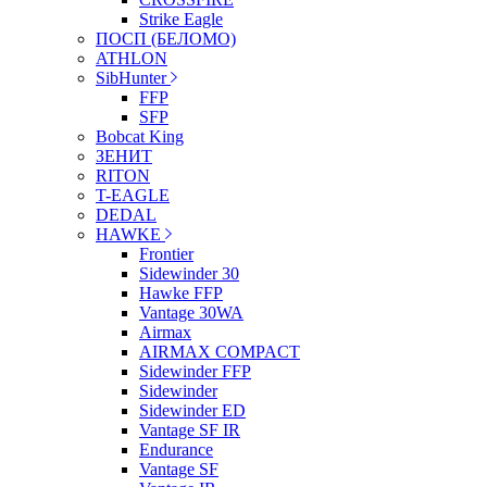
Strike Eagle
ПОСП (БЕЛОМО)
ATHLON
SibHunter
FFP
SFP
Bobcat King
ЗЕНИТ
RITON
T-EAGLE
DEDAL
HAWKE
Frontier
Sidewinder 30
Hawke FFP
Vantage 30WA
Airmax
AIRMAX COMPACT
Sidewinder FFP
Sidewinder
Sidewinder ED
Vantage SF IR
Endurance
Vantage SF