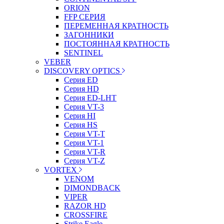
ORION
FFP СЕРИЯ
ПЕРЕМЕННАЯ КРАТНОСТЬ
ЗАГОННИКИ
ПОСТОЯННАЯ КРАТНОСТЬ
SENTINEL
VEBER
DISCOVERY OPTICS
Серия ED
Серия HD
Серия ED-LHT
Серия VT-3
Серия HI
Серия HS
Серия VT-T
Серия VT-1
Серия VT-R
Серия VT-Z
VORTEX
VENOM
DIMONDBACK
VIPER
RAZOR HD
CROSSFIRE
Strike Eagle