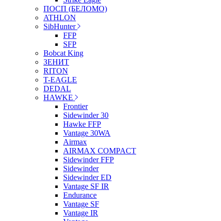
ПОСП (БЕЛОМО)
ATHLON
SibHunter
FFP
SFP
Bobcat King
ЗЕНИТ
RITON
T-EAGLE
DEDAL
HAWKE
Frontier
Sidewinder 30
Hawke FFP
Vantage 30WA
Airmax
AIRMAX COMPACT
Sidewinder FFP
Sidewinder
Sidewinder ED
Vantage SF IR
Endurance
Vantage SF
Vantage IR