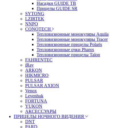
Насадки GUIDE TB
Прицелы GUIDE SR
SYTONG
LZIRTEK
NNPO
CONOTECH
Тепловизионные монокуляры Aquila
Тепловизионные монокуляры Tracer
Тепловизионные прицелы Polaris
Тепловизионные очки Pharos
Тепловизионные прицелы Talon
FAHRENTEC
iRay
ARKON
HIKMICRO
PULSAR
PULSAR AXION
Venox
Levenhuk
FORTUNA
YUKON
АКСЕССУАРЫ
ПРИЦЕЛЫ НОЧНОГО ВИДЕНИЯ
DNT
PARD