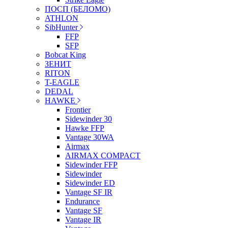
ПОСП (БЕЛОМО)
ATHLON
SibHunter
FFP
SFP
Bobcat King
ЗЕНИТ
RITON
T-EAGLE
DEDAL
HAWKE
Frontier
Sidewinder 30
Hawke FFP
Vantage 30WA
Airmax
AIRMAX COMPACT
Sidewinder FFP
Sidewinder
Sidewinder ED
Vantage SF IR
Endurance
Vantage SF
Vantage IR