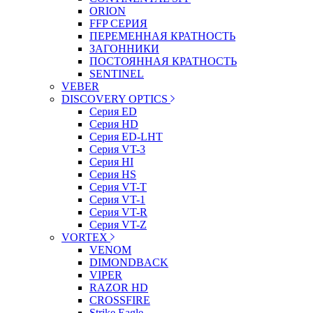
ORION
FFP СЕРИЯ
ПЕРЕМЕННАЯ КРАТНОСТЬ
ЗАГОННИКИ
ПОСТОЯННАЯ КРАТНОСТЬ
SENTINEL
VEBER
DISCOVERY OPTICS
Серия ED
Серия HD
Серия ED-LHT
Серия VT-3
Серия HI
Серия HS
Серия VT-T
Серия VT-1
Серия VT-R
Серия VT-Z
VORTEX
VENOM
DIMONDBACK
VIPER
RAZOR HD
CROSSFIRE
Strike Eagle