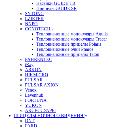
Насадки GUIDE TB
Прицелы GUIDE SR
SYTONG
LZIRTEK
NNPO
CONOTECH
Тепловизионные монокуляры Aquila
Тепловизионные монокуляры Tracer
Тепловизионные прицелы Polaris
Тепловизионные очки Pharos
Тепловизионные прицелы Talon
FAHRENTEC
iRay
ARKON
HIKMICRO
PULSAR
PULSAR AXION
Venox
Levenhuk
FORTUNA
YUKON
АКСЕССУАРЫ
ПРИЦЕЛЫ НОЧНОГО ВИДЕНИЯ
DNT
PARD