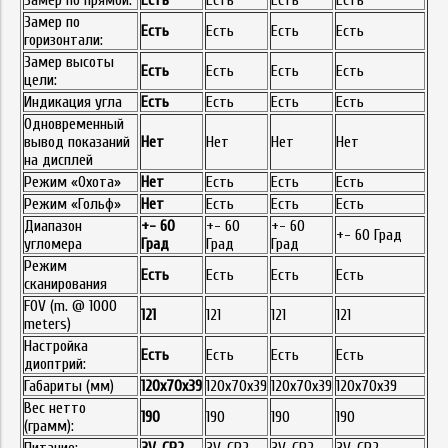
Замер по прямой:
Есть
Есть
Есть
Есть
Замер по
Есть
Есть
Есть
Есть
горизонтали:
Замер высоты
Есть
Есть
Есть
Есть
цели:
Индикация угла
Есть
Есть
Есть
Есть
Одновременный
вывод показаний
Нет
Нет
Нет
Нет
на дисплей
Режим «Охота»
Нет
Есть
Есть
Есть
Режим «Гольф»
Нет
Есть
Есть
Есть
Диапазон
+- 60
+- 60
+- 60
+- 60 Град
угломера
Град
Град
Град
Режим
Есть
Есть
Есть
Есть
сканирования
FOV (m. @ 1000
121
121
121
121
meters)
Настройка
Есть
Есть
Есть
Есть
диоптрий:
Габариты (мм)
120x70x39
120x70x39
120x70x39
120x70x39
Вес нетто
190
190
190
190
(грамм):