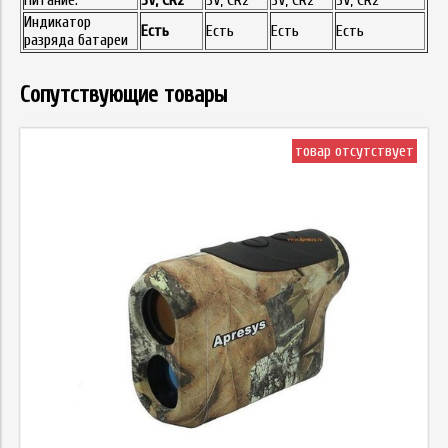
Питание:
3V, CR2
3V, CR2
3V, CR2
3V, CR2
Индикатор
Есть
Есть
Есть
Есть
разряда батареи
Сопутствующие товары
товар отсутствует