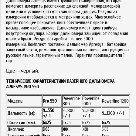
дальномеры Apresys имеют функцию сканирования, которая
помогает измерить расстояние до сложной, малоразмерной
цели или в условиях отсутствия опоры для рук. Результат
измерения отображается в метрах или ярдах. Многослойное
просветляющее покрытие линз обеспечивает яркое и
насыщенное изображение. Дальномер имеет диоптрийную
подстройку окуляра. Корпус дальномера защищен от попадания
влаги и брызг. Ресурс батарейки - более 3000
измерений. Комплект поставки: дальномер Apresys, батарейка,
защитный чехол, ремешок для ношения на плече, инструкция на
русском языке, гарантийный талон. Гарантия производителя 1
год.
Цвет - черный.
ТЕХНИЧЕСКИЕ ХАРАКТЕРИСТИКИ ЛАЗЕРНОГО ДAЛЬНОМЕРА
APRESYS PRO 550
Powerline
Powerline
Модель:
Pro
55
0
Powerline 1200
800
1000
9...
55
0
9...800
9...1000
Дальность (м):
9...1200 +/-1
+/-
1
+/-1
+/-1
Объектив (мм):
6x25
6х25
6x25
6x25
Дисплей:
ЖК
ЖК
ЖК
ЖК